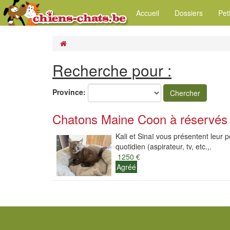
Accueil
Dossiers
Pet
Recherche pour :
Province:
Chercher
Chatons Maine Coon à réservés
Kali et Sinaï vous présentent leur 
quotidien (aspirateur, tv, etc.,.
1250 €
Agréé