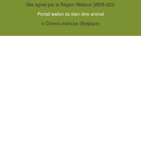
Site agréé par la Région Wallone (WEB-023)
Portail wallon du bien-être animal
© Chiens-chats.be (Belgique)