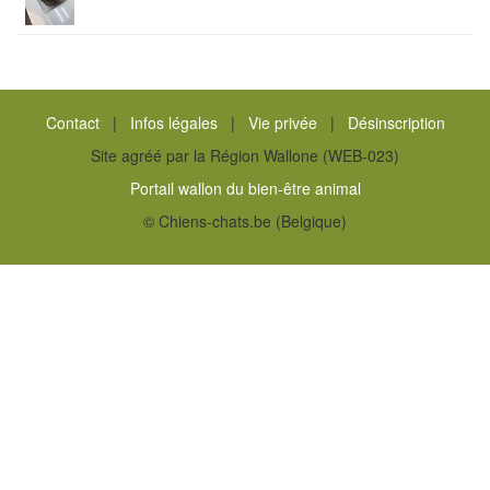
Contact
|
Infos légales
|
Vie privée
|
Désinscription
Site agréé par la Région Wallone (WEB-023)
Portail wallon du bien-être animal
© Chiens-chats.be (Belgique)