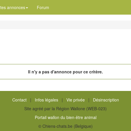
ites annonces
Forum
Il n'y a pas d'annonce pour ce critère.
Contact
|
Infos légales
|
Vie privée
|
Désinscription
Site agréé par la Région Wallone (WEB-023)
Portail wallon du bien-être animal
© Chiens-chats.be (Belgique)