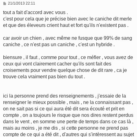
M
21/1/2013 22:11
e
s
tout a fait d'accord avec vous .
s
c'est pour cela que je précise bien avec le caniche dit merle
a
g
et que des éleveurs crient haut et fort qu'ils n'existent pas .
e
car avoir un chien , avec même ne fusque que 99% de sang
caniche , ce n'est pas un caniche , c'est un hybride .
biensure , il faut , comme pour tout , ce méfier , vous avez de
ceux qui vont clairement cacher qu'ils sont fait des
croisements pour vendre quelque chose de dit rare , ca je
trouve cela vraiment pas bien du tout .
ici la personne prend des renseignements , j'essaie de la
renseigner le mieux possible , mais , ne la connaissant pas ,
on ne sait pas si ce qui aura été dit sera écouté et prit en
compte , on a toujours le risque que nos dires restent perdus
dans le vent , en somme une perte de temps dans ce cas là ,
mais au moins , je me dis , si cette personne ne prend pas
compte de ce qui a été dit , d'autres qui s'intèressent au sujet