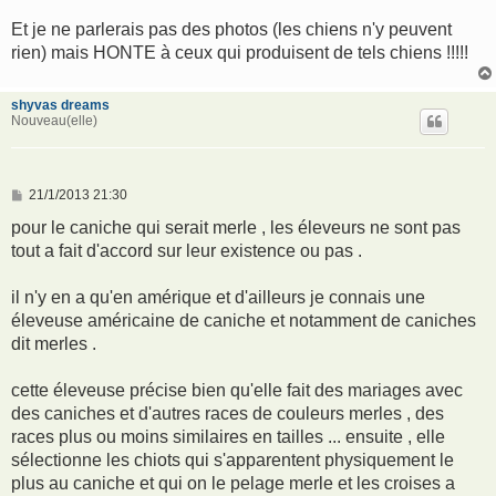
Et je ne parlerais pas des photos (les chiens n'y peuvent
rien) mais HONTE à ceux qui produisent de tels chiens !!!!!
shyvas dreams
Nouveau(elle)
M
21/1/2013 21:30
e
s
pour le caniche qui serait merle , les éleveurs ne sont pas
s
tout a fait d'accord sur leur existence ou pas .
a
g
e
il n'y en a qu'en amérique et d'ailleurs je connais une
éleveuse américaine de caniche et notamment de caniches
dit merles .
cette éleveuse précise bien qu'elle fait des mariages avec
des caniches et d'autres races de couleurs merles , des
races plus ou moins similaires en tailles ... ensuite , elle
sélectionne les chiots qui s'apparentent physiquement le
plus au caniche et qui on le pelage merle et les croises a