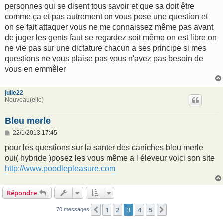
personnes qui se disent tous savoir et que sa doit être
comme ça et pas autrement on vous pose une question et
on se fait attaquer vous ne me connaissez même pas avant
de juger les gents faut se regardez soit même on est libre on
ne vie pas sur une dictature chacun a ses principe si mes
questions ne vous plaise pas vous n'avez pas besoin de
vous en emmêler
julie22
Nouveau(elle)
Bleu merle
M
22/1/2013 17:45
e
s
pour les questions sur la santer des caniches bleu merle
s
oui( hybride )posez les vous même a l éleveur voici son site
a
g
http://www.poodlepleasure.com
e
Répondre
1
2
3
4
5
Précédent
Suivant
70 messages