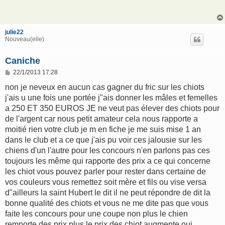
s
a
g
e
julie22
Nouveau(elle)
Caniche
M
22/1/2013 17:28
e
s
non je neveux en aucun cas gagner du fric sur les chiots
s
j'ais u une fois une portée j"ais donner les mâles et femelles
a
g
a 250 ET 350 EUROS JE ne veut pas élever des chiots pour
e
de l'argent car nous petit amateur cela nous rapporte a
moitié rien votre club je m en fiche je me suis mise 1 an
dans le club et a ce que j'ais pu voir ces jalousie sur les
chiens d'un l'autre pour les concours n'en parlons pas ces
toujours les même qui rapporte des prix a ce qui concerne
les chiot vous pouvez parler pour rester dans certaine de
vos couleurs vous remettez soit mère et fils ou vise versa
d"ailleurs la saint Hubert le dit il ne peut répondre de dit la
bonne qualité des chiots et vous ne me dite pas que vous
faite les concours pour une coupe non plus le chien
remporte des prix plus le prix des chiot augmente oui