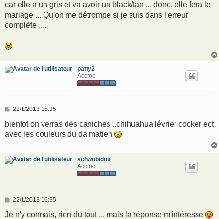
car elle a un gris et va avoir un black/tan ... donc, elle fera le
mariage ... Qu'on me détrompe si je suis dans l'erreur
complète ....
patty2
Accroc
M
22/1/2013 15:35
e
s
bientot on verras des caniches ..chihuahua lévrier cocker ect
s
avec les couleurs du dalmatien
a
g
e
schwobidou
Accroc
M
22/1/2013 16:35
e
s
Je n'y connais, rien du tout ... mais la réponse m'intéresse