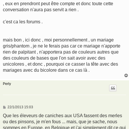
, eux en prendront peut être compte et donc toute cette
conversation n'aura pas servit a rien .
c'est ca les forums .
mais bon , ici donc , moi personnellement , un mariage
gris/phantom , je ne le ferais pas car ce mariage n'apporte
rien de palpitant , n'apportera pas de couleurs autres que
des couleurs de bases que l'on sait avoir avec des
unicolores , et donc , pourquoi ce casser la tête avec des
mariages avec du bicolore dans ce cas là .
Perly
M
22/1/2013 15:03
e
s
Que les éleveurs de caniches aux USA fassent des merles
s
ou des pinsons, je m'en fous ... mais, que je sache, nous
a
g
sommes en Europe, en Belgique et j'ai simplement dit ce qui