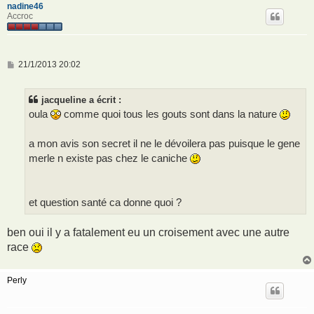
nadine46
Accroc
M
21/1/2013 20:02
e
s
s
jacqueline a écrit :
a
g
oula
comme quoi tous les gouts sont dans la nature
e
a mon avis son secret il ne le dévoilera pas puisque le gene
merle n existe pas chez le caniche
et question santé ca donne quoi ?
ben oui il y a fatalement eu un croisement avec une autre
race
Perly