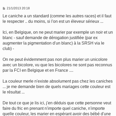
M
21/1/2013 20:18
e
s
Le caniche a un standard (comme les autres races) et il faut
s
le respecter .. du moins, si l'on est un éleveur sérieux ...
a
g
e
Ici, en Belgique, on ne peut marier par exemple un noir et un
blanc - sauf demande de dérogation justifiée (par ex
augmenter la pigmentation d'un blanc) à la SRSH via le
club) -
On ne peut évidemment pas non plus marier un unicolore
avec un bicolore, vu que les bicolores ne sont pas reconnus
par la FCI en Belgique et en France ....
La couleur merle n'existe absolument pas chez les caniches
... je me demande bien de quels mariages cette couleur est
le résultat ...
De tout ce que je lis ici, j'en déduis que cette personne veut
faire du fric en prenant n'importe quel caniche, n'importe
quelle couleur, les marier en espérant avoir des bébé d'une