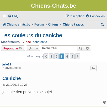
Chiens-Chats.be
FAQ
Inscription
Connexion
R
Chiens-chats.be
Forum
Chiens
Chiens / races
e
Les couleurs du caniche
c
Modérateurs :
Vince
,
acherontia
h
Rechercher
Recherche 
Répondre
e
1
2
3
4
5
Précédent
Suivant
70 messages
r
julie22
c
Nouveau(elle)
h
Caniche
e
M
21/1/2013 19:28
r
e
s
je n aie rien pu voir a se sujet
s
a
g
e