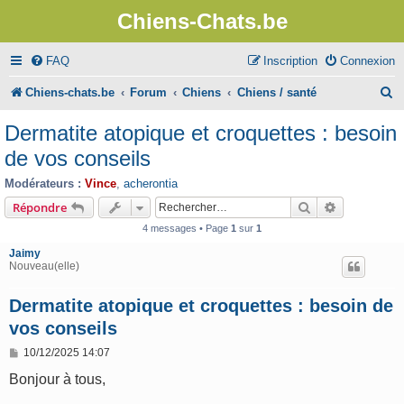
Chiens-Chats.be
FAQ
Inscription
Connexion
R
Chiens-chats.be
Forum
Chiens
Chiens / santé
e
Dermatite atopique et croquettes : besoin
c
de vos conseils
h
Modérateurs :
Vince
,
acherontia
e
Rechercher
Recherche 
Répondre
r
4 messages • Page
1
sur
1
c
Jaimy
Nouveau(elle)
h
e
Dermatite atopique et croquettes : besoin de
vos conseils
r
M
10/12/2025 14:07
e
s
Bonjour à tous,
s
a