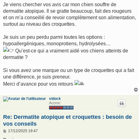
g
Je viens chercher vos avis car mon chien souffre de
e
dermatite atopique. Il se gratte beaucoup, fait des rougeurs
et on m’a conseillé de revoir complètement son alimentation,
surtout au niveau des croquettes.
Je suis un peu perdu parmi toutes les options :
hypoallergéniques, monoprotiens, hydrolysées…
Qu’est-ce qui a vraiment aidé vos chiens atteints de
dermatite ?
Si vous avez une marque ou un type de croquettes qui a fait
une différence, je suis preneur.
Merci d’avance pour vos retours
vidock
Accroc
Re: Dermatite atopique et croquettes : besoin de
vos conseils
M
17/12/2025 19:47
e