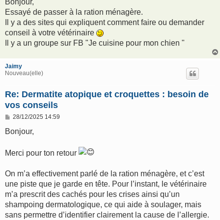
s
Bonjour,
s
Essayé de passer à la ration ménagère.
a
g
Il y a des sites qui expliquent comment faire ou demander
e
conseil à votre vétérinaire
Il y a un groupe sur FB "Je cuisine pour mon chien "
Jaimy
Nouveau(elle)
Re: Dermatite atopique et croquettes : besoin de
vos conseils
M
28/12/2025 14:59
e
s
Bonjour,
s
a
g
Merci pour ton retour
e
On m’a effectivement parlé de la ration ménagère, et c’est
une piste que je garde en tête. Pour l’instant, le vétérinaire
m’a prescrit des cachés pour les crises ainsi qu’un
shampoing dermatologique, ce qui aide à soulager, mais
sans permettre d’identifier clairement la cause de l’allergie.