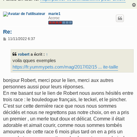
marie1
Accroc
Re:
M
11/11/2022 6:37
e
s
s
robert
a écrit :
↑
a
g
voila qques exemples
e
https://fr.yummypets.com/mag/2017/02/15 ... ite-taille
bonjour Robert, merci pour le lien, merci aux autres
personnes aussi pour leurs réponses.
En me basant sur le lien de Robert nous avons hésités entre
trois race : le bouledogue français, le teckel, et le pincher.
C'est sur cette dernière race que nous nous sommes
décidés et nous ne regrettons pas notre choix, on en a pris
un premier , un merle tout doux et délicat. Comme il était
adorable et aimait courir, comme nous sommes tombés
amoureux de cette race 6 mois plus tard on en a pris un