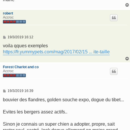
robert
Accroc
M
19/3/2019 16:12
e
s
voila qques exemples
s
https://fr.yummypets.com/mag/2017/02/15 ... ite-taille
a
g
e
Forest Charlot and co
Accroc
M
19/3/2019 16:39
e
s
bouvier des flandres, golden souche expo, dogue du tibet...
s
a
g
Evites les bergers assez actifs..
e
Sinon je connais un super chien a adopter, propre, sait