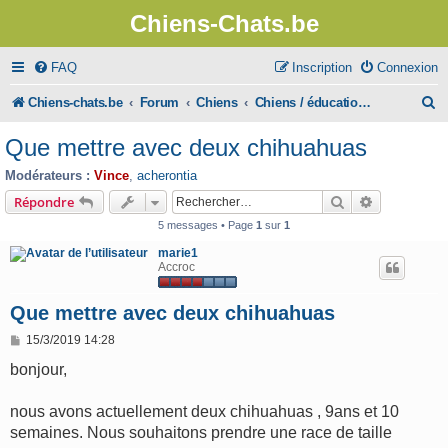
Chiens-Chats.be
FAQ
Inscription
Connexion
R
Chiens-chats.be
Forum
Chiens
Chiens / éducation, dressage
e
Que mettre avec deux chihuahuas
c
Modérateurs :
Vince
,
acherontia
h
Rechercher
Recherche 
Répondre
e
5 messages • Page
1
sur
1
r
marie1
Accroc
c
h
Que mettre avec deux chihuahuas
e
M
15/3/2019 14:28
e
r
s
bonjour,
s
a
g
nous avons actuellement deux chihuahuas , 9ans et 10
e
semaines. Nous souhaitons prendre une race de taille