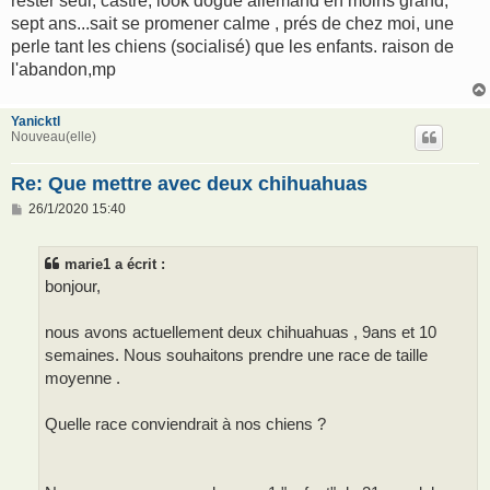
rester seul, castré, look dogue allemand en moins grand,
sept ans...sait se promener calme , prés de chez moi, une
perle tant les chiens (socialisé) que les enfants. raison de
l'abandon,mp
Yanicktl
Nouveau(elle)
Re: Que mettre avec deux chihuahuas
M
26/1/2020 15:40
e
s
s
marie1 a écrit :
a
g
bonjour,
e
nous avons actuellement deux chihuahuas , 9ans et 10
semaines. Nous souhaitons prendre une race de taille
moyenne .
Quelle race conviendrait à nos chiens ?