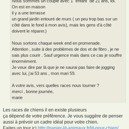
Nous sommes un couple avec 1 "enfant" de 21 ans, lol.
On est en maison
il y a une terrasse
un grand jardin entouré de murs ( un peu trop bas sur un
côté dans le fond à mon avis), mais les gens d'à côté
doivent le réparer.)
Nous sortons chaque week end en promenade.
Attention , suite à des problèmes de dos et de fibro , je ne
sais plus courir . Sauf urgence mais dans ce cas je souffre
énormément.
Je veux dire par là que je ne saurai pas faire de jogging
avec lui, j'ai 53 ans , mon mari 59.
A votre avis, vers quelles races nous tourner ?
merci , bonne journée,
marie
Les races de chiens il en existe plusieurs
ça dépend de votre préférence. Je vous suggère de penser
aussi à prévoir un cadre idéal pour votre chien.
Faites un tour ici
http://panier-lit-animaux.fr/lit-pour-chien/