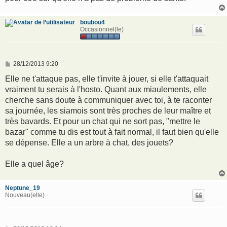
boubou4
Occasionnel(le)
M
28/12/2013 9:20
e
s
Elle ne t'attaque pas, elle t'invite à jouer, si elle t'attaquait
s
vraiment tu serais à l'hosto. Quant aux miaulements, elle
a
g
cherche sans doute à communiquer avec toi, à te raconter
e
sa journée, les siamois sont très proches de leur maître et
très bavards. Et pour un chat qui ne sort pas, "mettre le
bazar" comme tu dis est tout à fait normal, il faut bien qu'elle
se dépense. Elle a un arbre à chat, des jouets?
Elle a quel âge?
Neptune_19
Nouveau(elle)