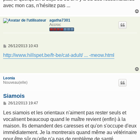
avec mon cas, n'hésitez pas ...
agatha7301
Accroc
M
26/12/2013 10:43
e
s
http://www.hillspet.be/fr-be/cat-adult/ ... -meow.html
s
a
g
e
Leonia
Nouveau(elle)
Siamois
M
26/12/2013 19:47
e
s
Les siamois et les orientaux n'aiment pas rester seuls et
s
vocalisent beaucoup quand le maître revient (enfin) à la
a
g
maison. Ils demandent des caresses et qu'on s'occupe d'eux
e
immédiatement. Je la montrerais quand même au vétérinaire
pour être sûr qu'elle n'a pas de problème de santé.