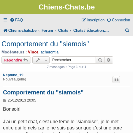
Chiens-Chats.be
FAQ
Inscription
Connexion
R
Chiens-chats.be
Forum
Chats
Chats / éducation, comportement
e
Comportement du "siamois"
c
Modérateurs :
Vince
,
acherontia
h
Rechercher
Recherche 
Répondre
e
7 messages • Page
1
sur
1
r
Neptune_19
Nouveau(elle)
c
h
Comportement du "siamois"
e
M
25/12/2013 20:05
e
r
s
Bonsoir!
s
a
g
J'ai un petit chat, c'est une femelle "siamoise", je le met
e
entre guillemets car je ne suis pas sur que c'est une pure