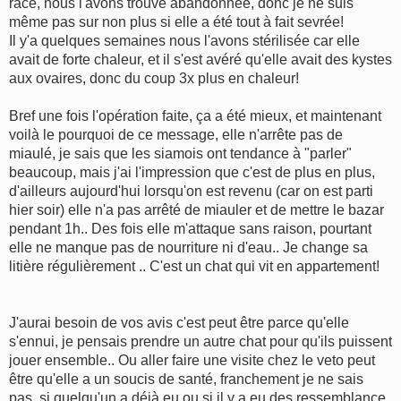
race, nous l'avons trouvé abandonnée, donc je ne suis
même pas sur non plus si elle a été tout à fait sevrée!
Il y'a quelques semaines nous l'avons stérilisée car elle
avait de forte chaleur, et il s'est avéré qu'elle avait des kystes
aux ovaires, donc du coup 3x plus en chaleur!
Bref une fois l'opération faite, ça a été mieux, et maintenant
voilà le pourquoi de ce message, elle n'arrête pas de
miaulé, je sais que les siamois ont tendance à "parler"
beaucoup, mais j'ai l'impression que c'est de plus en plus,
d'ailleurs aujourd'hui lorsqu'on est revenu (car on est parti
hier soir) elle n'a pas arrêté de miauler et de mettre le bazar
pendant 1h.. Des fois elle m'attaque sans raison, pourtant
elle ne manque pas de nourriture ni d'eau.. Je change sa
litière régulièrement .. C'est un chat qui vit en appartement!
J'aurai besoin de vos avis c'est peut être parce qu'elle
s'ennui, je pensais prendre un autre chat pour qu'ils puissent
jouer ensemble.. Ou aller faire une visite chez le veto peut
être qu'elle a un soucis de santé, franchement je ne sais
pas, si quelqu'un a déjà eu ou si il y a eu des ressemblance