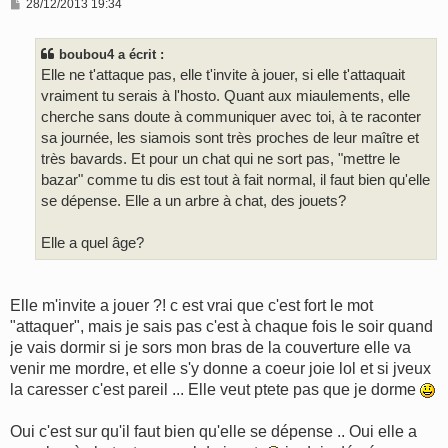
M
28/12/2013 19:34
e
s
s
boubou4 a écrit :
a
g
Elle ne t'attaque pas, elle t'invite à jouer, si elle t'attaquait
e
vraiment tu serais à l'hosto. Quant aux miaulements, elle
cherche sans doute à communiquer avec toi, à te raconter
sa journée, les siamois sont très proches de leur maître et
très bavards. Et pour un chat qui ne sort pas, "mettre le
bazar" comme tu dis est tout à fait normal, il faut bien qu'elle
se dépense. Elle a un arbre à chat, des jouets?
Elle a quel âge?
Elle m'invite a jouer ?! c est vrai que c'est fort le mot
"attaquer", mais je sais pas c'est à chaque fois le soir quand
je vais dormir si je sors mon bras de la couverture elle va
venir me mordre, et elle s'y donne a coeur joie lol et si jveux
la caresser c'est pareil ... Elle veut ptete pas que je dorme
Oui c'est sur qu'il faut bien qu'elle se dépense .. Oui elle a