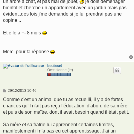
un arbre à chat, et pas mal de jouet,
je dois déménager
bientot et cherche un appartement avec un jardin mais pas
évident..des fois j'me demande si je lui prendrai pas une
copine ..
Et elle a +- 8 mois
Merci pour ta réponse
boubou4
Occasionnel(le)
M
29/12/2013 10:46
e
s
Comme c'est un animal que tu as recueilli, il y a de fortes
s
chances qu'il n'ait pas reçu l'éducation, d'abord de sa mère,
a
g
et puis de son maître, dont il avait besoin quand il était petit.
e
Sa mère et sa fratrie lui apprennent certaines limites,
manifestement il n'a pas eu cet apprentissage. J'ai un