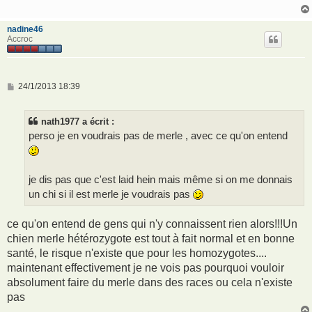
g
e
nadine46
Accroc
M
24/1/2013 18:39
e
s
s
nath1977 a écrit :
a
g
perso je en voudrais pas de merle , avec ce qu'on entend
e
je dis pas que c'est laid hein mais même si on me donnais
un chi si il est merle je voudrais pas
ce qu'on entend de gens qui n'y connaissent rien alors!!!Un
chien merle hétérozygote est tout à fait normal et en bonne
santé, le risque n'existe que pour les homozygotes....
maintenant effectivement je ne vois pas pourquoi vouloir
absolument faire du merle dans des races ou cela n'existe
pas