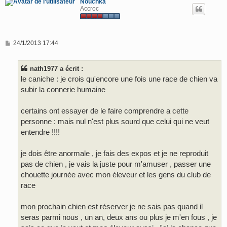
Nouchka
Accroc
M
24/1/2013 17:44
e
s
s
nath1977 a écrit :
a
g
le caniche : je crois qu'encore une fois une race de chien va
e
subir la connerie humaine
certains ont essayer de le faire comprendre a cette
personne : mais nul n'est plus sourd que celui qui ne veut
entendre !!!!
je dois être anormale , je fais des expos et je ne reproduit
pas de chien , je vais la juste pour m'amuser , passer une
chouette journée avec mon éleveur et les gens du club de
race
mon prochain chien est réserver je ne sais pas quand il
seras parmi nous , un an, deux ans ou plus je m'en fous , je