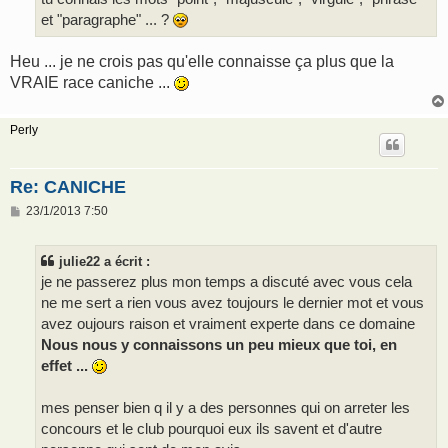
et "paragraphe" ... ?
Heu ... je ne crois pas qu'elle connaisse ça plus que la
VRAIE race caniche ...
Perly
Re: CANICHE
M
23/1/2013 7:50
e
s
s
julie22 a écrit :
a
g
je ne passerez plus mon temps a discuté avec vous cela
e
ne me sert a rien vous avez toujours le dernier mot et vous
avez oujours raison et vraiment experte dans ce domaine
Nous nous y connaissons un peu mieux que toi, en
effet ...
mes penser bien q il y a des personnes qui on arreter les
concours et le club pourquoi eux ils savent et d'autre