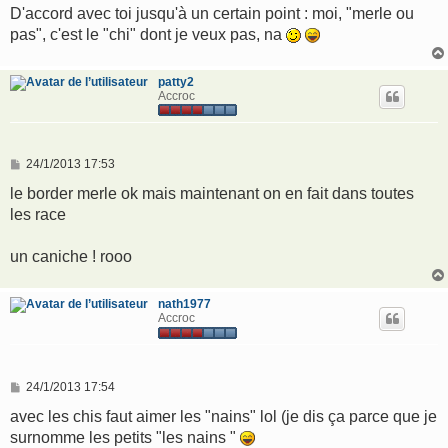
D'accord avec toi jusqu'à un certain point : moi, "merle ou
pas", c'est le "chi" dont je veux pas, na
patty2
Accroc
M
24/1/2013 17:53
e
s
le border merle ok mais maintenant on en fait dans toutes
s
les race
a
g
e
un caniche ! rooo
nath1977
Accroc
M
24/1/2013 17:54
e
s
avec les chis faut aimer les "nains" lol (je dis ça parce que je
s
surnomme les petits "les nains "
a