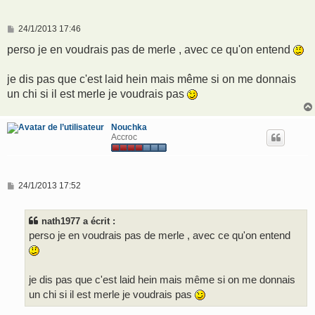
M
24/1/2013 17:46
e
s
perso je en voudrais pas de merle , avec ce qu'on entend
s
a
g
je dis pas que c'est laid hein mais même si on me donnais
e
un chi si il est merle je voudrais pas
Nouchka
Accroc
M
24/1/2013 17:52
e
s
s
nath1977 a écrit :
a
g
perso je en voudrais pas de merle , avec ce qu'on entend
e
je dis pas que c'est laid hein mais même si on me donnais
un chi si il est merle je voudrais pas