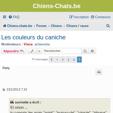
Chiens-Chats.be
FAQ
Inscription
Connexion
R
Chiens-chats.be
Forum
Chiens
Chiens / races
e
Les couleurs du caniche
c
Modérateurs :
Vince
,
acherontia
h
Rechercher
Recherche 
Répondre
e
1
2
3
4
5
Précédent
70 messages
r
Perly
c
h
e
M
23/1/2013 7:32
r
e
s
s
surinette a écrit :
a
g
Et sinon ...
e
tu connais les mots "point", "majuscule", "virgule", "phrase"