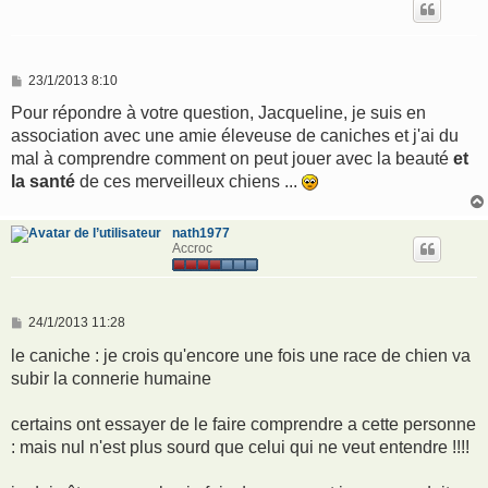
M
23/1/2013 8:10
e
s
Pour répondre à votre question, Jacqueline, je suis en
s
association avec une amie éleveuse de caniches et j'ai du
a
g
mal à comprendre comment on peut jouer avec la beauté
et
e
la santé
de ces merveilleux chiens ...
nath1977
Accroc
M
24/1/2013 11:28
e
s
le caniche : je crois qu'encore une fois une race de chien va
s
subir la connerie humaine
a
g
e
certains ont essayer de le faire comprendre a cette personne
: mais nul n'est plus sourd que celui qui ne veut entendre !!!!