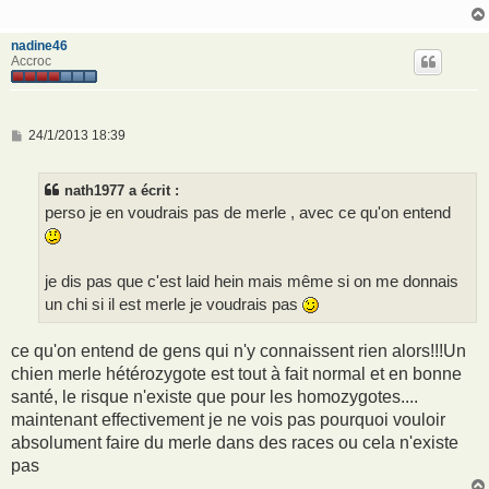
g
e
nadine46
Accroc
M
24/1/2013 18:39
e
s
s
nath1977 a écrit :
a
g
perso je en voudrais pas de merle , avec ce qu'on entend
e
je dis pas que c'est laid hein mais même si on me donnais
un chi si il est merle je voudrais pas
ce qu'on entend de gens qui n'y connaissent rien alors!!!Un
chien merle hétérozygote est tout à fait normal et en bonne
santé, le risque n'existe que pour les homozygotes....
maintenant effectivement je ne vois pas pourquoi vouloir
absolument faire du merle dans des races ou cela n'existe
pas