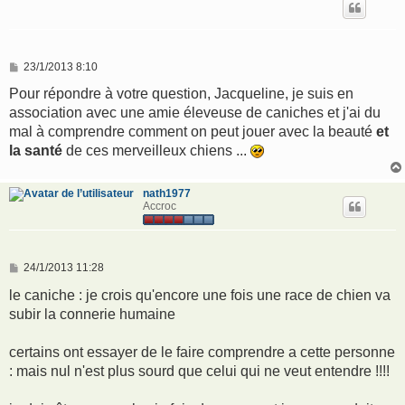
M
23/1/2013 8:10
e
s
Pour répondre à votre question, Jacqueline, je suis en
s
association avec une amie éleveuse de caniches et j'ai du
a
g
mal à comprendre comment on peut jouer avec la beauté
et
e
la santé
de ces merveilleux chiens ...
nath1977
Accroc
M
24/1/2013 11:28
e
s
le caniche : je crois qu'encore une fois une race de chien va
s
subir la connerie humaine
a
g
e
certains ont essayer de le faire comprendre a cette personne
: mais nul n'est plus sourd que celui qui ne veut entendre !!!!