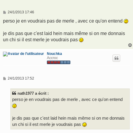
M
24/1/2013 17:46
e
s
perso je en voudrais pas de merle , avec ce qu'on entend
s
a
g
je dis pas que c'est laid hein mais même si on me donnais
e
un chi si il est merle je voudrais pas
Nouchka
Accroc
M
24/1/2013 17:52
e
s
s
nath1977 a écrit :
a
g
perso je en voudrais pas de merle , avec ce qu'on entend
e
je dis pas que c'est laid hein mais même si on me donnais
un chi si il est merle je voudrais pas