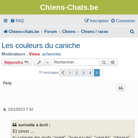
Chiens-Chats.be
FAQ
Inscription
Connexion
R
Chiens-chats.be
Forum
Chiens
Chiens / races
e
Les couleurs du caniche
c
Modérateurs :
Vince
,
acherontia
h
Rechercher
Recherche 
Répondre
e
1
2
3
4
5
Précédent
70 messages
r
Perly
c
h
e
M
23/1/2013 7:32
r
e
s
s
surinette a écrit :
a
g
Et sinon ...
e
tu connais les mots "point", "majuscule", "virgule", "phrase"