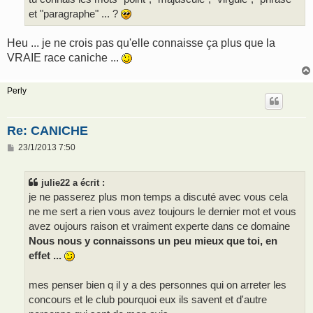
et "paragraphe" ... ?
Heu ... je ne crois pas qu'elle connaisse ça plus que la
VRAIE race caniche ...
Perly
Re: CANICHE
M
23/1/2013 7:50
e
s
s
julie22 a écrit :
a
g
je ne passerez plus mon temps a discuté avec vous cela
e
ne me sert a rien vous avez toujours le dernier mot et vous
avez oujours raison et vraiment experte dans ce domaine
Nous nous y connaissons un peu mieux que toi, en
effet ...
mes penser bien q il y a des personnes qui on arreter les
concours et le club pourquoi eux ils savent et d'autre