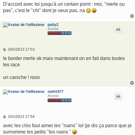
D'accord avec toi jusqu'à un certain point : moi, "merle ou
pas", c'est le "chi" dont je veux pas, na
patty2
Accroc
M
24/1/2013 17:53
e
s
le border merle ok mais maintenant on en fait dans toutes
s
les race
a
g
e
un caniche ! rooo
nath1977
Accroc
M
24/1/2013 17:54
e
s
avec les chis faut aimer les "nains" lol (je dis ça parce que je
s
surnomme les petits "les nains "
a