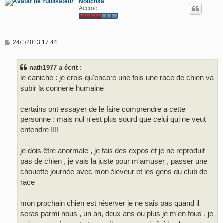
Nouchka
Accroc
M
24/1/2013 17:44
e
s
s
nath1977 a écrit :
a
g
le caniche : je crois qu'encore une fois une race de chien va
e
subir la connerie humaine
certains ont essayer de le faire comprendre a cette
personne : mais nul n'est plus sourd que celui qui ne veut
entendre !!!!
je dois être anormale , je fais des expos et je ne reproduit
pas de chien , je vais la juste pour m'amuser , passer une
chouette journée avec mon éleveur et les gens du club de
race
mon prochain chien est réserver je ne sais pas quand il
seras parmi nous , un an, deux ans ou plus je m'en fous , je