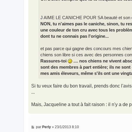
J AIME LE CANICHE POUR SA beauté et son car
NON, tu n'aimes pas le caniche, sinon, tu res
une couleur de ton cru avec tous les problèm
dont tu ne connais pas l'origine...
et pas parce qui gagne des concours mes chien
chiens son libre si ces avec des personnes com
Rassures-toi
.... nos chiens ne vivent abs
sont des membres à part entière; ils ne sont 
mes amis éleveurs, même s'ils ont une vingtai
Si tu veux faire du bon travail, prends donc l'a
...
Mais, Jacqueline a tout à fait raison : il n'y a de
M
par
Perly
»
23/1/2013 8:10
e