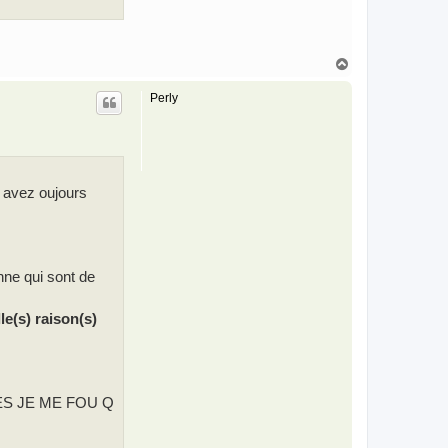
H
a
u
Perly
t
s avez oujours
nne qui sont de
le(s) raison(s)
S JE ME FOU Q