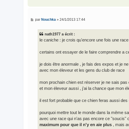
M
par
Nouchka
»
24/1/2013 17:44
e
s
s
nath1977 a écrit :
a
g
le caniche : je crois qu'encore une fois une rac
e
certains ont essayer de le faire comprendre a ce
je dois être anormale , je fais des expos et je n
avec mon éleveur et les gens du club de race
mon prochain chien est réserver je ne sais pas q
et mon éleveur aussi , j'ai la chance que mon él
il est fort probable que ce chien feras aussi des 
pourquoi mettre tout le monde dans la même sac 
avec une race qui n'as pas encore ce "soucis" 
maximum pour que il n'y en aie plus
, mais a