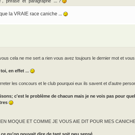
e", "phrase" et "paragraphe" ... ?
s que la VRAIE race caniche ...
ous cela ne me sert a rien vous avez toujours le dernier mot et vou
, en effet ...
reter les concours et le club pourquoi eux ils savent et d'autre perso
isons; c'est le problème de chacun mais je ne vois pas pour quel
utres
 EN MOQUE ET COMME JE VOUS AIE DIT POUR MES CANICHE
e qu'on pouvait dire de tant soit peu sensé ...