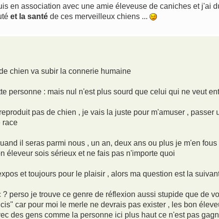
uis en association avec une amie éleveuse de caniches et j'ai d
uté
et la santé
de ces merveilleux chiens ...
e de chien va subir la connerie humaine
te personne : mais nul n'est plus sourd que celui qui ne veut ent
e reproduit pas de chien , je vais la juste pour m'amuser , passer
 race
and il seras parmi nous , un an, deux ans ou plus je m'en fous ,
n éleveur sois sérieux et ne fais pas n'importe quoi
expos et toujours pour le plaisir , alors ma question est la suivan
 perso je trouve ce genre de réflexion aussi stupide que de vou
is" car pour moi le merle ne devrais pas exister , les bon éleveu
vec des gens comme la personne ici plus haut ce n'est pas gagn