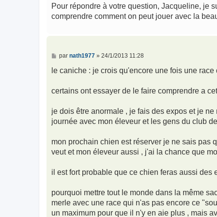
s
Pour répondre à votre question, Jacqueline, je s
s
comprendre comment on peut jouer avec la bea
a
g
e
M
par
nath1977
»
24/1/2013 11:28
e
s
le caniche : je crois qu'encore une fois une rac
s
a
g
certains ont essayer de le faire comprendre a cet
e
je dois être anormale , je fais des expos et je n
journée avec mon éleveur et les gens du club de
mon prochain chien est réserver je ne sais pas qu
veut et mon éleveur aussi , j'ai la chance que mo
il est fort probable que ce chien feras aussi des 
pourquoi mettre tout le monde dans la même sac ?
merle avec une race qui n'as pas encore ce "souc
un maximum pour que il n'y en aie plus , mais a