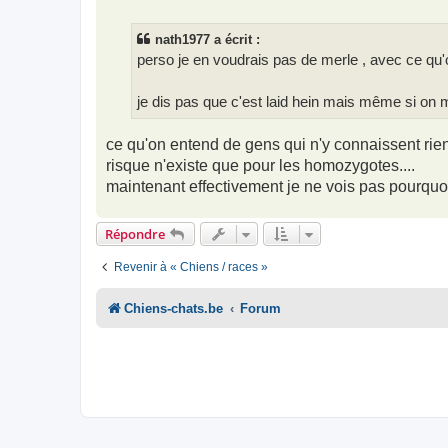
e
s
s
nath1977 a écrit :
a
g
perso je en voudrais pas de merle , avec ce qu
e
je dis pas que c'est laid hein mais même si on m
ce qu'on entend de gens qui n'y connaissent rien 
risque n'existe que pour les homozygotes....
maintenant effectivement je ne vois pas pourquo
Répondre
Revenir à « Chiens / races »
Chiens-chats.be
Forum