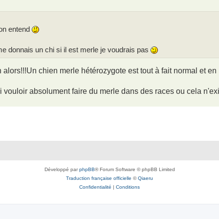
'on entend
e donnais un chi si il est merle je voudrais pas
alors!!!Un chien merle hétérozygote est tout à fait normal et en
i vouloir absolument faire du merle dans des races ou cela n'ex
Développé par
phpBB
® Forum Software © phpBB Limited
Traduction française officielle
©
Qiaeru
Confidentialité
|
Conditions