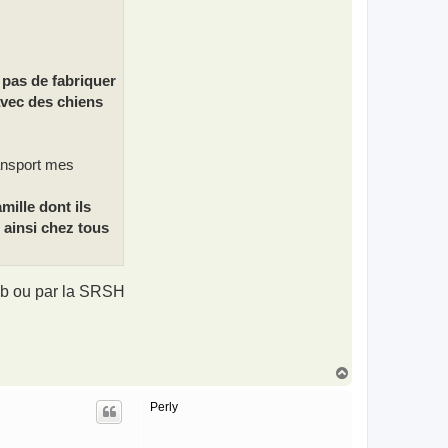
 pas de fabriquer
avec des chiens
ansport mes
mille dont ils
 ainsi chez tous
lub ou par la SRSH
H
a
u
Perly
t