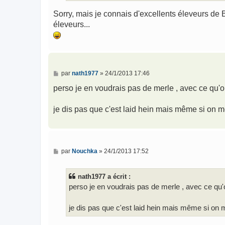
Sorry, mais je connais d'excellents éleveurs de B
éleveurs...
M
par
nath1977
»
24/1/2013 17:46
e
s
perso je en voudrais pas de merle , avec ce qu'
s
a
g
je dis pas que c'est laid hein mais même si on m
e
M
par
Nouchka
»
24/1/2013 17:52
e
s
s
nath1977 a écrit :
a
g
perso je en voudrais pas de merle , avec ce qu
e
je dis pas que c'est laid hein mais même si on m