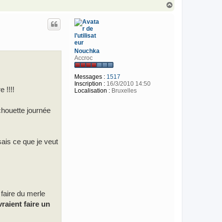
H
a
u
t
Nouchka
Accroc
Messages :
1517
Inscription :
16/3/2010 14:50
 !!!!
Localisation :
Bruxelles
 chouette journée
sais ce que je veut
faire du merle
raient faire un