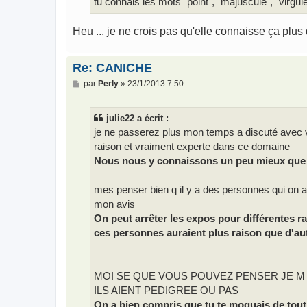
tu connais les mots "point", "majuscule", "virgul
Heu ... je ne crois pas qu'elle connaisse ça plu
Re: CANICHE
M
par
Perly
»
23/1/2013 7:50
e
s
s
julie22 a écrit :
a
g
je ne passerez plus mon temps a discuté avec v
e
raison et vraiment experte dans ce domaine
Nous nous y connaissons un peu mieux que toi
mes penser bien q il y a des personnes qui on ar
mon avis
On peut arrêter les expos pour différentes ra
ces personnes auraient plus raison que d'a
MOI SE QUE VOUS POUVEZ PENSER JE M
ILS AIENT PEDIGREE OU PAS
On a bien compris que tu te moquais de tout c