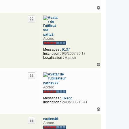
H
a
u
t
patty2
Accroc
Messages :
9137
Inscription :
9/6/2007 20:17
Localisation :
Hamoir
H
a
u
t
nath1977
Accroc
Messages :
16322
Inscription :
24/3/2006 13:41
H
a
u
nadine46
t
Accroc