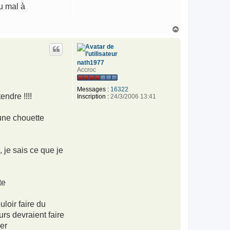
u mal à
H
a
u
t
nath1977
Accroc
Messages :
16322
endre !!!!
Inscription :
24/3/2006 13:41
 une chouette
 je sais ce que je
te
loir faire du
rs devraient faire
er