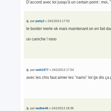
D'accord avec toi jusqu'à un certain point : moi, 
M
par
patty2
»
24/1/2013 17:53
e
s
le border merle ok mais maintenant on en fait da
s
a
g
un caniche ! rooo
e
M
par
nath1977
»
24/1/2013 17:54
e
s
avec les chis faut aimer les "nains" lol (je dis ç
s
a
g
e
M
par
nadine46
»
24/1/2013 18:39