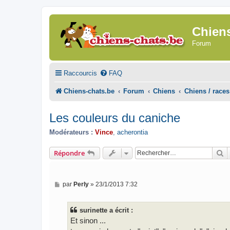
Chien
Forum
Raccourcis
FAQ
Chiens-chats.be
Forum
Chiens
Chiens / races
Les couleurs du caniche
Modérateurs :
Vince
,
acherontia
R
Répondre
M
par
Perly
»
23/1/2013 7:32
e
s
s
surinette a écrit :
a
g
Et sinon ...
e