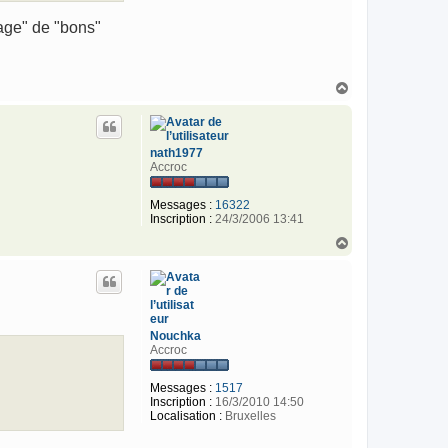
gage" de "bons"
H
a
u
t
nath1977
Accroc
Messages :
16322
Inscription :
24/3/2006 13:41
H
a
u
t
Nouchka
Accroc
Messages :
1517
Inscription :
16/3/2010 14:50
Localisation :
Bruxelles