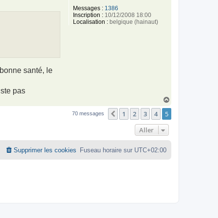
Messages :
1386
Inscription :
10/12/2008 18:00
Localisation :
belgique (hainaut)
 bonne santé, le
iste pas
H
a
1
2
3
4
5
u
Précédent
70 messages
t
Aller
Supprimer les cookies
Fuseau horaire sur
UTC+02:00