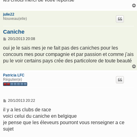
julie22
Nouveau(elle)
Caniche
M
20/1/2013 20:08
e
s
oui je le sais mes je ne fait pas des caniches pour les
s
concours mes pour compagnie et par passion et comme j'ais
a
g
pu le voir certains pays crée des particolore de toute beauté
e
Patricia LFC
Régulier(e)
M
20/1/2013 20:22
e
s
il y a les clubs de race
s
voici celui du caniche en belgique
a
g
je pense que les éleveurs pourront vous renseigner a ce
e
sujet