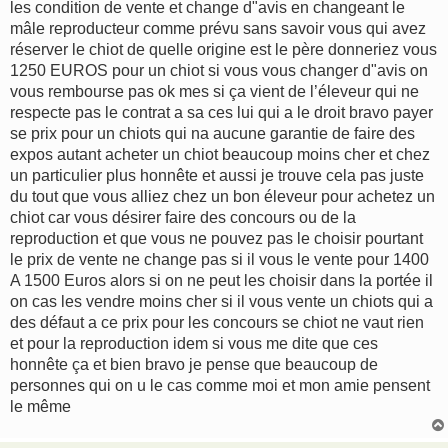
les condition de vente et change d"avis en changeant le
a
g
mâle reproducteur comme prévu sans savoir vous qui avez
e
réserver le chiot de quelle origine est le père donneriez vous
1250 EUROS pour un chiot si vous vous changer d"avis on
vous rembourse pas ok mes si ça vient de l’éleveur qui ne
respecte pas le contrat a sa ces lui qui a le droit bravo payer
se prix pour un chiots qui na aucune garantie de faire des
expos autant acheter un chiot beaucoup moins cher et chez
un particulier plus honnête et aussi je trouve cela pas juste
du tout que vous alliez chez un bon éleveur pour achetez un
chiot car vous désirer faire des concours ou de la
reproduction et que vous ne pouvez pas le choisir pourtant
le prix de vente ne change pas si il vous le vente pour 1400
A 1500 Euros alors si on ne peut les choisir dans la portée il
on cas les vendre moins cher si il vous vente un chiots qui a
des défaut a ce prix pour les concours se chiot ne vaut rien
et pour la reproduction idem si vous me dite que ces
honnête ça et bien bravo je pense que beaucoup de
personnes qui on u le cas comme moi et mon amie pensent
le même