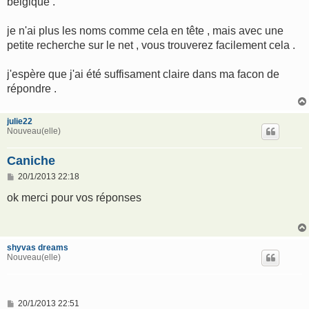
belgique .
je n'ai plus les noms comme cela en tête , mais avec une
petite recherche sur le net , vous trouverez facilement cela .
j'espère que j'ai été suffisament claire dans ma facon de
répondre .
julie22
Nouveau(elle)
Caniche
M
20/1/2013 22:18
e
s
ok merci pour vos réponses
s
a
g
e
shyvas dreams
Nouveau(elle)
M
20/1/2013 22:51