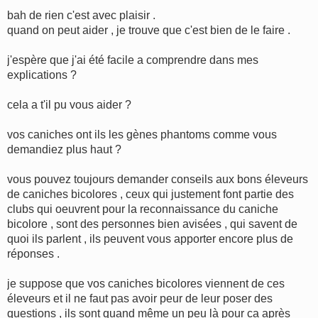
e
s
bah de rien c'est avec plaisir .
s
quand on peut aider , je trouve que c'est bien de le faire .
a
g
e
j'espère que j'ai été facile a comprendre dans mes
explications ?
cela a t'il pu vous aider ?
vos caniches ont ils les gènes phantoms comme vous
demandiez plus haut ?
vous pouvez toujours demander conseils aux bons éleveurs
de caniches bicolores , ceux qui justement font partie des
clubs qui oeuvrent pour la reconnaissance du caniche
bicolore , sont des personnes bien avisées , qui savent de
quoi ils parlent , ils peuvent vous apporter encore plus de
réponses .
je suppose que vos caniches bicolores viennent de ces
éleveurs et il ne faut pas avoir peur de leur poser des
questions , ils sont quand même un peu là pour ca après