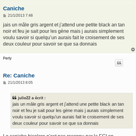
Caniche
M
21/1/2013 7:48
e
s
jais un mâle gris argent et j'attend une petite black an tan
s
noir et feu je sait pour les gène mais j aurais simplement
a
g
voulu savoir si quelqu’un aurais fait le croisement de ses
e
deux couleur pour savoir se que sa donnais
Perly
Re: Caniche
M
21/1/2013 8:05
e
s
s
julie22 a écrit :
a
g
jais un mâle gris argent et j'attend une petite black an tan
e
noir et feu je sait pour les gène mais j aurais simplement
voulu savoir si quelqu’un aurais fait le croisement de ses
deux couleur pour savoir se que sa donnais