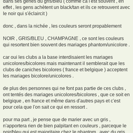
dans ses gènes du gris/bleu ( comme ca l'est souvent , en
effet , les gens achètent un black/tan et ils ce retrouvent avec
le noir qui s'éclaircit )
donc , dans la nichée , les couleurs seront propablement
NOIR , GRIS/BLEU , CHAMPAGNE , ce sont les couleurs
qui resortent bien souvent des mariages phantom/unicolore .
car oui les clubs a la base interdisaient les mariages
unicolores/bicolores mais maintenant il semblerait que les
clubs de caniches bicolores ( france et belgique ) acceptent
les mariages bicolore/unicolores .
de plus des personnes qui ne font pas partie de ces clubs ,
ont tentés des mariages unicolores/bicolores , que ce soit en
belgique , en france et même dans d'autres pays et c'est
pour cela que l'on sait ce qui en ressort .
pour ma part , je pense que de marier avec un gris ,
n'apportera rien de bien palpitant en couleurs , parceque le
noir/bleu qui est majoritaire chez le phantom , avec du gris ,