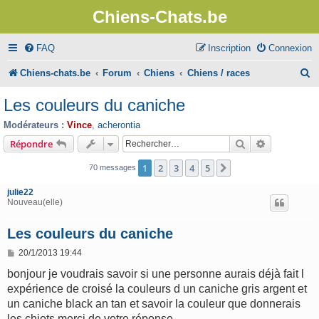
Chiens-Chats.be
FAQ
Inscription
Connexion
R
Chiens-chats.be
Forum
Chiens
Chiens / races
e
Les couleurs du caniche
c
Modérateurs :
Vince
,
acherontia
h
Rechercher
Recherche 
Répondre
e
1
2
3
4
5
Suivant
70 messages
r
julie22
c
Nouveau(elle)
h
Les couleurs du caniche
e
M
20/1/2013 19:44
r
e
s
bonjour je voudrais savoir si une personne aurais déjà fait l
s
expérience de croisé la couleurs d un caniche gris argent et
a
g
un caniche black an tan et savoir la couleur que donnerais
e
les chiots merci de votre réponse