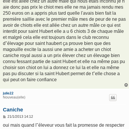
elle est allée chez un autre mâle qui nous étais inconnu je n
aie donc pas prix le chiot mes elle ne ma jamais rendu mes
250 euros on a appris plus tard quelle l'avais bien fait la
première saillie avec le premier mâle mes de peur de ne pas
avoir de chiots elle est allée chez un autre mâle ce qui est
interdit pour saint Hubert elle a u 6 chiots 3 de chaque mâle
et malgré cela elle est toujours dans le club reconnu
d"élevage pour saint haubert ça prouve bien que des
magouille excite la aussi une amie a acheter un chiot
caniche royal aussi a un prix élever chez un élevage bien
connu fessant partie de saint Hubert et elle na même pas pu
choisir son chiot on lui a donnez ce lui la et elle na même
pas pu discuter si la saint Hubert permet de t"elle chose a
qui peut on faire confiance
julie22
Nouveau(elle)
Caniche
M
21/1/2013 14:12
e
s
oui mais quand l"éleveur vous fait la promesse de respecter
s