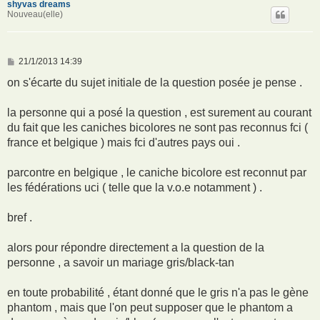
shyvas dreams
Nouveau(elle)
M
21/1/2013 14:39
e
s
on s'écarte du sujet initiale de la question posée je pense .
s
a
g
la personne qui a posé la question , est surement au courant
e
du fait que les caniches bicolores ne sont pas reconnus fci (
france et belgique ) mais fci d'autres pays oui .
parcontre en belgique , le caniche bicolore est reconnut par
les fédérations uci ( telle que la v.o.e notamment ) .
bref .
alors pour répondre directement a la question de la
personne , a savoir un mariage gris/black-tan
en toute probabilité , étant donné que le gris n'a pas le gène
phantom , mais que l'on peut supposer que le phantom a