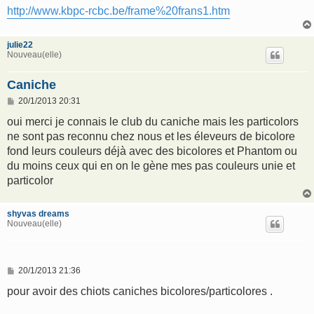
http://www.kbpc-rcbc.be/frame%20frans1.htm
julie22
Nouveau(elle)
Caniche
M
20/1/2013 20:31
e
s
oui merci je connais le club du caniche mais les particolors
s
ne sont pas reconnu chez nous et les éleveurs de bicolore
a
g
fond leurs couleurs déjà avec des bicolores et Phantom ou
e
du moins ceux qui en on le gène mes pas couleurs unie et
particolor
shyvas dreams
Nouveau(elle)
M
20/1/2013 21:36
e
s
pour avoir des chiots caniches bicolores/particolores .
s
a