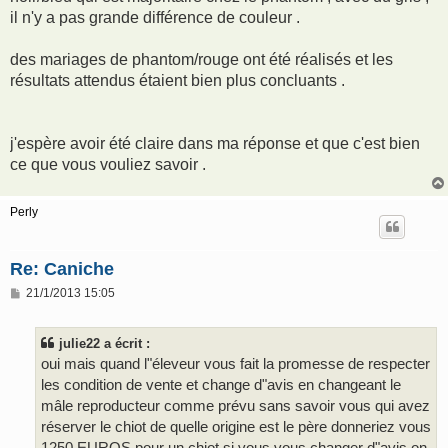
il n'y a pas grande différence de couleur .
des mariages de phantom/rouge ont été réalisés et les
résultats attendus étaient bien plus concluants .
j'espère avoir été claire dans ma réponse et que c'est bien
ce que vous vouliez savoir .
Perly
Re: Caniche
M
21/1/2013 15:05
e
s
s
julie22 a écrit :
a
g
oui mais quand l"éleveur vous fait la promesse de respecter
e
les condition de vente et change d"avis en changeant le
mâle reproducteur comme prévu sans savoir vous qui avez
réserver le chiot de quelle origine est le père donneriez vous
1250 EUROS pour un chiot si vous vous changer d"avis on