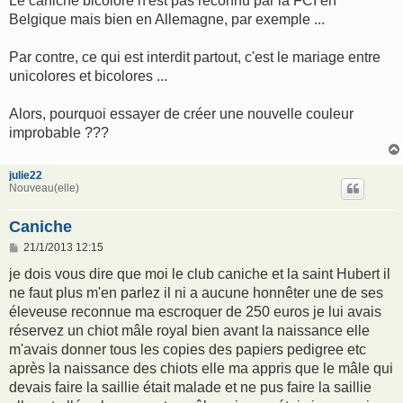
Le caniche bicolore n'est pas reconnu par la FCI en
Belgique mais bien en Allemagne, par exemple ...
Par contre, ce qui est interdit partout, c'est le mariage entre
unicolores et bicolores ...
Alors, pourquoi essayer de créer une nouvelle couleur
improbable ???
julie22
Nouveau(elle)
Caniche
M
21/1/2013 12:15
e
s
je dois vous dire que moi le club caniche et la saint Hubert il
s
ne faut plus m'en parlez il ni a aucune honnêter une de ses
a
g
éleveuse reconnue ma escroquer de 250 euros je lui avais
e
réservez un chiot mâle royal bien avant la naissance elle
m'avais donner tous les copies des papiers pedigree etc
après la naissance des chiots elle ma appris que le mâle qui
devais faire la saillie était malade et ne pus faire la saillie