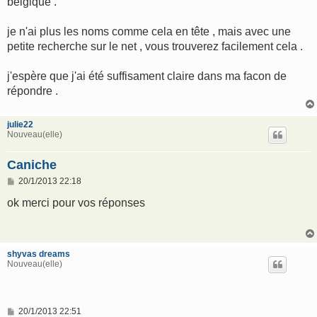
belgique .
je n'ai plus les noms comme cela en tête , mais avec une
petite recherche sur le net , vous trouverez facilement cela .
j'espère que j'ai été suffisament claire dans ma facon de
répondre .
julie22
Nouveau(elle)
Caniche
M
20/1/2013 22:18
e
s
ok merci pour vos réponses
s
a
g
e
shyvas dreams
Nouveau(elle)
M
20/1/2013 22:51