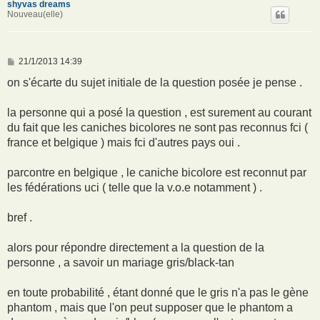
shyvas dreams
Nouveau(elle)
M
21/1/2013 14:39
e
s
on s'écarte du sujet initiale de la question posée je pense .
s
a
g
la personne qui a posé la question , est surement au courant
e
du fait que les caniches bicolores ne sont pas reconnus fci (
france et belgique ) mais fci d'autres pays oui .
parcontre en belgique , le caniche bicolore est reconnut par
les fédérations uci ( telle que la v.o.e notamment ) .
bref .
alors pour répondre directement a la question de la
personne , a savoir un mariage gris/black-tan
en toute probabilité , étant donné que le gris n'a pas le gène
phantom , mais que l'on peut supposer que le phantom a