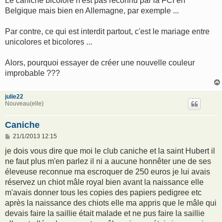
Le caniche bicolore n'est pas reconnu par la FCI en
Belgique mais bien en Allemagne, par exemple ...
Par contre, ce qui est interdit partout, c'est le mariage entre
unicolores et bicolores ...
Alors, pourquoi essayer de créer une nouvelle couleur
improbable ???
julie22
Nouveau(elle)
Caniche
M
21/1/2013 12:15
e
s
je dois vous dire que moi le club caniche et la saint Hubert il
s
ne faut plus m'en parlez il ni a aucune honnêter une de ses
a
g
éleveuse reconnue ma escroquer de 250 euros je lui avais
e
réservez un chiot mâle royal bien avant la naissance elle
m'avais donner tous les copies des papiers pedigree etc
après la naissance des chiots elle ma appris que le mâle qui
devais faire la saillie était malade et ne pus faire la saillie