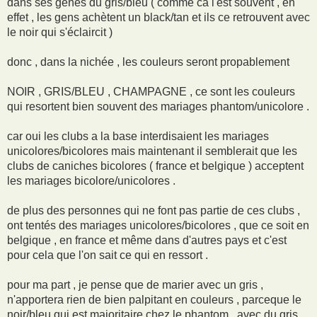
dans ses gènes du gris/bleu ( comme ca l'est souvent , en
effet , les gens achètent un black/tan et ils ce retrouvent avec
le noir qui s'éclaircit )
donc , dans la nichée , les couleurs seront propablement
NOIR , GRIS/BLEU , CHAMPAGNE , ce sont les couleurs
qui resortent bien souvent des mariages phantom/unicolore .
car oui les clubs a la base interdisaient les mariages
unicolores/bicolores mais maintenant il semblerait que les
clubs de caniches bicolores ( france et belgique ) acceptent
les mariages bicolore/unicolores .
de plus des personnes qui ne font pas partie de ces clubs ,
ont tentés des mariages unicolores/bicolores , que ce soit en
belgique , en france et même dans d'autres pays et c'est
pour cela que l'on sait ce qui en ressort .
pour ma part , je pense que de marier avec un gris ,
n'apportera rien de bien palpitant en couleurs , parceque le
noir/bleu qui est majoritaire chez le phantom , avec du gris ,