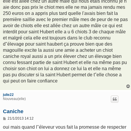
elle est allée chez un autre mâle qui nous étais inconnu je n
aie donc pas prix le chiot mes elle ne ma jamais rendu mes
250 euros on a appris plus tard quelle l'avais bien fait la
première saillie avec le premier mâle mes de peur de ne pas
avoir de chiots elle est allée chez un autre mâle ce qui est
interdit pour saint Hubert elle a u 6 chiots 3 de chaque mâle
et malgré cela elle est toujours dans le club reconnu
d"élevage pour saint haubert ça prouve bien que des
magouille excite la aussi une amie a acheter un chiot
caniche royal aussi a un prix élever chez un élevage bien
connu fessant partie de saint Hubert et elle na même pas pu
choisir son chiot on lui a donnez ce lui la et elle na même
pas pu discuter si la saint Hubert permet de t"elle chose a
qui peut on faire confiance
julie22
Nouveau(elle)
Caniche
M
21/1/2013 14:12
e
s
oui mais quand l"éleveur vous fait la promesse de respecter
s