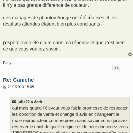
il n'y a pas grande différence de couleur .
des mariages de phantom/rouge ont été réalisés et les
résultats attendus étaient bien plus concluants .
j'espère avoir été claire dans ma réponse et que c'est bien
ce que vous vouliez savoir .
Perly
Re: Caniche
M
21/1/2013 15:05
e
s
s
julie22 a écrit :
a
g
oui mais quand l"éleveur vous fait la promesse de respecter
e
les condition de vente et change d"avis en changeant le
mâle reproducteur comme prévu sans savoir vous qui avez
réserver le chiot de quelle origine est le père donneriez vous
1250 EUROS pour un chiot si vous vous changer d"avis on