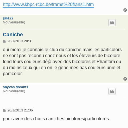
http://www.kbpc-rcbc.be/frame%20frans1.htm
julie22
Nouveau(elle)
Caniche
M
20/1/2013 20:31
e
s
oui merci je connais le club du caniche mais les particolors
s
ne sont pas reconnu chez nous et les éleveurs de bicolore
a
g
fond leurs couleurs déjà avec des bicolores et Phantom ou
e
du moins ceux qui en on le gène mes pas couleurs unie et
particolor
shyvas dreams
Nouveau(elle)
M
20/1/2013 21:36
e
s
pour avoir des chiots caniches bicolores/particolores .
s
a