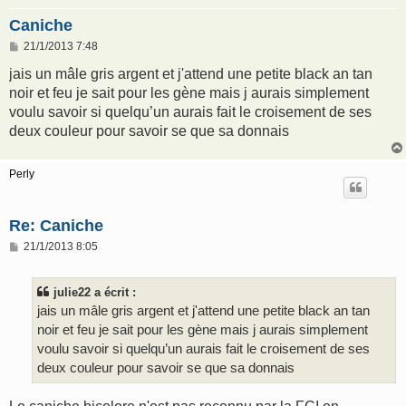
Caniche
M
21/1/2013 7:48
e
s
jais un mâle gris argent et j'attend une petite black an tan
s
noir et feu je sait pour les gène mais j aurais simplement
a
g
voulu savoir si quelqu’un aurais fait le croisement de ses
e
deux couleur pour savoir se que sa donnais
Perly
Re: Caniche
M
21/1/2013 8:05
e
s
s
julie22 a écrit :
a
g
jais un mâle gris argent et j'attend une petite black an tan
e
noir et feu je sait pour les gène mais j aurais simplement
voulu savoir si quelqu’un aurais fait le croisement de ses
deux couleur pour savoir se que sa donnais