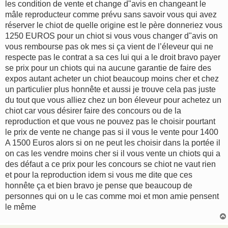
les condition de vente et change d"avis en changeant le
a
g
mâle reproducteur comme prévu sans savoir vous qui avez
e
réserver le chiot de quelle origine est le père donneriez vous
1250 EUROS pour un chiot si vous vous changer d"avis on
vous rembourse pas ok mes si ça vient de l’éleveur qui ne
respecte pas le contrat a sa ces lui qui a le droit bravo payer
se prix pour un chiots qui na aucune garantie de faire des
expos autant acheter un chiot beaucoup moins cher et chez
un particulier plus honnête et aussi je trouve cela pas juste
du tout que vous alliez chez un bon éleveur pour achetez un
chiot car vous désirer faire des concours ou de la
reproduction et que vous ne pouvez pas le choisir pourtant
le prix de vente ne change pas si il vous le vente pour 1400
A 1500 Euros alors si on ne peut les choisir dans la portée il
on cas les vendre moins cher si il vous vente un chiots qui a
des défaut a ce prix pour les concours se chiot ne vaut rien
et pour la reproduction idem si vous me dite que ces
honnête ça et bien bravo je pense que beaucoup de
personnes qui on u le cas comme moi et mon amie pensent
le même