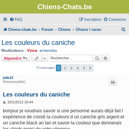
Chiens-Chats.be
FAQ
Inscription
Connexion
R
Chiens-chats.be
Forum
Chiens
Chiens / races
e
Les couleurs du caniche
c
Modérateurs :
Vince
,
acherontia
h
Rechercher
Recherche 
Répondre
e
1
2
3
4
5
Suivant
70 messages
r
julie22
c
Nouveau(elle)
h
Les couleurs du caniche
e
M
20/1/2013 19:44
r
e
s
bonjour je voudrais savoir si une personne aurais déjà fait l
s
expérience de croisé la couleurs d un caniche gris argent et
a
g
un caniche black an tan et savoir la couleur que donnerais
e
les chiots merci de votre réponse