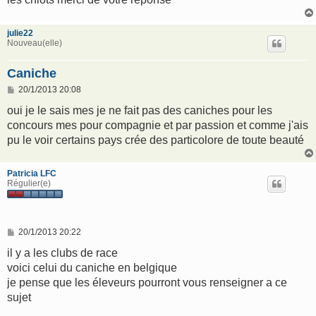
julie22
Nouveau(elle)
Caniche
M
20/1/2013 20:08
e
s
oui je le sais mes je ne fait pas des caniches pour les
s
concours mes pour compagnie et par passion et comme j'ais
a
g
pu le voir certains pays crée des particolore de toute beauté
e
Patricia LFC
Régulier(e)
M
20/1/2013 20:22
e
s
il y a les clubs de race
s
voici celui du caniche en belgique
a
g
je pense que les éleveurs pourront vous renseigner a ce
e
sujet