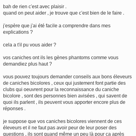
e
s
bah de rien c'est avec plaisir .
s
quand on peut aider , je trouve que c'est bien de le faire .
a
g
e
j'espère que j'ai été facile a comprendre dans mes
explications ?
cela a t'il pu vous aider ?
vos caniches ont ils les gènes phantoms comme vous
demandiez plus haut ?
vous pouvez toujours demander conseils aux bons éleveurs
de caniches bicolores , ceux qui justement font partie des
clubs qui oeuvrent pour la reconnaissance du caniche
bicolore , sont des personnes bien avisées , qui savent de
quoi ils parlent , ils peuvent vous apporter encore plus de
réponses .
je suppose que vos caniches bicolores viennent de ces
éleveurs et il ne faut pas avoir peur de leur poser des
questions , ils sont quand même un peu là pour ca après