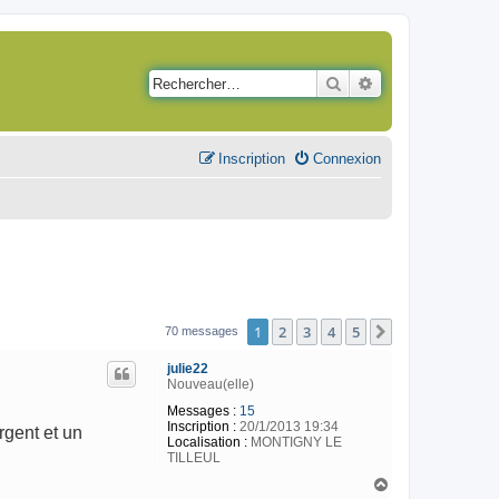
Rechercher
Recherche avancé
Inscription
Connexion
1
2
3
4
5
Suivant
70 messages
julie22
Nouveau(elle)
Messages :
15
Inscription :
20/1/2013 19:34
rgent et un
Localisation :
MONTIGNY LE
TILLEUL
H
a