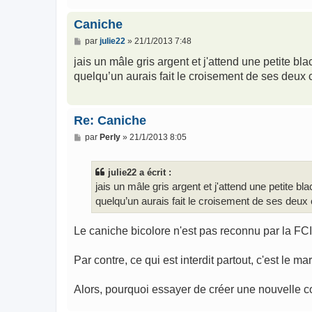
Caniche
M
par
julie22
»
21/1/2013 7:48
e
s
jais un mâle gris argent et j'attend une petite bl
s
quelqu’un aurais fait le croisement de ses deux
a
g
e
Re: Caniche
M
par
Perly
»
21/1/2013 8:05
e
s
s
julie22 a écrit :
a
g
jais un mâle gris argent et j'attend une petite bl
e
quelqu’un aurais fait le croisement de ses deux
Le caniche bicolore n'est pas reconnu par la FC
Par contre, ce qui est interdit partout, c'est le ma
Alors, pourquoi essayer de créer une nouvelle 