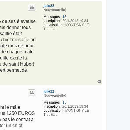
u
julie22
t
Nouveau(elle)
Messages :
15
Inscription :
20/1/2013 19:34
ne de ses éleveuse
Localisation :
MONTIGNY LE
ais donner tous
TILLEUL
illie était
e chiot mes elle ne
 mâle mes de peur
 3 de chaque mâle
ille excite la
e de saint Hubert
bert permet de
H
a
u
julie22
t
Nouveau(elle)
Messages :
15
Inscription :
20/1/2013 19:34
nt le mâle
Localisation :
MONTIGNY LE
z vous 1250 EUROS
TILLEUL
 pas le contrat a
ter un chiot