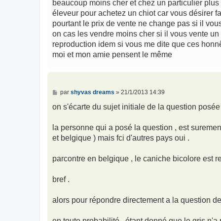
beaucoup moins cher et chez un particulier plus 
éleveur pour achetez un chiot car vous désirer f
pourtant le prix de vente ne change pas si il vou
on cas les vendre moins cher si il vous vente un 
reproduction idem si vous me dite que ces honn
moi et mon amie pensent le même
M
par
shyvas dreams
»
21/1/2013 14:39
e
s
on s'écarte du sujet initiale de la question posée
s
a
g
la personne qui a posé la question , est surement
e
et belgique ) mais fci d'autres pays oui .
parcontre en belgique , le caniche bicolore est re
bref .
alors pour répondre directement a la question de
en toute probabilité , étant donné que le gris n