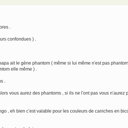
ores .
urs confondues ) .
e papa ait le gène phantom ( même si lui même n'est pas phanto
antom elle même ) .
s .
ors vous aurez des phantoms , si ils ne l'ont pas vous n'aurez 
ango , eh bien c'est valable pour les couleurs de caniches en bic