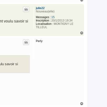
a
u
julie22
t
Nouveau(elle)
Messages :
15
Inscription :
20/1/2013 19:34
nt voulu savoir si
Localisation :
MONTIGNY LE
TILLEUL
H
a
u
Perly
t
ulu savoir si
H
a