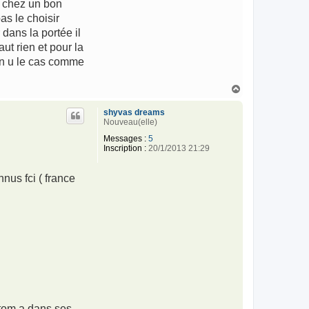
z chez un bon
as le choisir
 dans la portée il
ut rien et pour la
on u le cas comme
H
a
u
shyvas dreams
t
Nouveau(elle)
Messages :
5
Inscription :
20/1/2013 21:29
nus fci ( france
ntom a dans ses