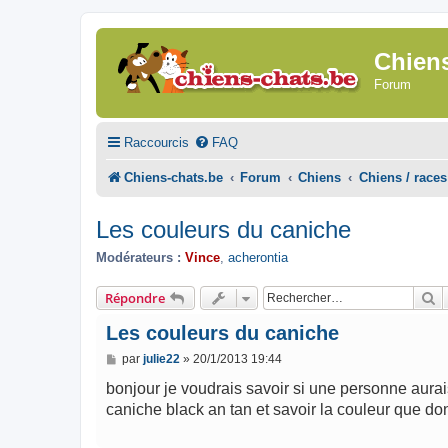
Chien
Forum
Raccourcis
FAQ
Chiens-chats.be
Forum
Chiens
Chiens / races
Les couleurs du caniche
Modérateurs :
Vince
,
acherontia
R
Répondre
Les couleurs du caniche
M
par
julie22
»
20/1/2013 19:44
e
s
bonjour je voudrais savoir si une personne aurais
s
caniche black an tan et savoir la couleur que do
a
g
e