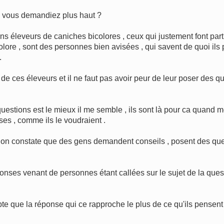
 vous demandiez plus haut ?
 éleveurs de caniches bicolores , ceux qui justement font part
re , sont des personnes bien avisées , qui savent de quoi ils pa
.
 ces éleveurs et il ne faut pas avoir peur de leur poser des que
questions est le mieux il me semble , ils sont là pour ca quand m
ses , comme ils le voudraient .
 , on constate que des gens demandent conseils , posent des que
ses venant de personnes étant callées sur le sujet de la questi
mpte que la réponse qui ce rapproche le plus de ce qu'ils pensent