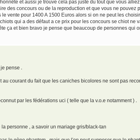
honnête et aussi je trouve cela pas juste du tout que vous allie
aire des concours ou de la reproduction et que vous ne pouvez p
s le vente pour 1400 A 1500 Euros alors si on ne peut les choisir
chiots qui a des défaut a ce prix pour les concours se chiot ne va
ête ça et bien bravo je pense que beaucoup de personnes qui 
 je pense .
 au courant du fait que les caniches bicolores ne sont pas recon
connut par les fédérations uci ( telle que la v.o.e notamment ) .
 la personne , a savoir un mariage gris/black-tan
'a pas le gène phantom , mais que l'on peut supposer que le pha