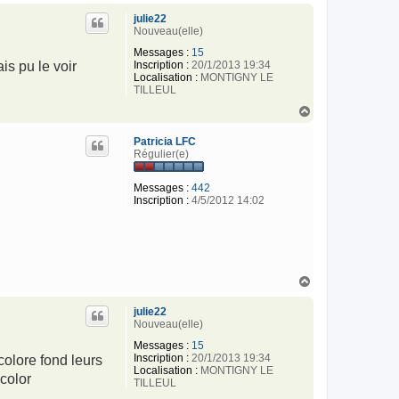
u
julie22
t
Nouveau(elle)
Messages :
15
Inscription :
20/1/2013 19:34
is pu le voir
Localisation :
MONTIGNY LE
TILLEUL
H
a
u
Patricia LFC
t
Régulier(e)
Messages :
442
Inscription :
4/5/2012 14:02
H
a
u
julie22
t
Nouveau(elle)
Messages :
15
Inscription :
20/1/2013 19:34
colore fond leurs
Localisation :
MONTIGNY LE
color
TILLEUL