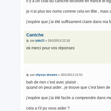
il y a un club du caniche bicolore en france et é
je n'ai plus les noms comme cela en tête , mais a
j'espère que j'ai été suffisament claire dans ma 
Caniche
M
par
julie22
»
20/1/2013 22:18
e
s
ok merci pour vos réponses
s
a
g
e
M
par
shyvas dreams
»
20/1/2013 22:51
e
s
bah de rien c'est avec plaisir .
s
quand on peut aider , je trouve que c'est bien de l
a
g
e
j'espère que j'ai été facile a comprendre dans m
cela a t'il pu vous aider ?