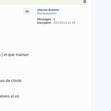
H
a
u
shyvas dreams
t
Nouveau(elle)
Messages :
5
Inscription :
20/1/2013 21:29
m ) et que maman
pas de chiots
olores et en