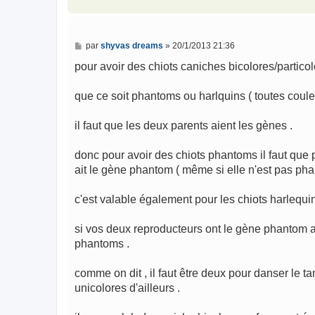
e
M
par
shyvas dreams
»
20/1/2013 21:36
e
s
pour avoir des chiots caniches bicolores/particol
s
a
g
que ce soit phantoms ou harlquins ( toutes coule
e
il faut que les deux parents aient les gènes .
donc pour avoir des chiots phantoms il faut qu
ait le gène phantom ( même si elle n'est pas ph
c'est valable également pour les chiots harlequin
si vos deux reproducteurs ont le gène phantom al
phantoms .
comme on dit , il faut être deux pour danser le t
unicolores d'ailleurs .