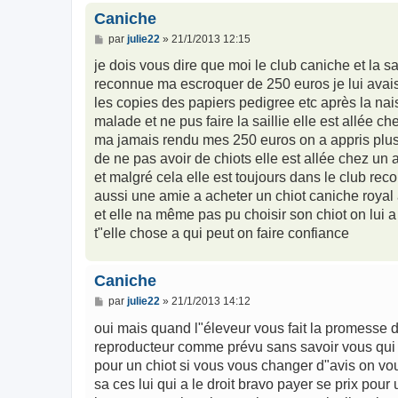
Caniche
M
par
julie22
»
21/1/2013 12:15
e
s
je dois vous dire que moi le club caniche et la s
s
reconnue ma escroquer de 250 euros je lui avais
a
g
les copies des papiers pedigree etc après la nais
e
malade et ne pus faire la saillie elle est allée c
ma jamais rendu mes 250 euros on a appris plus t
de ne pas avoir de chiots elle est allée chez un 
et malgré cela elle est toujours dans le club re
aussi une amie a acheter un chiot caniche royal 
et elle na même pas pu choisir son chiot on lui a
t"elle chose a qui peut on faire confiance
Caniche
M
par
julie22
»
21/1/2013 14:12
e
s
oui mais quand l"éleveur vous fait la promesse 
s
reproducteur comme prévu sans savoir vous qui 
a
g
pour un chiot si vous vous changer d"avis on vou
e
sa ces lui qui a le droit bravo payer se prix pou