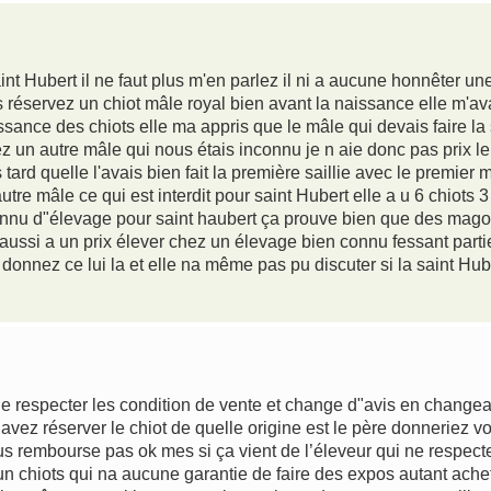
aint Hubert il ne faut plus m'en parlez il ni a aucune honnêter u
 réservez un chiot mâle royal bien avant la naissance elle m'av
sance des chiots elle ma appris que le mâle qui devais faire la sa
hez un autre mâle qui nous étais inconnu je n aie donc pas prix l
ard quelle l'avais bien fait la première saillie avec le premier
autre mâle ce qui est interdit pour saint Hubert elle a u 6 chiots
connu d"élevage pour saint haubert ça prouve bien que des magou
aussi a un prix élever chez un élevage bien connu fessant parti
 donnez ce lui la et elle na même pas pu discuter si la saint Hu
de respecter les condition de vente et change d"avis en changea
avez réserver le chiot de quelle origine est le père donnerie
s rembourse pas ok mes si ça vient de l’éleveur qui ne respecte
r un chiots qui na aucune garantie de faire des expos autant ache