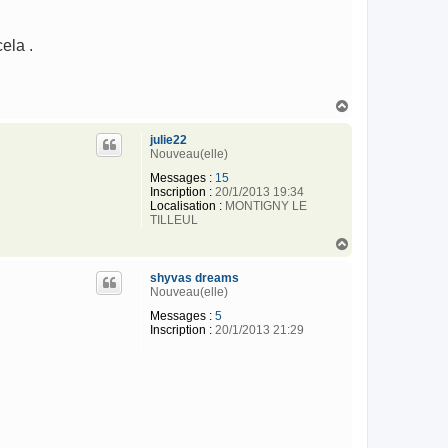
ela .
H
a
u
julie22
t
Nouveau(elle)
Messages :
15
Inscription :
20/1/2013 19:34
Localisation :
MONTIGNY LE
TILLEUL
H
a
u
shyvas dreams
t
Nouveau(elle)
Messages :
5
Inscription :
20/1/2013 21:29