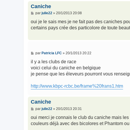
Caniche
M
par
julie22
»
20/1/2013 20:08
e
s
oui je le sais mes je ne fait pas des caniches p
s
certains pays crée des particolore de toute beau
a
g
e
M
par
Patricia LFC
»
20/1/2013 20:22
e
s
il y a les clubs de race
s
voici celui du caniche en belgique
a
g
je pense que les éleveurs pourront vous renseig
e
http://www.kbpc-rcbc.be/frame%20frans1.htm
Caniche
M
par
julie22
»
20/1/2013 20:31
e
s
oui merci je connais le club du caniche mais les
s
couleurs déjà avec des bicolores et Phantom ou 
a
g