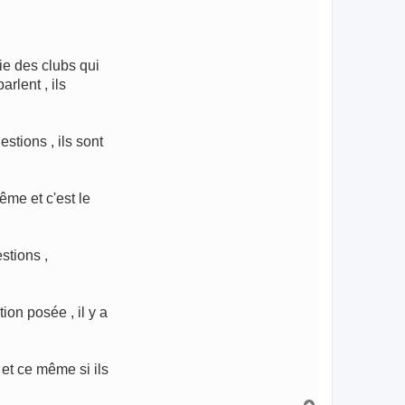
ie des clubs qui
rlent , ils
stions , ils sont
ême et c'est le
stions ,
on posée , il y a
 et ce même si ils
H