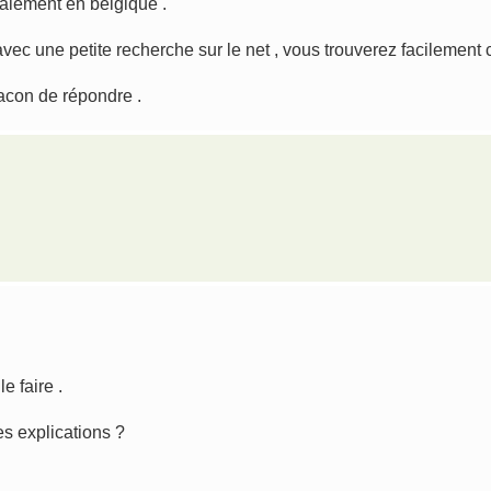
galement en belgique .
vec une petite recherche sur le net , vous trouverez facilement c
facon de répondre .
e faire .
es explications ?