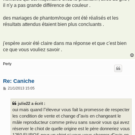
il n'y a pas grande différence de couleur .
des mariages de phantom/rouge ont été réalisés et les
résultats attendus étaient bien plus concluants .
j'espère avoir été claire dans ma réponse et que c'est bien
ce que vous vouliez savoir .
Perly
Re: Caniche
M
21/1/2013 15:05
e
s
s
julie22 a écrit :
a
g
oui mais quand l"éleveur vous fait la promesse de respecter
e
les condition de vente et change d"avis en changeant le
mâle reproducteur comme prévu sans savoir vous qui avez
réserver le chiot de quelle origine est le père donneriez vous
1250 EUROS pour un chiot si vous vous changer d"avis on