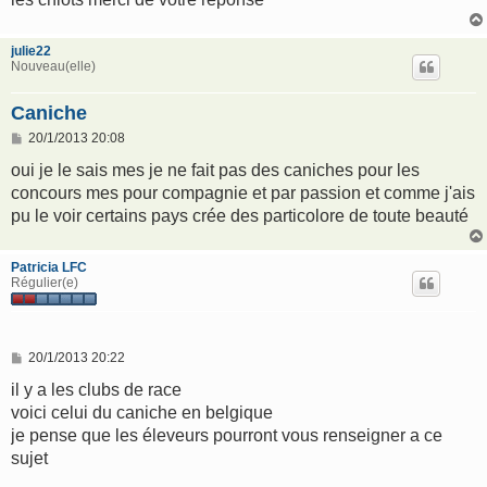
julie22
Nouveau(elle)
Caniche
M
20/1/2013 20:08
e
s
oui je le sais mes je ne fait pas des caniches pour les
s
concours mes pour compagnie et par passion et comme j'ais
a
g
pu le voir certains pays crée des particolore de toute beauté
e
Patricia LFC
Régulier(e)
M
20/1/2013 20:22
e
s
il y a les clubs de race
s
voici celui du caniche en belgique
a
g
je pense que les éleveurs pourront vous renseigner a ce
e
sujet