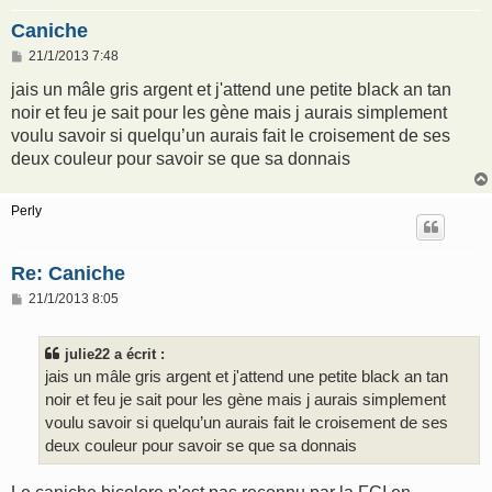
Caniche
M
21/1/2013 7:48
e
s
jais un mâle gris argent et j'attend une petite black an tan
s
noir et feu je sait pour les gène mais j aurais simplement
a
g
voulu savoir si quelqu’un aurais fait le croisement de ses
e
deux couleur pour savoir se que sa donnais
Perly
Re: Caniche
M
21/1/2013 8:05
e
s
s
julie22 a écrit :
a
g
jais un mâle gris argent et j'attend une petite black an tan
e
noir et feu je sait pour les gène mais j aurais simplement
voulu savoir si quelqu’un aurais fait le croisement de ses
deux couleur pour savoir se que sa donnais