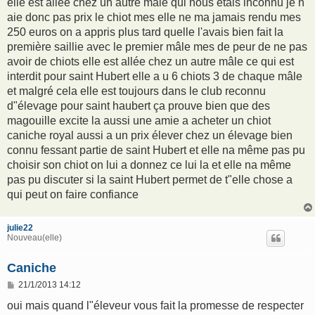
elle est allée chez un autre mâle qui nous étais inconnu je n
aie donc pas prix le chiot mes elle ne ma jamais rendu mes
250 euros on a appris plus tard quelle l'avais bien fait la
première saillie avec le premier mâle mes de peur de ne pas
avoir de chiots elle est allée chez un autre mâle ce qui est
interdit pour saint Hubert elle a u 6 chiots 3 de chaque mâle
et malgré cela elle est toujours dans le club reconnu
d"élevage pour saint haubert ça prouve bien que des
magouille excite la aussi une amie a acheter un chiot
caniche royal aussi a un prix élever chez un élevage bien
connu fessant partie de saint Hubert et elle na même pas pu
choisir son chiot on lui a donnez ce lui la et elle na même
pas pu discuter si la saint Hubert permet de t"elle chose a
qui peut on faire confiance
julie22
Nouveau(elle)
Caniche
M
21/1/2013 14:12
e
s
oui mais quand l"éleveur vous fait la promesse de respecter
s