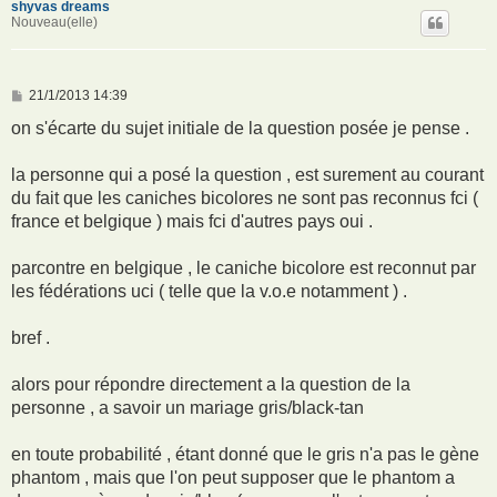
shyvas dreams
Nouveau(elle)
M
21/1/2013 14:39
e
s
on s'écarte du sujet initiale de la question posée je pense .
s
a
g
la personne qui a posé la question , est surement au courant
e
du fait que les caniches bicolores ne sont pas reconnus fci (
france et belgique ) mais fci d'autres pays oui .
parcontre en belgique , le caniche bicolore est reconnut par
les fédérations uci ( telle que la v.o.e notamment ) .
bref .
alors pour répondre directement a la question de la
personne , a savoir un mariage gris/black-tan
en toute probabilité , étant donné que le gris n'a pas le gène
phantom , mais que l'on peut supposer que le phantom a