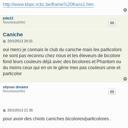
http://www.kbpc-rcbc.be/frame%20frans1.htm
julie22
Nouveau(elle)
Caniche
M
20/1/2013 20:31
e
s
oui merci je connais le club du caniche mais les particolors
s
ne sont pas reconnu chez nous et les éleveurs de bicolore
a
g
fond leurs couleurs déjà avec des bicolores et Phantom ou
e
du moins ceux qui en on le gène mes pas couleurs unie et
particolor
shyvas dreams
Nouveau(elle)
M
20/1/2013 21:36
e
s
pour avoir des chiots caniches bicolores/particolores .
s
a