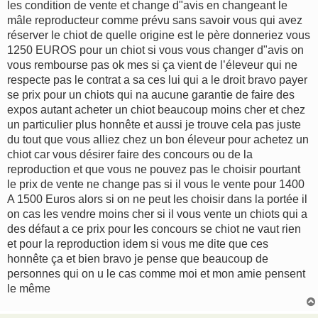
les condition de vente et change d"avis en changeant le
a
g
mâle reproducteur comme prévu sans savoir vous qui avez
e
réserver le chiot de quelle origine est le père donneriez vous
1250 EUROS pour un chiot si vous vous changer d"avis on
vous rembourse pas ok mes si ça vient de l’éleveur qui ne
respecte pas le contrat a sa ces lui qui a le droit bravo payer
se prix pour un chiots qui na aucune garantie de faire des
expos autant acheter un chiot beaucoup moins cher et chez
un particulier plus honnête et aussi je trouve cela pas juste
du tout que vous alliez chez un bon éleveur pour achetez un
chiot car vous désirer faire des concours ou de la
reproduction et que vous ne pouvez pas le choisir pourtant
le prix de vente ne change pas si il vous le vente pour 1400
A 1500 Euros alors si on ne peut les choisir dans la portée il
on cas les vendre moins cher si il vous vente un chiots qui a
des défaut a ce prix pour les concours se chiot ne vaut rien
et pour la reproduction idem si vous me dite que ces
honnête ça et bien bravo je pense que beaucoup de
personnes qui on u le cas comme moi et mon amie pensent
le même