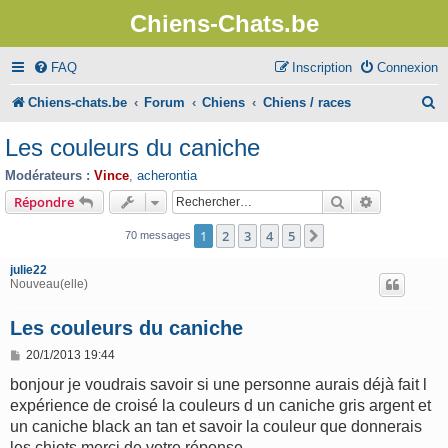
Chiens-Chats.be
FAQ
Inscription
Connexion
R
Chiens-chats.be
Forum
Chiens
Chiens / races
e
Les couleurs du caniche
c
Modérateurs :
Vince
,
acherontia
h
Rechercher
Recherche 
Répondre
e
1
2
3
4
5
Suivant
70 messages
r
julie22
c
Nouveau(elle)
h
Les couleurs du caniche
e
M
20/1/2013 19:44
r
e
s
bonjour je voudrais savoir si une personne aurais déjà fait l
s
expérience de croisé la couleurs d un caniche gris argent et
a
g
un caniche black an tan et savoir la couleur que donnerais
e
les chiots merci de votre réponse