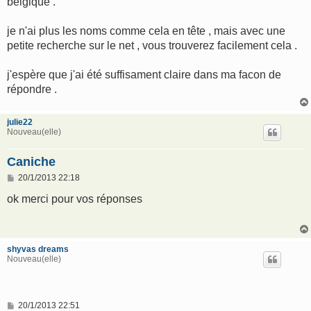
belgique .
je n'ai plus les noms comme cela en tête , mais avec une
petite recherche sur le net , vous trouverez facilement cela .
j'espère que j'ai été suffisament claire dans ma facon de
répondre .
julie22
Nouveau(elle)
Caniche
M
20/1/2013 22:18
e
s
ok merci pour vos réponses
s
a
g
e
shyvas dreams
Nouveau(elle)
M
20/1/2013 22:51