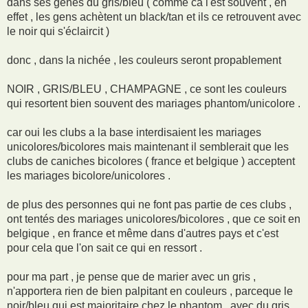
dans ses gènes du gris/bleu ( comme ca l'est souvent , en
effet , les gens achètent un black/tan et ils ce retrouvent avec
le noir qui s'éclaircit )
donc , dans la nichée , les couleurs seront propablement
NOIR , GRIS/BLEU , CHAMPAGNE , ce sont les couleurs
qui resortent bien souvent des mariages phantom/unicolore .
car oui les clubs a la base interdisaient les mariages
unicolores/bicolores mais maintenant il semblerait que les
clubs de caniches bicolores ( france et belgique ) acceptent
les mariages bicolore/unicolores .
de plus des personnes qui ne font pas partie de ces clubs ,
ont tentés des mariages unicolores/bicolores , que ce soit en
belgique , en france et même dans d'autres pays et c'est
pour cela que l'on sait ce qui en ressort .
pour ma part , je pense que de marier avec un gris ,
n'apportera rien de bien palpitant en couleurs , parceque le
noir/bleu qui est majoritaire chez le phantom , avec du gris ,