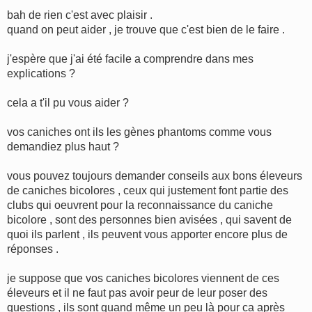
e
s
bah de rien c'est avec plaisir .
s
quand on peut aider , je trouve que c'est bien de le faire .
a
g
e
j'espère que j'ai été facile a comprendre dans mes
explications ?
cela a t'il pu vous aider ?
vos caniches ont ils les gènes phantoms comme vous
demandiez plus haut ?
vous pouvez toujours demander conseils aux bons éleveurs
de caniches bicolores , ceux qui justement font partie des
clubs qui oeuvrent pour la reconnaissance du caniche
bicolore , sont des personnes bien avisées , qui savent de
quoi ils parlent , ils peuvent vous apporter encore plus de
réponses .
je suppose que vos caniches bicolores viennent de ces
éleveurs et il ne faut pas avoir peur de leur poser des
questions , ils sont quand même un peu là pour ca après