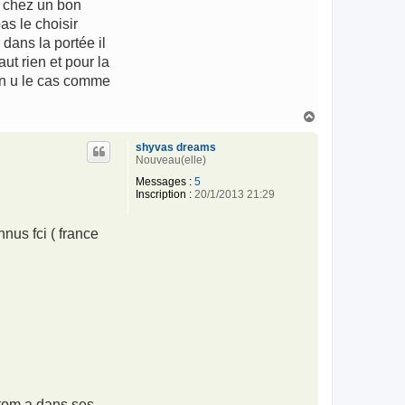
z chez un bon
as le choisir
 dans la portée il
ut rien et pour la
on u le cas comme
H
a
u
shyvas dreams
t
Nouveau(elle)
Messages :
5
Inscription :
20/1/2013 21:29
nus fci ( france
ntom a dans ses