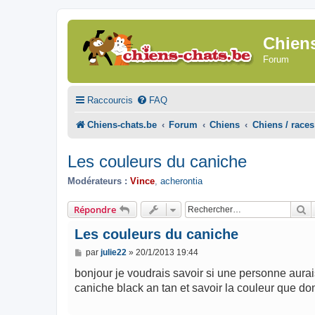
Chien
Forum
Raccourcis
FAQ
Chiens-chats.be
Forum
Chiens
Chiens / races
Les couleurs du caniche
Modérateurs :
Vince
,
acherontia
R
Répondre
Les couleurs du caniche
M
par
julie22
»
20/1/2013 19:44
e
s
bonjour je voudrais savoir si une personne aurais
s
caniche black an tan et savoir la couleur que do
a
g
e