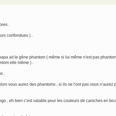
ores .
urs confondues ) .
e papa ait le gène phantom ( même si lui même n'est pas phanto
antom elle même ) .
s .
ors vous aurez des phantoms , si ils ne l'ont pas vous n'aurez 
ango , eh bien c'est valable pour les couleurs de caniches en bic