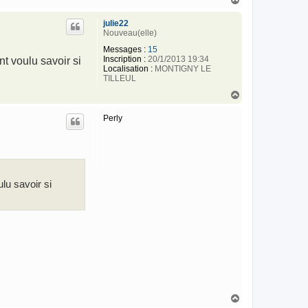
a
u
julie22
t
Nouveau(elle)
Messages :
15
Inscription :
20/1/2013 19:34
nt voulu savoir si
Localisation :
MONTIGNY LE
TILLEUL
H
a
u
Perly
t
ulu savoir si
H
a