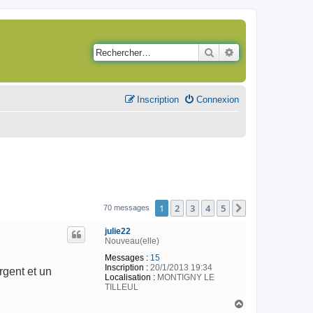
Rechercher
Recherche avancé
Inscription
Connexion
1
2
3
4
5
Suivant
70 messages
julie22
Nouveau(elle)
Messages :
15
Inscription :
20/1/2013 19:34
rgent et un
Localisation :
MONTIGNY LE
TILLEUL
H
a