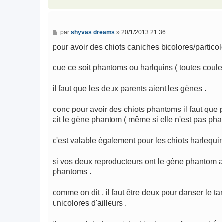
e
M
par
shyvas dreams
»
20/1/2013 21:36
e
s
pour avoir des chiots caniches bicolores/particol
s
a
g
que ce soit phantoms ou harlquins ( toutes coule
e
il faut que les deux parents aient les gènes .
donc pour avoir des chiots phantoms il faut qu
ait le gène phantom ( même si elle n'est pas ph
c'est valable également pour les chiots harlequin
si vos deux reproducteurs ont le gène phantom al
phantoms .
comme on dit , il faut être deux pour danser le t
unicolores d'ailleurs .