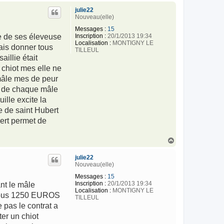
u
julie22
t
Nouveau(elle)
Messages :
15
Inscription :
20/1/2013 19:34
ne de ses éleveuse
Localisation :
MONTIGNY LE
ais donner tous
TILLEUL
illie était
e chiot mes elle ne
 mâle mes de peur
 3 de chaque mâle
ille excite la
e de saint Hubert
bert permet de
H
a
u
julie22
t
Nouveau(elle)
Messages :
15
Inscription :
20/1/2013 19:34
nt le mâle
Localisation :
MONTIGNY LE
z vous 1250 EUROS
TILLEUL
 pas le contrat a
ter un chiot