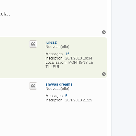
ela .
H
a
u
julie22
t
Nouveau(elle)
Messages :
15
Inscription :
20/1/2013 19:34
Localisation :
MONTIGNY LE
TILLEUL
H
a
u
shyvas dreams
t
Nouveau(elle)
Messages :
5
Inscription :
20/1/2013 21:29