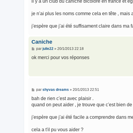
il y a un club du caniche bicolore en france et é
je n'ai plus les noms comme cela en tête , mais a
j'espère que j'ai été suffisament claire dans ma 
Caniche
M
par
julie22
»
20/1/2013 22:18
e
s
ok merci pour vos réponses
s
a
g
e
M
par
shyvas dreams
»
20/1/2013 22:51
e
s
bah de rien c'est avec plaisir .
s
quand on peut aider , je trouve que c'est bien de l
a
g
e
j'espère que j'ai été facile a comprendre dans m
cela a t'il pu vous aider ?