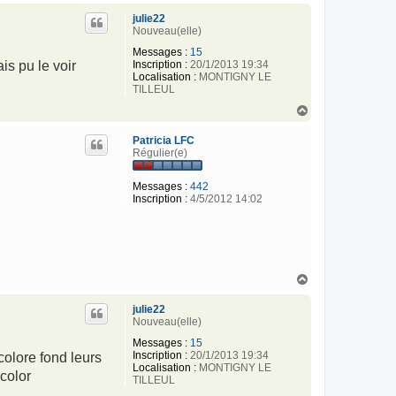
u
julie22
t
Nouveau(elle)
Messages :
15
Inscription :
20/1/2013 19:34
is pu le voir
Localisation :
MONTIGNY LE
TILLEUL
H
a
u
Patricia LFC
t
Régulier(e)
Messages :
442
Inscription :
4/5/2012 14:02
H
a
u
julie22
t
Nouveau(elle)
Messages :
15
Inscription :
20/1/2013 19:34
colore fond leurs
Localisation :
MONTIGNY LE
color
TILLEUL