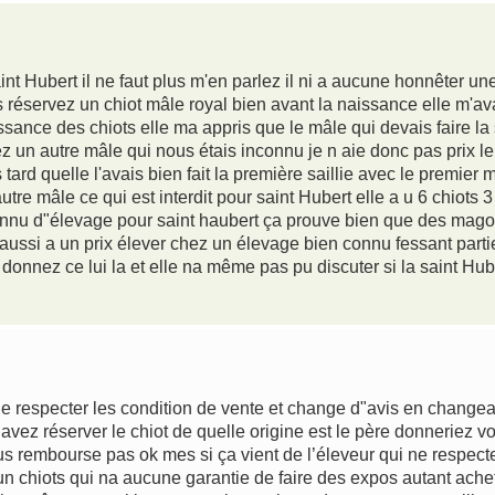
aint Hubert il ne faut plus m'en parlez il ni a aucune honnêter u
 réservez un chiot mâle royal bien avant la naissance elle m'av
sance des chiots elle ma appris que le mâle qui devais faire la sa
hez un autre mâle qui nous étais inconnu je n aie donc pas prix l
ard quelle l'avais bien fait la première saillie avec le premier
autre mâle ce qui est interdit pour saint Hubert elle a u 6 chiots
connu d"élevage pour saint haubert ça prouve bien que des magou
aussi a un prix élever chez un élevage bien connu fessant parti
 donnez ce lui la et elle na même pas pu discuter si la saint Hu
de respecter les condition de vente et change d"avis en changea
avez réserver le chiot de quelle origine est le père donnerie
s rembourse pas ok mes si ça vient de l’éleveur qui ne respecte
r un chiots qui na aucune garantie de faire des expos autant ache