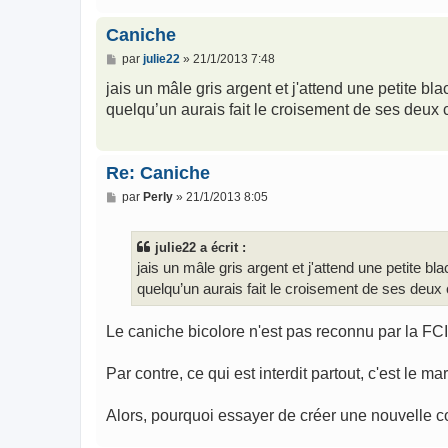
Caniche
M
par
julie22
»
21/1/2013 7:48
e
s
jais un mâle gris argent et j'attend une petite bl
s
quelqu’un aurais fait le croisement de ses deux
a
g
e
Re: Caniche
M
par
Perly
»
21/1/2013 8:05
e
s
s
julie22 a écrit :
a
g
jais un mâle gris argent et j'attend une petite bl
e
quelqu’un aurais fait le croisement de ses deux
Le caniche bicolore n'est pas reconnu par la FC
Par contre, ce qui est interdit partout, c'est le ma
Alors, pourquoi essayer de créer une nouvelle 