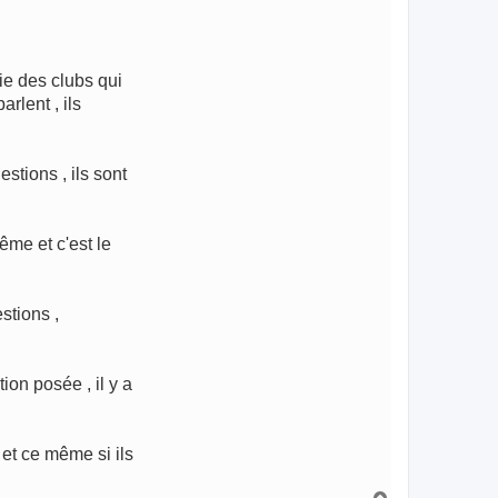
ie des clubs qui
rlent , ils
stions , ils sont
ême et c'est le
stions ,
on posée , il y a
 et ce même si ils
H