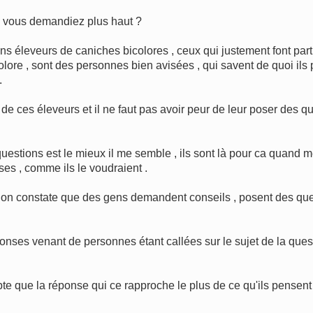
 vous demandiez plus haut ?
 éleveurs de caniches bicolores , ceux qui justement font part
re , sont des personnes bien avisées , qui savent de quoi ils pa
.
 ces éleveurs et il ne faut pas avoir peur de leur poser des que
questions est le mieux il me semble , ils sont là pour ca quand m
ses , comme ils le voudraient .
 , on constate que des gens demandent conseils , posent des que
ses venant de personnes étant callées sur le sujet de la questi
mpte que la réponse qui ce rapproche le plus de ce qu'ils pensent