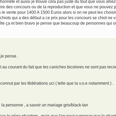
honnête et aussi je trouve cela pas juste du tout que vous allie
aire des concours ou de la reproduction et que vous ne pouvez p
s le vente pour 1400 A 1500 Euros alors si on ne peut les choisir
chiots qui a des défaut a ce prix pour les concours se chiot ne va
ête ça et bien bravo je pense que beaucoup de personnes qui 
 je pense .
 au courant du fait que les caniches bicolores ne sont pas recon
connut par les fédérations uci ( telle que la v.o.e notamment ) .
 la personne , a savoir un mariage gris/black-tan
'a pas le gène phantom , mais que l'on peut supposer que le pha