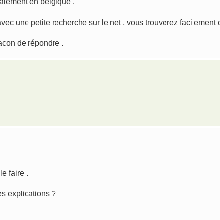
galement en belgique .
vec une petite recherche sur le net , vous trouverez facilement c
facon de répondre .
e faire .
es explications ?