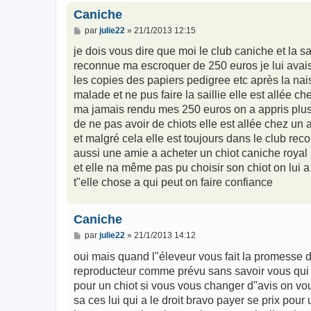
Caniche
M
par
julie22
»
21/1/2013 12:15
e
s
je dois vous dire que moi le club caniche et la s
s
reconnue ma escroquer de 250 euros je lui avais
a
g
les copies des papiers pedigree etc après la nais
e
malade et ne pus faire la saillie elle est allée c
ma jamais rendu mes 250 euros on a appris plus t
de ne pas avoir de chiots elle est allée chez un 
et malgré cela elle est toujours dans le club re
aussi une amie a acheter un chiot caniche royal 
et elle na même pas pu choisir son chiot on lui a
t"elle chose a qui peut on faire confiance
Caniche
M
par
julie22
»
21/1/2013 14:12
e
s
oui mais quand l"éleveur vous fait la promesse 
s
reproducteur comme prévu sans savoir vous qui 
a
g
pour un chiot si vous vous changer d"avis on vou
e
sa ces lui qui a le droit bravo payer se prix pou