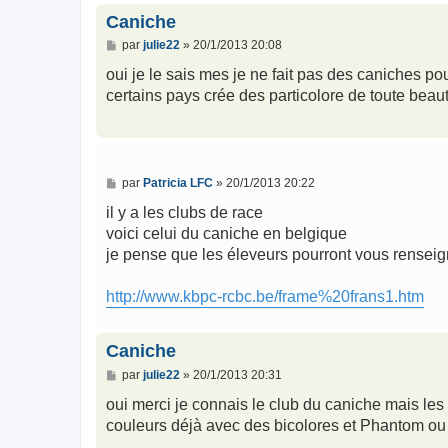
Caniche
M
par
julie22
»
20/1/2013 20:08
e
s
oui je le sais mes je ne fait pas des caniches p
s
certains pays crée des particolore de toute beau
a
g
e
M
par
Patricia LFC
»
20/1/2013 20:22
e
s
il y a les clubs de race
s
voici celui du caniche en belgique
a
g
je pense que les éleveurs pourront vous renseig
e
http://www.kbpc-rcbc.be/frame%20frans1.htm
Caniche
M
par
julie22
»
20/1/2013 20:31
e
s
oui merci je connais le club du caniche mais les
s
couleurs déjà avec des bicolores et Phantom ou 
a
g