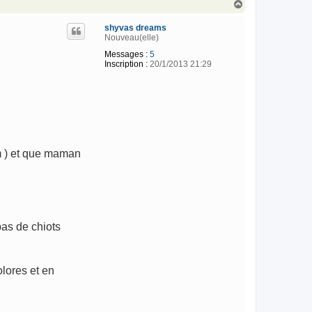
H
a
u
shyvas dreams
t
Nouveau(elle)
Messages :
5
Inscription :
20/1/2013 21:29
m ) et que maman
pas de chiots
olores et en