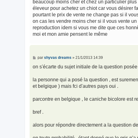
beaucoup moins cher et chez un particulier plus 
éleveur pour achetez un chiot car vous désirer f
pourtant le prix de vente ne change pas si il vou
on cas les vendre moins cher si il vous vente un 
reproduction idem si vous me dite que ces honn
moi et mon amie pensent le même
M
par
shyvas dreams
»
21/1/2013 14:39
e
s
on s'écarte du sujet initiale de la question posée
s
a
g
la personne qui a posé la question , est surement
e
et belgique ) mais fci d'autres pays oui .
parcontre en belgique , le caniche bicolore est re
bref .
alors pour répondre directement a la question de
en toute probabilité , étant donné que le gris n