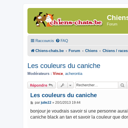
Chien
Forum
Raccourcis
FAQ
Chiens-chats.be
Forum
Chiens
Chiens / races
Les couleurs du caniche
Modérateurs :
Vince
,
acherontia
R
Répondre
Les couleurs du caniche
M
par
julie22
»
20/1/2013 19:44
e
s
bonjour je voudrais savoir si une personne aurais
s
caniche black an tan et savoir la couleur que do
a
g
e