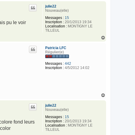
u
julie22
t
Nouveau(elle)
Messages :
15
Inscription :
20/1/2013 19:34
is pu le voir
Localisation :
MONTIGNY LE
TILLEUL
H
a
u
Patricia LFC
t
Régulier(e)
Messages :
442
Inscription :
4/5/2012 14:02
H
a
u
julie22
t
Nouveau(elle)
Messages :
15
Inscription :
20/1/2013 19:34
colore fond leurs
Localisation :
MONTIGNY LE
color
TILLEUL