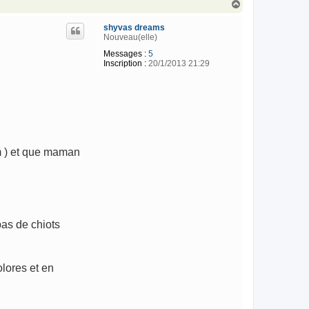
H
a
u
shyvas dreams
t
Nouveau(elle)
Messages :
5
Inscription :
20/1/2013 21:29
m ) et que maman
pas de chiots
olores et en