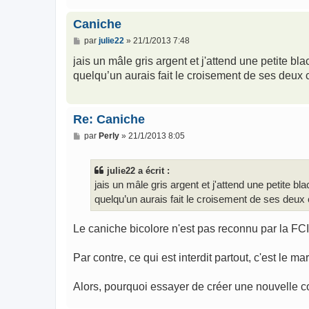
Caniche
M
par
julie22
»
21/1/2013 7:48
e
s
jais un mâle gris argent et j'attend une petite bl
s
quelqu’un aurais fait le croisement de ses deux
a
g
e
Re: Caniche
M
par
Perly
»
21/1/2013 8:05
e
s
s
julie22 a écrit :
a
g
jais un mâle gris argent et j'attend une petite bl
e
quelqu’un aurais fait le croisement de ses deux
Le caniche bicolore n'est pas reconnu par la FC
Par contre, ce qui est interdit partout, c'est le ma
Alors, pourquoi essayer de créer une nouvelle 