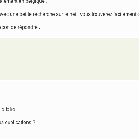
galement en belgique .
vec une petite recherche sur le net , vous trouverez facilement c
facon de répondre .
e faire .
es explications ?