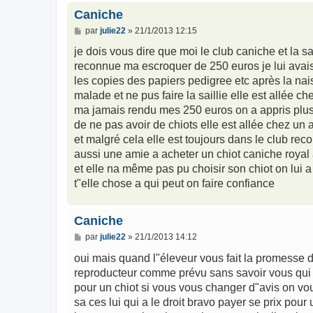
Caniche
M
par
julie22
»
21/1/2013 12:15
e
s
je dois vous dire que moi le club caniche et la s
s
reconnue ma escroquer de 250 euros je lui avais
a
g
les copies des papiers pedigree etc après la nais
e
malade et ne pus faire la saillie elle est allée c
ma jamais rendu mes 250 euros on a appris plus t
de ne pas avoir de chiots elle est allée chez un 
et malgré cela elle est toujours dans le club re
aussi une amie a acheter un chiot caniche royal 
et elle na même pas pu choisir son chiot on lui a
t"elle chose a qui peut on faire confiance
Caniche
M
par
julie22
»
21/1/2013 14:12
e
s
oui mais quand l"éleveur vous fait la promesse 
s
reproducteur comme prévu sans savoir vous qui 
a
g
pour un chiot si vous vous changer d"avis on vou
e
sa ces lui qui a le droit bravo payer se prix pou