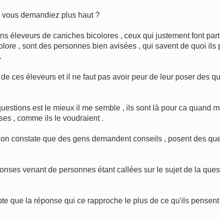
 vous demandiez plus haut ?
 éleveurs de caniches bicolores , ceux qui justement font part
re , sont des personnes bien avisées , qui savent de quoi ils pa
.
 ces éleveurs et il ne faut pas avoir peur de leur poser des que
questions est le mieux il me semble , ils sont là pour ca quand m
ses , comme ils le voudraient .
 , on constate que des gens demandent conseils , posent des que
ses venant de personnes étant callées sur le sujet de la questi
mpte que la réponse qui ce rapproche le plus de ce qu'ils pensent