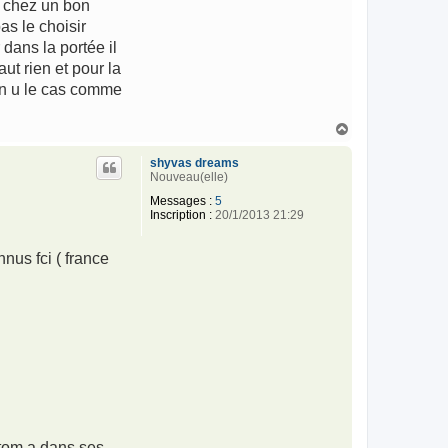
z chez un bon
as le choisir
 dans la portée il
ut rien et pour la
on u le cas comme
H
a
u
shyvas dreams
t
Nouveau(elle)
Messages :
5
Inscription :
20/1/2013 21:29
nus fci ( france
ntom a dans ses