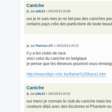
Caniche
M
par
julie22
»
20/1/2013 20:08
e
s
oui je le sais mes je ne fait pas des caniches p
s
certains pays crée des particolore de toute beau
a
g
e
M
par
Patricia LFC
»
20/1/2013 20:22
e
s
il y a les clubs de race
s
voici celui du caniche en belgique
a
g
je pense que les éleveurs pourront vous renseig
e
http://www.kbpc-rcbc.be/frame%20frans1.htm
Caniche
M
par
julie22
»
20/1/2013 20:31
e
s
oui merci je connais le club du caniche mais les
s
couleurs déjà avec des bicolores et Phantom ou 
a
g