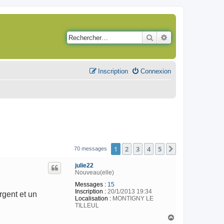
Rechercher
Recherche avancé
Inscription
Connexion
1
2
3
4
5
Suivant
70 messages
julie22
Nouveau(elle)
Messages :
15
Inscription :
20/1/2013 19:34
rgent et un
Localisation :
MONTIGNY LE
TILLEUL
H
a