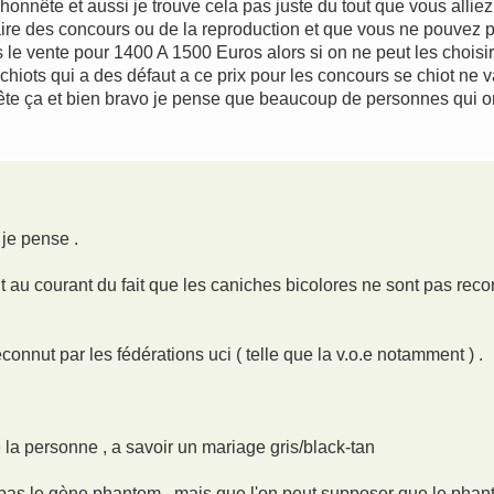
honnête et aussi je trouve cela pas juste du tout que vous allie
aire des concours ou de la reproduction et que vous ne pouvez p
s le vente pour 1400 A 1500 Euros alors si on ne peut les choisir
chiots qui a des défaut a ce prix pour les concours se chiot ne va
ête ça et bien bravo je pense que beaucoup de personnes qui 
 je pense .
 au courant du fait que les caniches bicolores ne sont pas recon
connut par les fédérations uci ( telle que la v.o.e notamment ) .
 la personne , a savoir un mariage gris/black-tan
'a pas le gène phantom , mais que l'on peut supposer que le pha