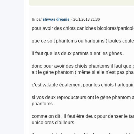
e
M
par
shyvas dreams
»
20/1/2013 21:36
e
s
pour avoir des chiots caniches bicolores/particol
s
a
g
que ce soit phantoms ou harlquins ( toutes coule
e
il faut que les deux parents aient les gènes .
donc pour avoir des chiots phantoms il faut qu
ait le gène phantom ( même si elle n'est pas ph
c'est valable également pour les chiots harlequin
si vos deux reproducteurs ont le gène phantom al
phantoms .
comme on dit , il faut être deux pour danser le t
unicolores d'ailleurs .