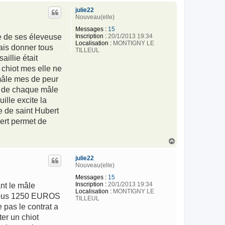
u
julie22
t
Nouveau(elle)
Messages :
15
Inscription :
20/1/2013 19:34
ne de ses éleveuse
Localisation :
MONTIGNY LE
ais donner tous
TILLEUL
illie était
e chiot mes elle ne
 mâle mes de peur
 3 de chaque mâle
ille excite la
e de saint Hubert
bert permet de
H
a
u
julie22
t
Nouveau(elle)
Messages :
15
Inscription :
20/1/2013 19:34
nt le mâle
Localisation :
MONTIGNY LE
z vous 1250 EUROS
TILLEUL
 pas le contrat a
ter un chiot