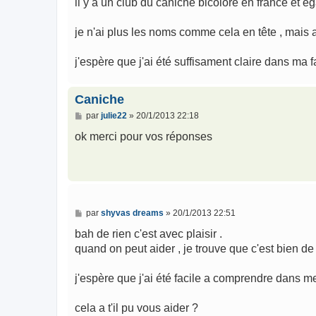
il y a un club du caniche bicolore en france et é
je n'ai plus les noms comme cela en tête , mais a
j'espère que j'ai été suffisament claire dans ma 
Caniche
M
par
julie22
»
20/1/2013 22:18
e
s
ok merci pour vos réponses
s
a
g
e
M
par
shyvas dreams
»
20/1/2013 22:51
e
s
bah de rien c'est avec plaisir .
s
quand on peut aider , je trouve que c'est bien de l
a
g
e
j'espère que j'ai été facile a comprendre dans m
cela a t'il pu vous aider ?