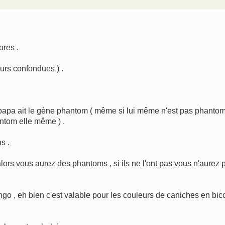
ores .
urs confondues ) .
e papa ait le gène phantom ( même si lui même n'est pas phanto
antom elle même ) .
s .
ors vous aurez des phantoms , si ils ne l'ont pas vous n'aurez 
ango , eh bien c'est valable pour les couleurs de caniches en bic