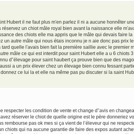
aint Hubert il ne faut plus m'en parlez il ni a aucune honnêter u
 réservez un chiot mâle royal bien avant la naissance elle m'av
sance des chiots elle ma appris que le mâle qui devais faire la sa
hez un autre mâle qui nous étais inconnu je n aie donc pas prix l
ard quelle l'avais bien fait la première saillie avec le premier
autre mâle ce qui est interdit pour saint Hubert elle a u 6 chiots
connu d"élevage pour saint haubert ça prouve bien que des magou
aussi a un prix élever chez un élevage bien connu fessant parti
 donnez ce lui la et elle na même pas pu discuter si la saint Hu
de respecter les condition de vente et change d"avis en changea
avez réserver le chiot de quelle origine est le père donnerie
s rembourse pas ok mes si ça vient de l’éleveur qui ne respecte
r un chiots qui na aucune garantie de faire des expos autant ache