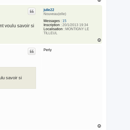
a
u
julie22
t
Nouveau(elle)
Messages :
15
Inscription :
20/1/2013 19:34
nt voulu savoir si
Localisation :
MONTIGNY LE
TILLEUL
H
a
u
Perly
t
ulu savoir si
H
a