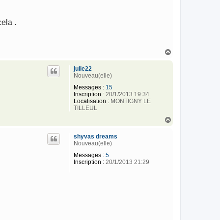
ela .
H
a
u
julie22
t
Nouveau(elle)
Messages :
15
Inscription :
20/1/2013 19:34
Localisation :
MONTIGNY LE
TILLEUL
H
a
u
shyvas dreams
t
Nouveau(elle)
Messages :
5
Inscription :
20/1/2013 21:29