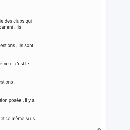
ie des clubs qui
rlent , ils
stions , ils sont
ême et c'est le
stions ,
on posée , il y a
 et ce même si ils
H