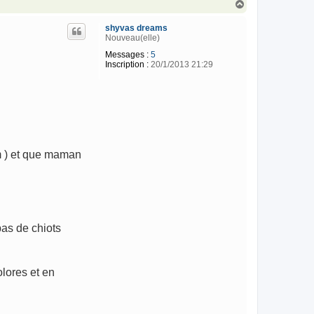
H
a
u
shyvas dreams
t
Nouveau(elle)
Messages :
5
Inscription :
20/1/2013 21:29
m ) et que maman
pas de chiots
olores et en