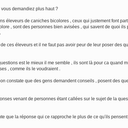
 vous demandiez plus haut ?
 éleveurs de caniches bicolores , ceux qui justement font part
re , sont des personnes bien avisées , qui savent de quoi ils pa
.
 ces éleveurs et il ne faut pas avoir peur de leur poser des que
questions est le mieux il me semble , ils sont là pour ca quand m
ses , comme ils le voudraient .
 , on constate que des gens demandent conseils , posent des que
ses venant de personnes étant callées sur le sujet de la questi
mpte que la réponse qui ce rapproche le plus de ce qu'ils pensent