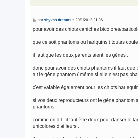
e
M
par
shyvas dreams
»
20/1/2013 21:36
e
s
pour avoir des chiots caniches bicolores/particol
s
a
g
que ce soit phantoms ou harlquins ( toutes coule
e
il faut que les deux parents aient les gènes .
donc pour avoir des chiots phantoms il faut qu
ait le gène phantom ( même si elle n'est pas ph
c'est valable également pour les chiots harlequin
si vos deux reproducteurs ont le gène phantom al
phantoms .
comme on dit , il faut être deux pour danser le t
unicolores d'ailleurs .