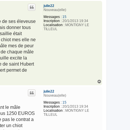
u
julie22
t
Nouveau(elle)
Messages :
15
Inscription :
20/1/2013 19:34
ne de ses éleveuse
Localisation :
MONTIGNY LE
ais donner tous
TILLEUL
illie était
e chiot mes elle ne
 mâle mes de peur
 3 de chaque mâle
ille excite la
e de saint Hubert
bert permet de
H
a
u
julie22
t
Nouveau(elle)
Messages :
15
Inscription :
20/1/2013 19:34
nt le mâle
Localisation :
MONTIGNY LE
z vous 1250 EUROS
TILLEUL
 pas le contrat a
ter un chiot