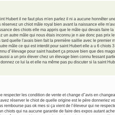
aint Hubert il ne faut plus m'en parlez il ni a aucune honnêter u
 réservez un chiot mâle royal bien avant la naissance elle m'av
sance des chiots elle ma appris que le mâle qui devais faire la sa
hez un autre mâle qui nous étais inconnu je n aie donc pas prix l
ard quelle l'avais bien fait la première saillie avec le premier
autre mâle ce qui est interdit pour saint Hubert elle a u 6 chiots
connu d"élevage pour saint haubert ça prouve bien que des magou
aussi a un prix élever chez un élevage bien connu fessant parti
 donnez ce lui la et elle na même pas pu discuter si la saint Hu
de respecter les condition de vente et change d"avis en changea
avez réserver le chiot de quelle origine est le père donnerie
s rembourse pas ok mes si ça vient de l’éleveur qui ne respecte
r un chiots qui na aucune garantie de faire des expos autant ache