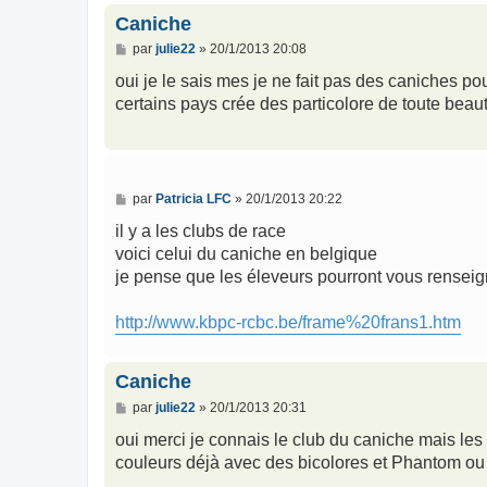
Caniche
M
par
julie22
»
20/1/2013 20:08
e
s
oui je le sais mes je ne fait pas des caniches p
s
certains pays crée des particolore de toute beau
a
g
e
M
par
Patricia LFC
»
20/1/2013 20:22
e
s
il y a les clubs de race
s
voici celui du caniche en belgique
a
g
je pense que les éleveurs pourront vous renseig
e
http://www.kbpc-rcbc.be/frame%20frans1.htm
Caniche
M
par
julie22
»
20/1/2013 20:31
e
s
oui merci je connais le club du caniche mais les
s
couleurs déjà avec des bicolores et Phantom ou 
a
g