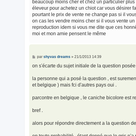
beaucoup moins cher et chez un particulier plus 
éleveur pour achetez un chiot car vous désirer f
pourtant le prix de vente ne change pas si il vou
on cas les vendre moins cher si il vous vente un 
reproduction idem si vous me dite que ces honn
moi et mon amie pensent le même
M
par
shyvas dreams
»
21/1/2013 14:39
e
s
on s'écarte du sujet initiale de la question posée
s
a
g
la personne qui a posé la question , est surement
e
et belgique ) mais fci d'autres pays oui .
parcontre en belgique , le caniche bicolore est re
bref .
alors pour répondre directement a la question de
en toute probabilité , étant donné que le gris n