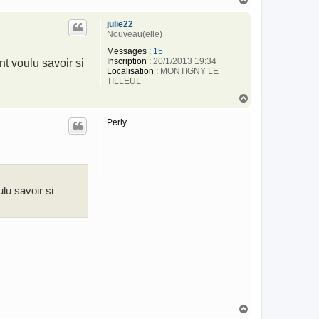
a
u
julie22
t
Nouveau(elle)
Messages :
15
Inscription :
20/1/2013 19:34
nt voulu savoir si
Localisation :
MONTIGNY LE
TILLEUL
H
a
u
Perly
t
ulu savoir si
H
a