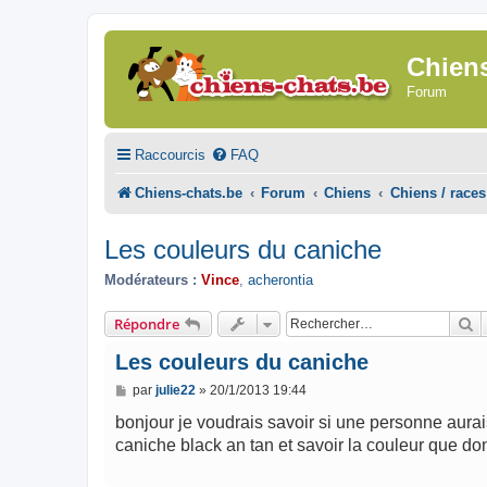
Chien
Forum
Raccourcis
FAQ
Chiens-chats.be
Forum
Chiens
Chiens / races
Les couleurs du caniche
Modérateurs :
Vince
,
acherontia
R
Répondre
Les couleurs du caniche
M
par
julie22
»
20/1/2013 19:44
e
s
bonjour je voudrais savoir si une personne aurais
s
caniche black an tan et savoir la couleur que do
a
g
e