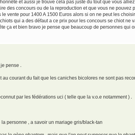
honnête et aussi je trouve cela pas juste du tout que vous allie
aire des concours ou de la reproduction et que vous ne pouvez p
s le vente pour 1400 A 1500 Euros alors si on ne peut les choisir
chiots qui a des défaut a ce prix pour les concours se chiot ne va
ête ça et bien bravo je pense que beaucoup de personnes qui 
 je pense .
 au courant du fait que les caniches bicolores ne sont pas recon
connut par les fédérations uci ( telle que la v.o.e notamment ) .
 la personne , a savoir un mariage gris/black-tan
'a pas le gène phantom , mais que l'on peut supposer que le pha