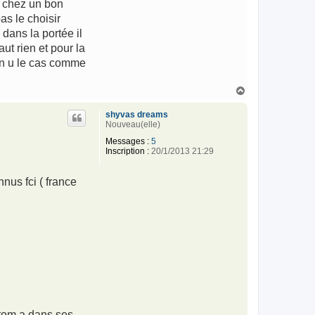
z chez un bon
as le choisir
 dans la portée il
ut rien et pour la
on u le cas comme
H
a
u
shyvas dreams
t
Nouveau(elle)
Messages :
5
Inscription :
20/1/2013 21:29
nus fci ( france
ntom a dans ses