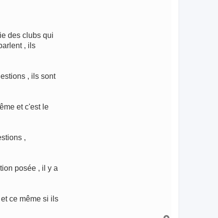
ie des clubs qui
rlent , ils
stions , ils sont
ême et c'est le
stions ,
on posée , il y a
 et ce même si ils
H