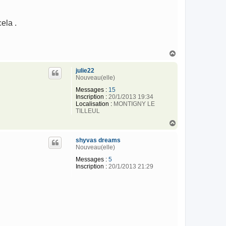
ela .
H
a
u
julie22
t
Nouveau(elle)
Messages :
15
Inscription :
20/1/2013 19:34
Localisation :
MONTIGNY LE
TILLEUL
H
a
u
shyvas dreams
t
Nouveau(elle)
Messages :
5
Inscription :
20/1/2013 21:29