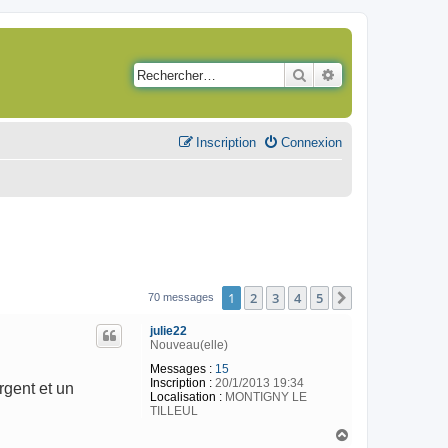
Rechercher
Recherche avancé
Inscription
Connexion
1
2
3
4
5
Suivant
70 messages
julie22
Nouveau(elle)
Messages :
15
Inscription :
20/1/2013 19:34
rgent et un
Localisation :
MONTIGNY LE
TILLEUL
H
a