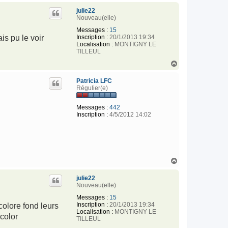
u
julie22
t
Nouveau(elle)
Messages :
15
Inscription :
20/1/2013 19:34
is pu le voir
Localisation :
MONTIGNY LE
TILLEUL
H
a
u
Patricia LFC
t
Régulier(e)
Messages :
442
Inscription :
4/5/2012 14:02
H
a
u
julie22
t
Nouveau(elle)
Messages :
15
Inscription :
20/1/2013 19:34
colore fond leurs
Localisation :
MONTIGNY LE
color
TILLEUL