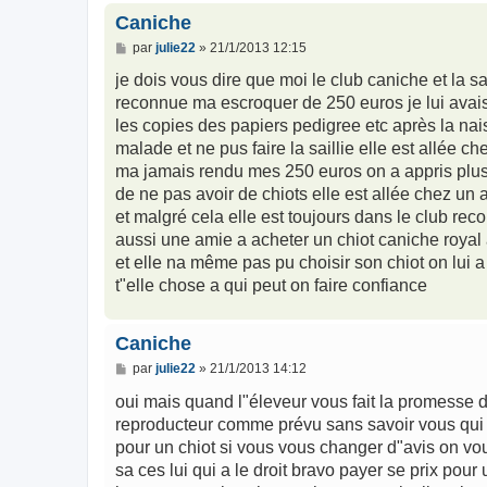
Caniche
M
par
julie22
»
21/1/2013 12:15
e
s
je dois vous dire que moi le club caniche et la s
s
reconnue ma escroquer de 250 euros je lui avais
a
g
les copies des papiers pedigree etc après la nais
e
malade et ne pus faire la saillie elle est allée c
ma jamais rendu mes 250 euros on a appris plus t
de ne pas avoir de chiots elle est allée chez un 
et malgré cela elle est toujours dans le club re
aussi une amie a acheter un chiot caniche royal 
et elle na même pas pu choisir son chiot on lui a
t"elle chose a qui peut on faire confiance
Caniche
M
par
julie22
»
21/1/2013 14:12
e
s
oui mais quand l"éleveur vous fait la promesse 
s
reproducteur comme prévu sans savoir vous qui 
a
g
pour un chiot si vous vous changer d"avis on vou
e
sa ces lui qui a le droit bravo payer se prix pou