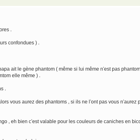
ores .
urs confondues ) .
e papa ait le gène phantom ( même si lui même n'est pas phanto
antom elle même ) .
s .
ors vous aurez des phantoms , si ils ne l'ont pas vous n'aurez 
ango , eh bien c'est valable pour les couleurs de caniches en bic