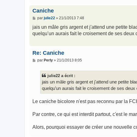
Caniche
M
par
julie22
»
21/1/2013 7:48
e
s
jais un mâle gris argent et j'attend une petite bl
s
quelqu’un aurais fait le croisement de ses deux
a
g
e
Re: Caniche
M
par
Perly
»
21/1/2013 8:05
e
s
s
julie22 a écrit :
a
g
jais un mâle gris argent et j'attend une petite bl
e
quelqu’un aurais fait le croisement de ses deux
Le caniche bicolore n'est pas reconnu par la FC
Par contre, ce qui est interdit partout, c'est le ma
Alors, pourquoi essayer de créer une nouvelle 