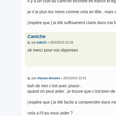
il y a un club du caniche bicolore en france et é
je n'ai plus les noms comme cela en tête , mais a
j'espère que j'ai été suffisament claire dans ma 
Caniche
M
par
julie22
»
20/1/2013 22:18
e
s
ok merci pour vos réponses
s
a
g
e
M
par
shyvas dreams
»
20/1/2013 22:51
e
s
bah de rien c'est avec plaisir .
s
quand on peut aider , je trouve que c'est bien de l
a
g
e
j'espère que j'ai été facile a comprendre dans m
cela a t'il pu vous aider ?