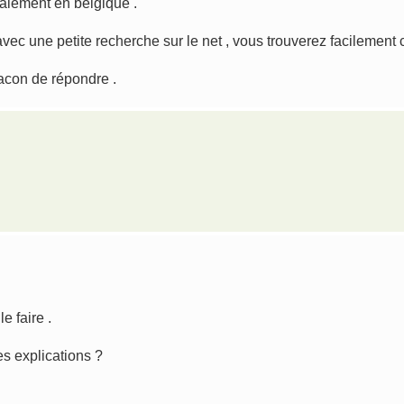
galement en belgique .
vec une petite recherche sur le net , vous trouverez facilement c
facon de répondre .
e faire .
es explications ?