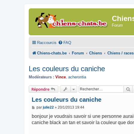
Chien
Forum
Raccourcis
FAQ
Chiens-chats.be
Forum
Chiens
Chiens / races
Les couleurs du caniche
Modérateurs :
Vince
,
acherontia
R
Répondre
Les couleurs du caniche
M
par
julie22
»
20/1/2013 19:44
e
s
bonjour je voudrais savoir si une personne aurais
s
caniche black an tan et savoir la couleur que do
a
g
e