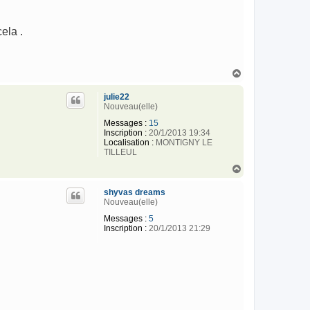
ela .
H
a
u
julie22
t
Nouveau(elle)
Messages :
15
Inscription :
20/1/2013 19:34
Localisation :
MONTIGNY LE
TILLEUL
H
a
u
shyvas dreams
t
Nouveau(elle)
Messages :
5
Inscription :
20/1/2013 21:29