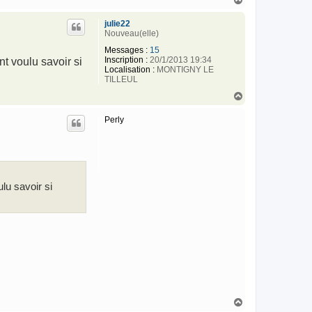
a
u
julie22
t
Nouveau(elle)
Messages :
15
Inscription :
20/1/2013 19:34
nt voulu savoir si
Localisation :
MONTIGNY LE
TILLEUL
H
a
u
Perly
t
ulu savoir si
H
a