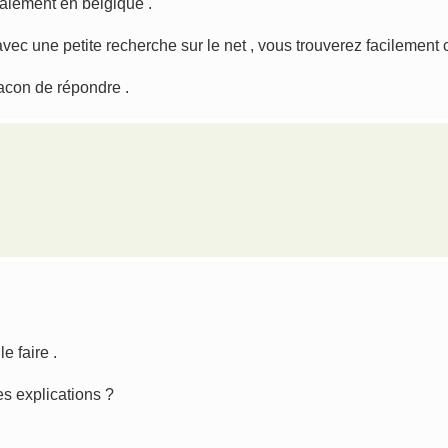
galement en belgique .
vec une petite recherche sur le net , vous trouverez facilement c
facon de répondre .
e faire .
es explications ?