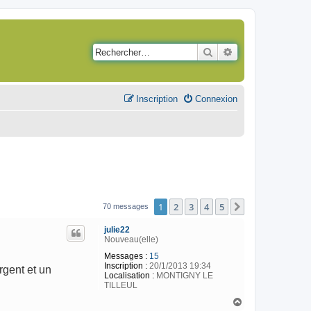
Rechercher
Recherche avancé
Inscription
Connexion
1
2
3
4
5
Suivant
70 messages
julie22
Nouveau(elle)
Messages :
15
Inscription :
20/1/2013 19:34
rgent et un
Localisation :
MONTIGNY LE
TILLEUL
H
a