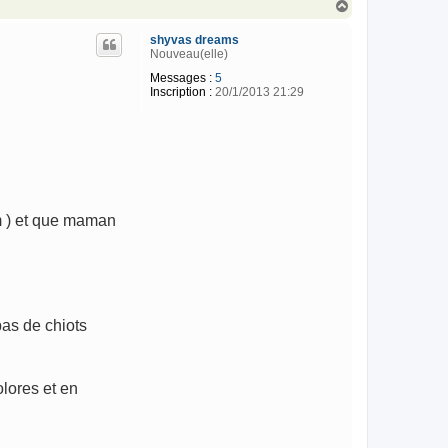
H
a
u
shyvas dreams
t
Nouveau(elle)
Messages :
5
Inscription :
20/1/2013 21:29
m ) et que maman
pas de chiots
olores et en