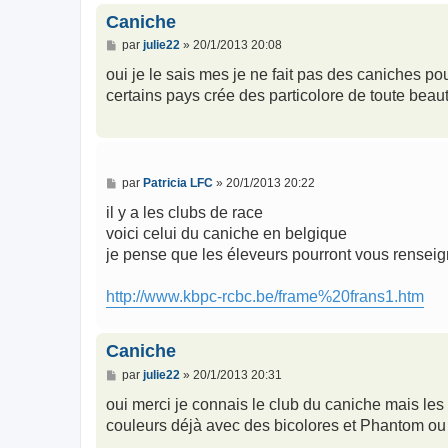
Caniche
M
par
julie22
»
20/1/2013 20:08
e
s
oui je le sais mes je ne fait pas des caniches p
s
certains pays crée des particolore de toute beau
a
g
e
M
par
Patricia LFC
»
20/1/2013 20:22
e
s
il y a les clubs de race
s
voici celui du caniche en belgique
a
g
je pense que les éleveurs pourront vous renseig
e
http://www.kbpc-rcbc.be/frame%20frans1.htm
Caniche
M
par
julie22
»
20/1/2013 20:31
e
s
oui merci je connais le club du caniche mais les
s
couleurs déjà avec des bicolores et Phantom ou 
a
g