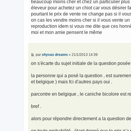
beaucoup moins cher et chez un particulier plus 
éleveur pour achetez un chiot car vous désirer f
pourtant le prix de vente ne change pas si il vou
on cas les vendre moins cher si il vous vente un 
reproduction idem si vous me dite que ces honn
moi et mon amie pensent le même
M
par
shyvas dreams
»
21/1/2013 14:39
e
s
on s'écarte du sujet initiale de la question posée
s
a
g
la personne qui a posé la question , est surement
e
et belgique ) mais fci d'autres pays oui .
parcontre en belgique , le caniche bicolore est re
bref .
alors pour répondre directement a la question de
en toute probabilité , étant donné que le gris n