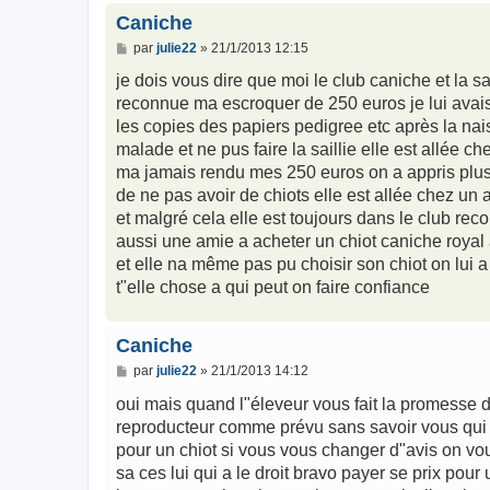
Caniche
M
par
julie22
»
21/1/2013 12:15
e
s
je dois vous dire que moi le club caniche et la s
s
reconnue ma escroquer de 250 euros je lui avais
a
g
les copies des papiers pedigree etc après la nais
e
malade et ne pus faire la saillie elle est allée c
ma jamais rendu mes 250 euros on a appris plus t
de ne pas avoir de chiots elle est allée chez un 
et malgré cela elle est toujours dans le club re
aussi une amie a acheter un chiot caniche royal 
et elle na même pas pu choisir son chiot on lui a
t"elle chose a qui peut on faire confiance
Caniche
M
par
julie22
»
21/1/2013 14:12
e
s
oui mais quand l"éleveur vous fait la promesse 
s
reproducteur comme prévu sans savoir vous qui 
a
g
pour un chiot si vous vous changer d"avis on vou
e
sa ces lui qui a le droit bravo payer se prix pou