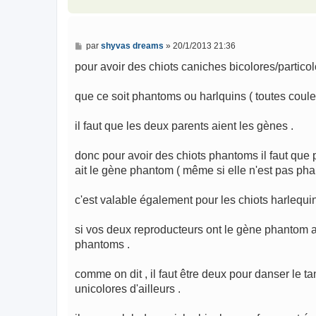
e
M
par
shyvas dreams
»
20/1/2013 21:36
e
s
pour avoir des chiots caniches bicolores/particol
s
a
g
que ce soit phantoms ou harlquins ( toutes coule
e
il faut que les deux parents aient les gènes .
donc pour avoir des chiots phantoms il faut qu
ait le gène phantom ( même si elle n'est pas ph
c'est valable également pour les chiots harlequin
si vos deux reproducteurs ont le gène phantom al
phantoms .
comme on dit , il faut être deux pour danser le t
unicolores d'ailleurs .