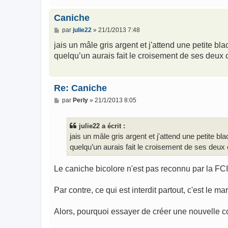
Caniche
M
par
julie22
»
21/1/2013 7:48
e
s
jais un mâle gris argent et j'attend une petite bl
s
quelqu’un aurais fait le croisement de ses deux
a
g
e
Re: Caniche
M
par
Perly
»
21/1/2013 8:05
e
s
s
julie22 a écrit :
a
g
jais un mâle gris argent et j'attend une petite bl
e
quelqu’un aurais fait le croisement de ses deux
Le caniche bicolore n'est pas reconnu par la FC
Par contre, ce qui est interdit partout, c'est le ma
Alors, pourquoi essayer de créer une nouvelle 