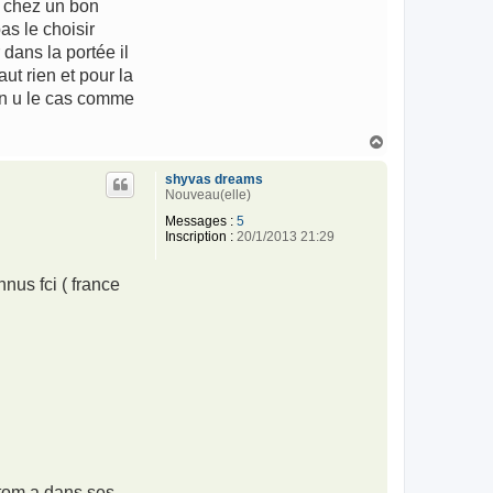
z chez un bon
as le choisir
 dans la portée il
ut rien et pour la
on u le cas comme
H
a
u
shyvas dreams
t
Nouveau(elle)
Messages :
5
Inscription :
20/1/2013 21:29
nus fci ( france
ntom a dans ses