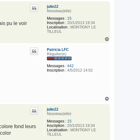
u
julie22
t
Nouveau(elle)
Messages :
15
Inscription :
20/1/2013 19:34
is pu le voir
Localisation :
MONTIGNY LE
TILLEUL
H
a
u
Patricia LFC
t
Régulier(e)
Messages :
442
Inscription :
4/5/2012 14:02
H
a
u
julie22
t
Nouveau(elle)
Messages :
15
Inscription :
20/1/2013 19:34
colore fond leurs
Localisation :
MONTIGNY LE
color
TILLEUL