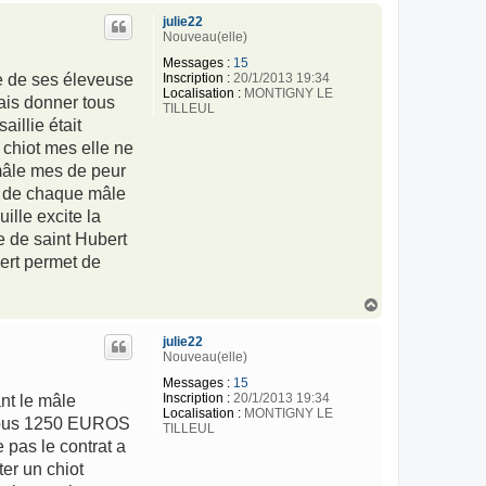
u
julie22
t
Nouveau(elle)
Messages :
15
Inscription :
20/1/2013 19:34
ne de ses éleveuse
Localisation :
MONTIGNY LE
ais donner tous
TILLEUL
illie était
e chiot mes elle ne
 mâle mes de peur
 3 de chaque mâle
ille excite la
e de saint Hubert
bert permet de
H
a
u
julie22
t
Nouveau(elle)
Messages :
15
Inscription :
20/1/2013 19:34
nt le mâle
Localisation :
MONTIGNY LE
z vous 1250 EUROS
TILLEUL
 pas le contrat a
ter un chiot