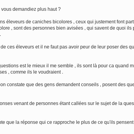
 vous demandiez plus haut ?
 éleveurs de caniches bicolores , ceux qui justement font part
re , sont des personnes bien avisées , qui savent de quoi ils pa
.
 ces éleveurs et il ne faut pas avoir peur de leur poser des que
questions est le mieux il me semble , ils sont là pour ca quand m
ses , comme ils le voudraient .
 , on constate que des gens demandent conseils , posent des que
ses venant de personnes étant callées sur le sujet de la questi
mpte que la réponse qui ce rapproche le plus de ce qu'ils pensent