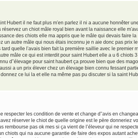
aint Hubert il ne faut plus m'en parlez il ni a aucune honnêter u
 réservez un chiot mâle royal bien avant la naissance elle m'av
sance des chiots elle ma appris que le mâle qui devais faire la sa
hez un autre mâle qui nous étais inconnu je n aie donc pas prix l
ard quelle l'avais bien fait la première saillie avec le premier
autre mâle ce qui est interdit pour saint Hubert elle a u 6 chiots
connu d"élevage pour saint haubert ça prouve bien que des magou
aussi a un prix élever chez un élevage bien connu fessant parti
 donnez ce lui la et elle na même pas pu discuter si la saint Hu
de respecter les condition de vente et change d"avis en changea
avez réserver le chiot de quelle origine est le père donnerie
s rembourse pas ok mes si ça vient de l’éleveur qui ne respecte
r un chiots qui na aucune garantie de faire des expos autant ache