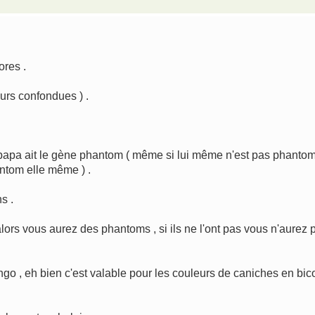
ores .
urs confondues ) .
e papa ait le gène phantom ( même si lui même n'est pas phanto
antom elle même ) .
s .
ors vous aurez des phantoms , si ils ne l'ont pas vous n'aurez 
ango , eh bien c'est valable pour les couleurs de caniches en bic