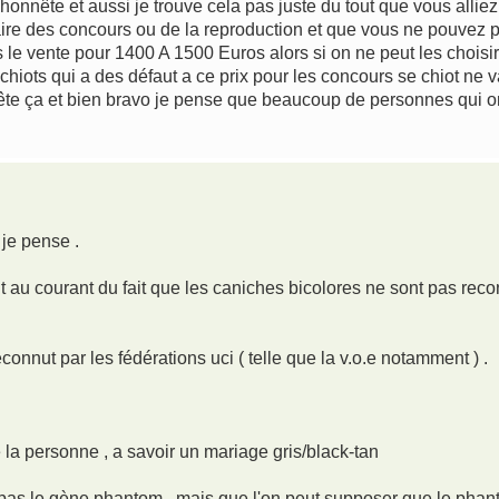
honnête et aussi je trouve cela pas juste du tout que vous allie
aire des concours ou de la reproduction et que vous ne pouvez p
s le vente pour 1400 A 1500 Euros alors si on ne peut les choisir
chiots qui a des défaut a ce prix pour les concours se chiot ne va
ête ça et bien bravo je pense que beaucoup de personnes qui 
 je pense .
 au courant du fait que les caniches bicolores ne sont pas recon
connut par les fédérations uci ( telle que la v.o.e notamment ) .
 la personne , a savoir un mariage gris/black-tan
'a pas le gène phantom , mais que l'on peut supposer que le pha