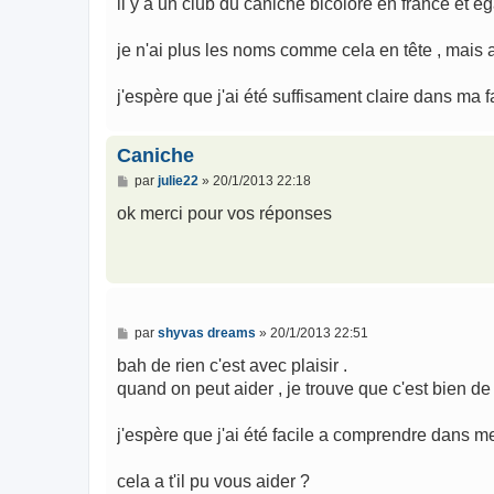
il y a un club du caniche bicolore en france et é
je n'ai plus les noms comme cela en tête , mais a
j'espère que j'ai été suffisament claire dans ma 
Caniche
M
par
julie22
»
20/1/2013 22:18
e
s
ok merci pour vos réponses
s
a
g
e
M
par
shyvas dreams
»
20/1/2013 22:51
e
s
bah de rien c'est avec plaisir .
s
quand on peut aider , je trouve que c'est bien de l
a
g
e
j'espère que j'ai été facile a comprendre dans m
cela a t'il pu vous aider ?