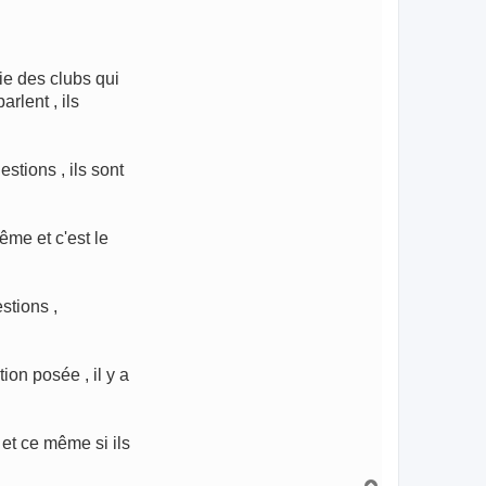
ie des clubs qui
rlent , ils
stions , ils sont
ême et c'est le
stions ,
on posée , il y a
 et ce même si ils
H