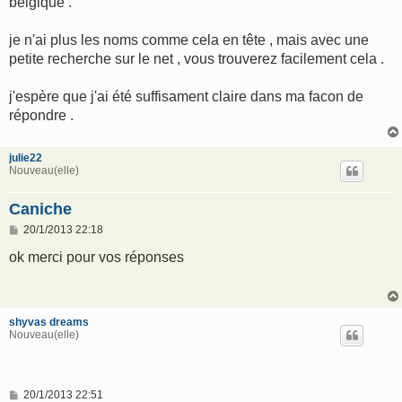
belgique .
je n'ai plus les noms comme cela en tête , mais avec une
petite recherche sur le net , vous trouverez facilement cela .
j'espère que j'ai été suffisament claire dans ma facon de
répondre .
julie22
Nouveau(elle)
Caniche
M
20/1/2013 22:18
e
s
ok merci pour vos réponses
s
a
g
e
shyvas dreams
Nouveau(elle)
M
20/1/2013 22:51