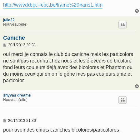
http://www.kbpc-rcbc.be/frame%20frans1.htm
julie22
Nouveau(elle)
Caniche
M
20/1/2013 20:31
e
s
oui merci je connais le club du caniche mais les particolors
s
ne sont pas reconnu chez nous et les éleveurs de bicolore
a
g
fond leurs couleurs déjà avec des bicolores et Phantom ou
e
du moins ceux qui en on le gène mes pas couleurs unie et
particolor
shyvas dreams
Nouveau(elle)
M
20/1/2013 21:36
e
s
pour avoir des chiots caniches bicolores/particolores .
s
a