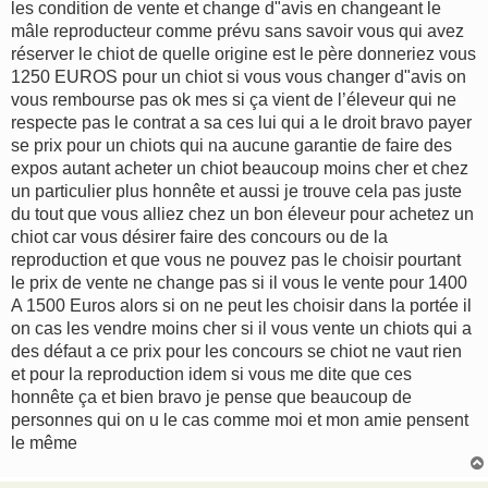
les condition de vente et change d"avis en changeant le
a
g
mâle reproducteur comme prévu sans savoir vous qui avez
e
réserver le chiot de quelle origine est le père donneriez vous
1250 EUROS pour un chiot si vous vous changer d"avis on
vous rembourse pas ok mes si ça vient de l’éleveur qui ne
respecte pas le contrat a sa ces lui qui a le droit bravo payer
se prix pour un chiots qui na aucune garantie de faire des
expos autant acheter un chiot beaucoup moins cher et chez
un particulier plus honnête et aussi je trouve cela pas juste
du tout que vous alliez chez un bon éleveur pour achetez un
chiot car vous désirer faire des concours ou de la
reproduction et que vous ne pouvez pas le choisir pourtant
le prix de vente ne change pas si il vous le vente pour 1400
A 1500 Euros alors si on ne peut les choisir dans la portée il
on cas les vendre moins cher si il vous vente un chiots qui a
des défaut a ce prix pour les concours se chiot ne vaut rien
et pour la reproduction idem si vous me dite que ces
honnête ça et bien bravo je pense que beaucoup de
personnes qui on u le cas comme moi et mon amie pensent
le même