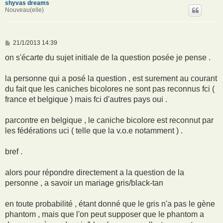
shyvas dreams
Nouveau(elle)
M
21/1/2013 14:39
e
s
on s'écarte du sujet initiale de la question posée je pense .
s
a
g
la personne qui a posé la question , est surement au courant
e
du fait que les caniches bicolores ne sont pas reconnus fci (
france et belgique ) mais fci d'autres pays oui .
parcontre en belgique , le caniche bicolore est reconnut par
les fédérations uci ( telle que la v.o.e notamment ) .
bref .
alors pour répondre directement a la question de la
personne , a savoir un mariage gris/black-tan
en toute probabilité , étant donné que le gris n'a pas le gène
phantom , mais que l'on peut supposer que le phantom a