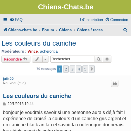
Chiens-Chats.be
FAQ
Inscription
Connexion
R
Chiens-chats.be
Forum
Chiens
Chiens / races
e
Les couleurs du caniche
c
Modérateurs :
Vince
,
acherontia
h
Rechercher
Recherche 
Répondre
e
1
2
3
4
5
Suivant
70 messages
r
julie22
c
Nouveau(elle)
h
Les couleurs du caniche
e
M
20/1/2013 19:44
r
e
s
bonjour je voudrais savoir si une personne aurais déjà fait l
s
expérience de croisé la couleurs d un caniche gris argent et
a
g
un caniche black an tan et savoir la couleur que donnerais
e
les chiots merci de votre réponse