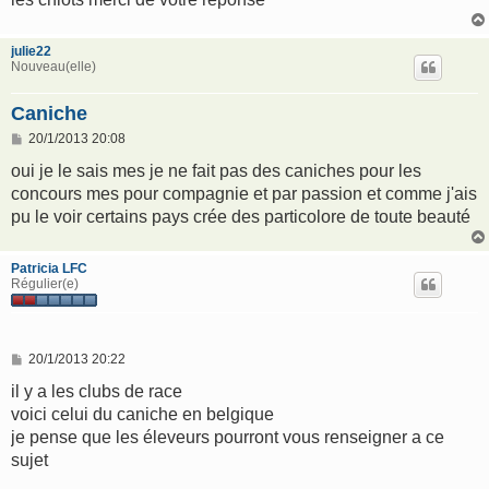
julie22
Nouveau(elle)
Caniche
M
20/1/2013 20:08
e
s
oui je le sais mes je ne fait pas des caniches pour les
s
concours mes pour compagnie et par passion et comme j'ais
a
g
pu le voir certains pays crée des particolore de toute beauté
e
Patricia LFC
Régulier(e)
M
20/1/2013 20:22
e
s
il y a les clubs de race
s
voici celui du caniche en belgique
a
g
je pense que les éleveurs pourront vous renseigner a ce
e
sujet