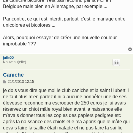
Le caniche bicolore n'est pas reconnu par la FCI en
Belgique mais bien en Allemagne, par exemple ...
Par contre, ce qui est interdit partout, c'est le mariage entre
unicolores et bicolores ...
Alors, pourquoi essayer de créer une nouvelle couleur
improbable ???
julie22
Nouveau(elle)
Caniche
M
21/1/2013 12:15
e
s
je dois vous dire que moi le club caniche et la saint Hubert il
s
ne faut plus m'en parlez il ni a aucune honnêter une de ses
a
g
éleveuse reconnue ma escroquer de 250 euros je lui avais
e
réservez un chiot mâle royal bien avant la naissance elle
m'avais donner tous les copies des papiers pedigree etc
après la naissance des chiots elle ma appris que le mâle qui
devais faire la saillie était malade et ne pus faire la saillie