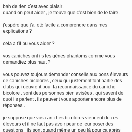
e
s
bah de rien c'est avec plaisir .
s
quand on peut aider , je trouve que c'est bien de le faire .
a
g
e
j'espère que j'ai été facile a comprendre dans mes
explications ?
cela a t'il pu vous aider ?
vos caniches ont ils les gènes phantoms comme vous
demandiez plus haut ?
vous pouvez toujours demander conseils aux bons éleveurs
de caniches bicolores , ceux qui justement font partie des
clubs qui oeuvrent pour la reconnaissance du caniche
bicolore , sont des personnes bien avisées , qui savent de
quoi ils parlent , ils peuvent vous apporter encore plus de
réponses .
je suppose que vos caniches bicolores viennent de ces
éleveurs et il ne faut pas avoir peur de leur poser des
questions , ils sont quand même un peu là pour ca après