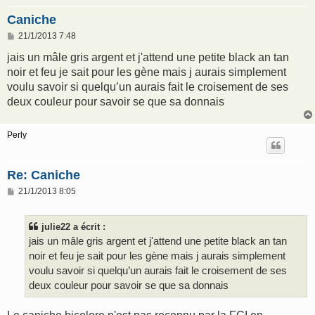
Caniche
M
21/1/2013 7:48
e
s
jais un mâle gris argent et j'attend une petite black an tan
s
noir et feu je sait pour les gène mais j aurais simplement
a
g
voulu savoir si quelqu’un aurais fait le croisement de ses
e
deux couleur pour savoir se que sa donnais
Perly
Re: Caniche
M
21/1/2013 8:05
e
s
s
julie22 a écrit :
a
g
jais un mâle gris argent et j'attend une petite black an tan
e
noir et feu je sait pour les gène mais j aurais simplement
voulu savoir si quelqu’un aurais fait le croisement de ses
deux couleur pour savoir se que sa donnais