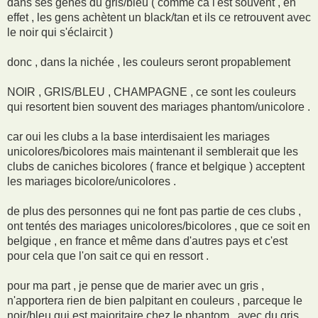
dans ses gènes du gris/bleu ( comme ca l'est souvent , en
effet , les gens achètent un black/tan et ils ce retrouvent avec
le noir qui s'éclaircit )
donc , dans la nichée , les couleurs seront propablement
NOIR , GRIS/BLEU , CHAMPAGNE , ce sont les couleurs
qui resortent bien souvent des mariages phantom/unicolore .
car oui les clubs a la base interdisaient les mariages
unicolores/bicolores mais maintenant il semblerait que les
clubs de caniches bicolores ( france et belgique ) acceptent
les mariages bicolore/unicolores .
de plus des personnes qui ne font pas partie de ces clubs ,
ont tentés des mariages unicolores/bicolores , que ce soit en
belgique , en france et même dans d'autres pays et c'est
pour cela que l'on sait ce qui en ressort .
pour ma part , je pense que de marier avec un gris ,
n'apportera rien de bien palpitant en couleurs , parceque le
noir/bleu qui est majoritaire chez le phantom , avec du gris ,