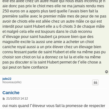
elle est allée chez un autre mâle qui nous étais inconnu je n
aie donc pas prix le chiot mes elle ne ma jamais rendu mes
250 euros on a appris plus tard quelle l'avais bien fait la
première saillie avec le premier mâle mes de peur de ne pas
avoir de chiots elle est allée chez un autre mâle ce qui est
interdit pour saint Hubert elle a u 6 chiots 3 de chaque mâle
et malgré cela elle est toujours dans le club reconnu
d"élevage pour saint haubert ça prouve bien que des
magouille excite la aussi une amie a acheter un chiot
caniche royal aussi a un prix élever chez un élevage bien
connu fessant partie de saint Hubert et elle na même pas pu
choisir son chiot on lui a donnez ce lui la et elle na même
pas pu discuter si la saint Hubert permet de t"elle chose a
qui peut on faire confiance
julie22
Nouveau(elle)
Caniche
M
21/1/2013 14:12
e
s
oui mais quand l"éleveur vous fait la promesse de respecter
s