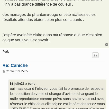
il n'y a pas grande différence de couleur .
des mariages de phantom/rouge ont été réalisés et les
résultats attendus étaient bien plus concluants .
j'espère avoir été claire dans ma réponse et que c'est bien
ce que vous vouliez savoir .
Perly
Re: Caniche
M
21/1/2013 15:05
e
s
s
julie22 a écrit :
a
g
oui mais quand l"éleveur vous fait la promesse de respecter
e
les condition de vente et change d"avis en changeant le
mâle reproducteur comme prévu sans savoir vous qui avez
réserver le chiot de quelle origine est le père donneriez vous
1250 EUROS pour un chiot si vous vous changer d"avis on