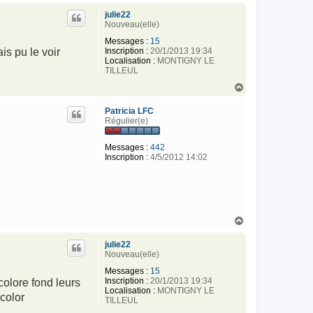
u
julie22
t
Nouveau(elle)
Messages :
15
Inscription :
20/1/2013 19:34
is pu le voir
Localisation :
MONTIGNY LE
TILLEUL
H
a
u
Patricia LFC
t
Régulier(e)
Messages :
442
Inscription :
4/5/2012 14:02
H
a
u
julie22
t
Nouveau(elle)
Messages :
15
Inscription :
20/1/2013 19:34
colore fond leurs
Localisation :
MONTIGNY LE
color
TILLEUL