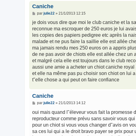
Caniche
M
par
julie22
»
21/1/2013 12:15
e
s
je dois vous dire que moi le club caniche et la s
s
reconnue ma escroquer de 250 euros je lui avais
a
g
les copies des papiers pedigree etc après la nais
e
malade et ne pus faire la saillie elle est allée c
ma jamais rendu mes 250 euros on a appris plus t
de ne pas avoir de chiots elle est allée chez un 
et malgré cela elle est toujours dans le club re
aussi une amie a acheter un chiot caniche royal 
et elle na même pas pu choisir son chiot on lui a
t"elle chose a qui peut on faire confiance
Caniche
M
par
julie22
»
21/1/2013 14:12
e
s
oui mais quand l"éleveur vous fait la promesse 
s
reproducteur comme prévu sans savoir vous qui 
a
g
pour un chiot si vous vous changer d"avis on vou
e
sa ces lui qui a le droit bravo payer se prix pou