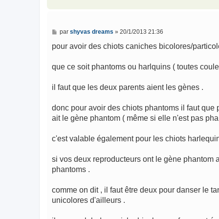
e
M
par
shyvas dreams
»
20/1/2013 21:36
e
s
pour avoir des chiots caniches bicolores/particol
s
a
g
que ce soit phantoms ou harlquins ( toutes coule
e
il faut que les deux parents aient les gènes .
donc pour avoir des chiots phantoms il faut qu
ait le gène phantom ( même si elle n'est pas ph
c'est valable également pour les chiots harlequin
si vos deux reproducteurs ont le gène phantom al
phantoms .
comme on dit , il faut être deux pour danser le t
unicolores d'ailleurs .