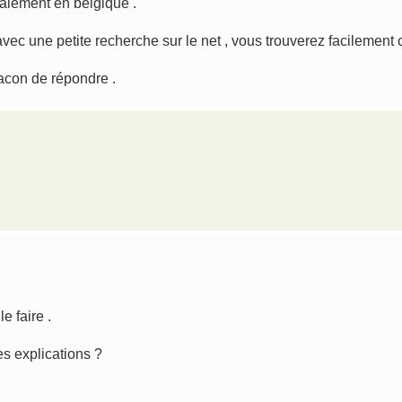
galement en belgique .
vec une petite recherche sur le net , vous trouverez facilement c
facon de répondre .
e faire .
es explications ?