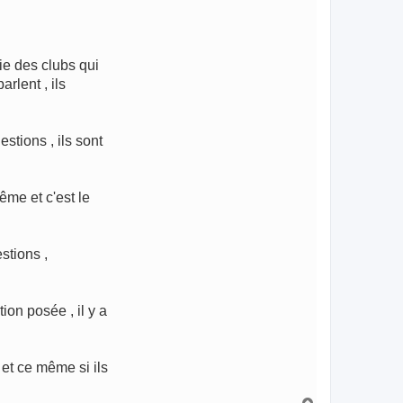
ie des clubs qui
rlent , ils
stions , ils sont
ême et c'est le
stions ,
on posée , il y a
 et ce même si ils
H