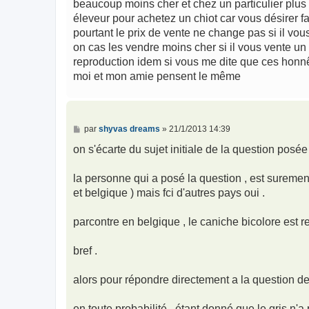
beaucoup moins cher et chez un particulier plus 
éleveur pour achetez un chiot car vous désirer f
pourtant le prix de vente ne change pas si il vou
on cas les vendre moins cher si il vous vente un 
reproduction idem si vous me dite que ces honn
moi et mon amie pensent le même
M
par
shyvas dreams
»
21/1/2013 14:39
e
s
on s'écarte du sujet initiale de la question posée
s
a
g
la personne qui a posé la question , est surement
e
et belgique ) mais fci d'autres pays oui .
parcontre en belgique , le caniche bicolore est re
bref .
alors pour répondre directement a la question de
en toute probabilité , étant donné que le gris n