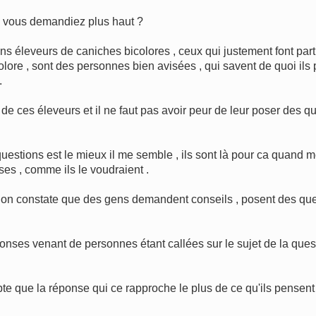
 vous demandiez plus haut ?
 éleveurs de caniches bicolores , ceux qui justement font part
re , sont des personnes bien avisées , qui savent de quoi ils pa
.
 ces éleveurs et il ne faut pas avoir peur de leur poser des que
questions est le mieux il me semble , ils sont là pour ca quand m
ses , comme ils le voudraient .
 , on constate que des gens demandent conseils , posent des que
ses venant de personnes étant callées sur le sujet de la questi
mpte que la réponse qui ce rapproche le plus de ce qu'ils pensent