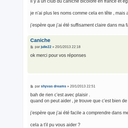
il y a un club du caniche bicolore en france et é
je n'ai plus les noms comme cela en tête , mais a
j'espère que j'ai été suffisament claire dans ma 
Caniche
M
par
julie22
»
20/1/2013 22:18
e
s
ok merci pour vos réponses
s
a
g
e
M
par
shyvas dreams
»
20/1/2013 22:51
e
s
bah de rien c'est avec plaisir .
s
quand on peut aider , je trouve que c'est bien de l
a
g
e
j'espère que j'ai été facile a comprendre dans m
cela a t'il pu vous aider ?