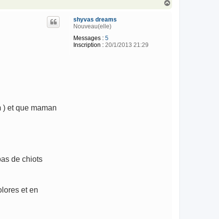
H
a
u
shyvas dreams
t
Nouveau(elle)
Messages :
5
Inscription :
20/1/2013 21:29
m ) et que maman
pas de chiots
olores et en