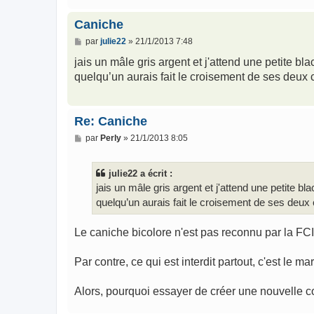
Caniche
M
par
julie22
»
21/1/2013 7:48
e
s
jais un mâle gris argent et j'attend une petite bl
s
quelqu’un aurais fait le croisement de ses deux
a
g
e
Re: Caniche
M
par
Perly
»
21/1/2013 8:05
e
s
s
julie22 a écrit :
a
g
jais un mâle gris argent et j'attend une petite bl
e
quelqu’un aurais fait le croisement de ses deux
Le caniche bicolore n'est pas reconnu par la FC
Par contre, ce qui est interdit partout, c'est le ma
Alors, pourquoi essayer de créer une nouvelle 