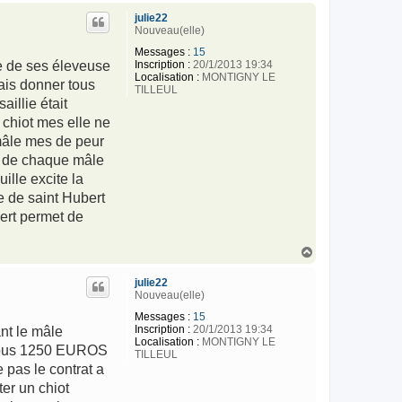
u
julie22
t
Nouveau(elle)
Messages :
15
Inscription :
20/1/2013 19:34
ne de ses éleveuse
Localisation :
MONTIGNY LE
ais donner tous
TILLEUL
illie était
e chiot mes elle ne
 mâle mes de peur
 3 de chaque mâle
ille excite la
e de saint Hubert
bert permet de
H
a
u
julie22
t
Nouveau(elle)
Messages :
15
Inscription :
20/1/2013 19:34
nt le mâle
Localisation :
MONTIGNY LE
z vous 1250 EUROS
TILLEUL
 pas le contrat a
ter un chiot