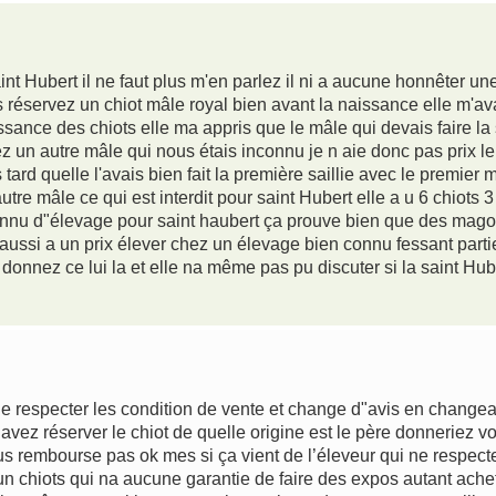
aint Hubert il ne faut plus m'en parlez il ni a aucune honnêter u
 réservez un chiot mâle royal bien avant la naissance elle m'av
sance des chiots elle ma appris que le mâle qui devais faire la sa
hez un autre mâle qui nous étais inconnu je n aie donc pas prix l
ard quelle l'avais bien fait la première saillie avec le premier
autre mâle ce qui est interdit pour saint Hubert elle a u 6 chiots
connu d"élevage pour saint haubert ça prouve bien que des magou
aussi a un prix élever chez un élevage bien connu fessant parti
 donnez ce lui la et elle na même pas pu discuter si la saint Hu
de respecter les condition de vente et change d"avis en changea
avez réserver le chiot de quelle origine est le père donnerie
s rembourse pas ok mes si ça vient de l’éleveur qui ne respecte
r un chiots qui na aucune garantie de faire des expos autant ache