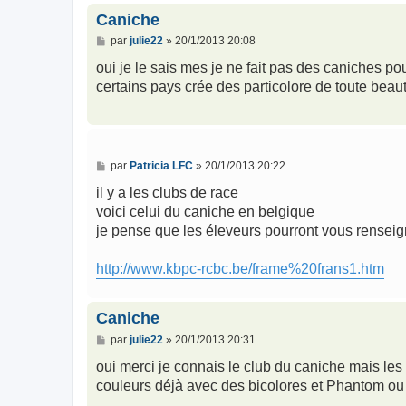
Caniche
M
par
julie22
»
20/1/2013 20:08
e
s
oui je le sais mes je ne fait pas des caniches p
s
certains pays crée des particolore de toute beau
a
g
e
M
par
Patricia LFC
»
20/1/2013 20:22
e
s
il y a les clubs de race
s
voici celui du caniche en belgique
a
g
je pense que les éleveurs pourront vous renseig
e
http://www.kbpc-rcbc.be/frame%20frans1.htm
Caniche
M
par
julie22
»
20/1/2013 20:31
e
s
oui merci je connais le club du caniche mais les
s
couleurs déjà avec des bicolores et Phantom ou 
a
g