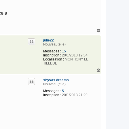
ela .
H
a
u
julie22
t
Nouveau(elle)
Messages :
15
Inscription :
20/1/2013 19:34
Localisation :
MONTIGNY LE
TILLEUL
H
a
u
shyvas dreams
t
Nouveau(elle)
Messages :
5
Inscription :
20/1/2013 21:29