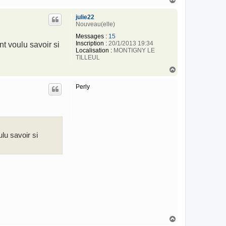
a
u
julie22
t
Nouveau(elle)
Messages :
15
Inscription :
20/1/2013 19:34
nt voulu savoir si
Localisation :
MONTIGNY LE
TILLEUL
H
a
u
Perly
t
ulu savoir si
H
a