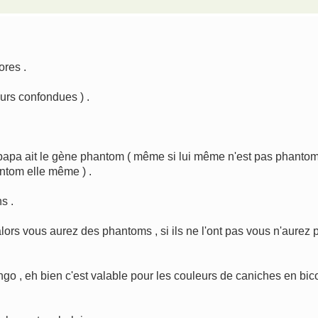
ores .
urs confondues ) .
e papa ait le gène phantom ( même si lui même n'est pas phanto
antom elle même ) .
s .
ors vous aurez des phantoms , si ils ne l'ont pas vous n'aurez 
ango , eh bien c'est valable pour les couleurs de caniches en bic