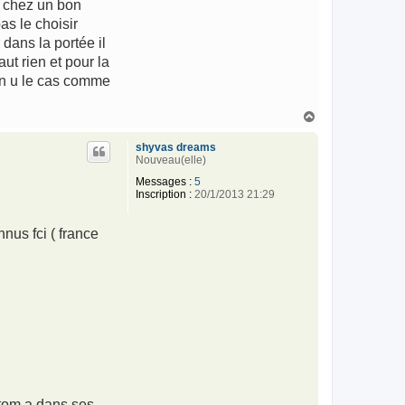
z chez un bon
as le choisir
 dans la portée il
ut rien et pour la
on u le cas comme
H
a
u
shyvas dreams
t
Nouveau(elle)
Messages :
5
Inscription :
20/1/2013 21:29
nus fci ( france
ntom a dans ses