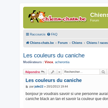
Chien
Forum
Raccourcis
FAQ
Chiens-chats.be
Forum
Chiens
Chiens / races
Les couleurs du caniche
Modérateurs :
Vince
,
acherontia
R
Répondre
Les couleurs du caniche
M
par
julie22
»
20/1/2013 19:44
e
s
bonjour je voudrais savoir si une personne aurais
s
caniche black an tan et savoir la couleur que do
a
g
e