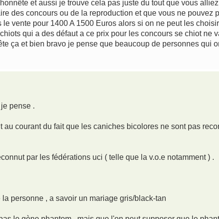
honnête et aussi je trouve cela pas juste du tout que vous allie
aire des concours ou de la reproduction et que vous ne pouvez p
s le vente pour 1400 A 1500 Euros alors si on ne peut les choisir
chiots qui a des défaut a ce prix pour les concours se chiot ne va
ête ça et bien bravo je pense que beaucoup de personnes qui 
 je pense .
 au courant du fait que les caniches bicolores ne sont pas recon
connut par les fédérations uci ( telle que la v.o.e notamment ) .
 la personne , a savoir un mariage gris/black-tan
'a pas le gène phantom , mais que l'on peut supposer que le pha