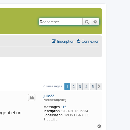
Rechercher
Recherche avancé
Inscription
Connexion
1
2
3
4
5
Suivant
70 messages
julie22
Nouveau(elle)
Messages :
15
Inscription :
20/1/2013 19:34
rgent et un
Localisation :
MONTIGNY LE
TILLEUL
H
a