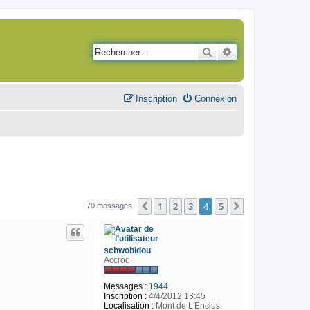
Rechercher
Recherche avancé
Inscription
Connexion
1
2
3
4
5
Précédent
Suivant
70 messages
schwobidou
Accroc
Messages :
1944
Inscription :
4/4/2012 13:45
Localisation :
Mont de L'Enclus