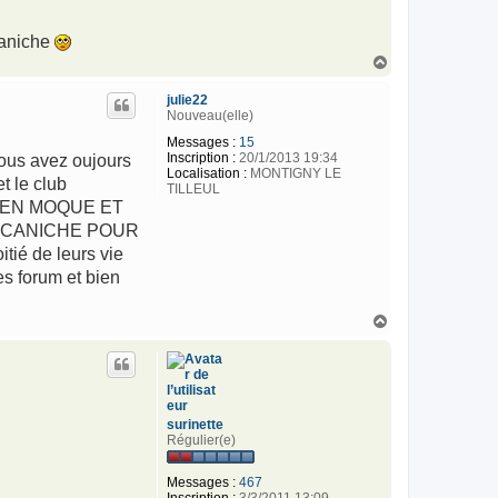
caniche
H
a
u
julie22
t
Nouveau(elle)
Messages :
15
Inscription :
20/1/2013 19:34
vous avez oujours
Localisation :
MONTIGNY LE
t le club
TILLEUL
 M EN MOQUE ET
E CANICHE POUR
tié de leurs vie
s forum et bien
H
a
u
t
surinette
Régulier(e)
Messages :
467
Inscription :
3/3/2011 13:09