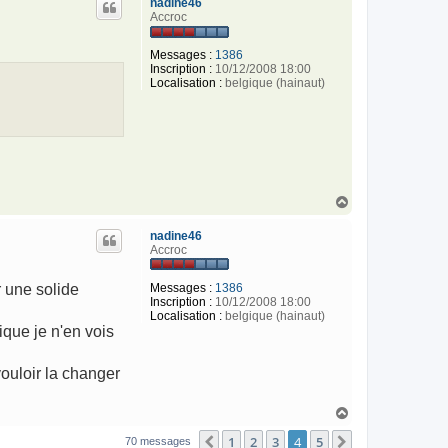
nadine46
t
Accroc
Messages :
1386
Inscription :
10/12/2008 18:00
Localisation :
belgique (hainaut)
H
a
u
nadine46
t
Accroc
Messages :
1386
r une solide
Inscription :
10/12/2008 18:00
Localisation :
belgique (hainaut)
ique je n'en vois
vouloir la changer
H
a
1
2
3
4
5
u
Précédent
Suivant
70 messages