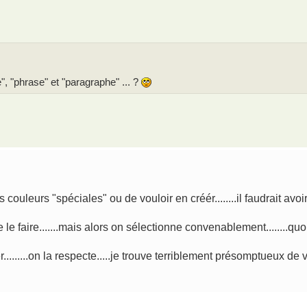
e", "phrase" et "paragraphe" ... ?
ouleurs "spéciales" ou de vouloir en créér........il faudrait avoi
le faire.......mais alors on sélectionne convenablement........quo
........on la respecte.....je trouve terriblement présomptueux de 