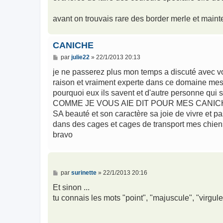
avant on trouvais rare des border merle et main
CANICHE
M
par
julie22
»
22/1/2013 20:13
e
s
je ne passerez plus mon temps a discuté avec vo
s
raison et vraiment experte dans ce domaine mes p
a
g
pourquoi eux ils savent et d'autre personn
e
COMME JE VOUS AIE DIT POUR MES CANICH
SA beauté et son caractère sa joie de vivre et 
dans des cages et cages de transport mes chiens
bravo
M
par
surinette
»
22/1/2013 20:16
e
s
Et sinon ...
s
tu connais les mots "point", "majuscule", "virgule
a
g
e