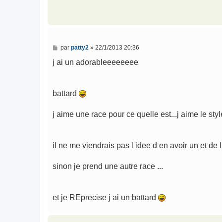
M
par
patty2
»
22/1/2013 20:36
e
s
j ai un adorableeeeeeee
s
a
g
e
battard
j aime une race pour ce quelle est...j aime le styl
il ne me viendrais pas l idee d en avoir un et de 
sinon je prend une autre race ...
et je REprecise j ai un battard