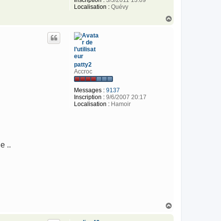
Localisation :
Quévy
H
a
u
t
patty2
Accroc
Messages :
9137
Inscription :
9/6/2007 20:17
Localisation :
Hamoir
e ..
H
a
u