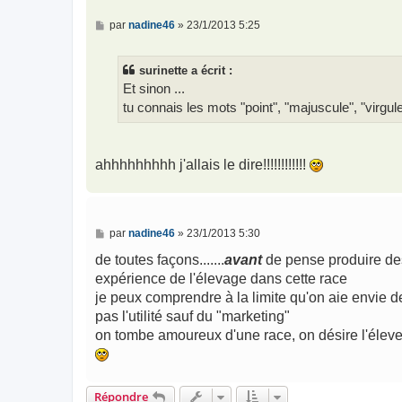
M
par
nadine46
»
23/1/2013 5:25
e
s
s
surinette a écrit :
a
g
Et sinon ...
e
tu connais les mots "point", "majuscule", "virgul
ahhhhhhhhh j'allais le dire!!!!!!!!!!!!
M
par
nadine46
»
23/1/2013 5:30
e
s
de toutes façons.......
avant
de pense produire des c
s
expérience de l'élevage dans cette race
a
g
je peux comprendre à la limite qu'on aie envie de 
e
pas l'utilité sauf du "marketing"
on tombe amoureux d'une race, on désire l'élever.
Répondre