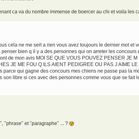
tenant ca va du nombre immense de boercer au chi et voila les 
us cela ne me sert a rien vous avez toujours le dernier mot et 
enser bien q il y a des personnes qui on arreter les concours e
e qui sont de mon avis MOI SE QUE VOUS POUVEZ PENSER JE
ES JE ME FOU Q ILS AIENT PEDIGREE OU PAS J AIME L
pas parce qui gagne des concours mes chiens ne passe pas la moi
 son libre si ces avec des personnes comme vous que se fait le
", "phrase" et "paragraphe" ... ?