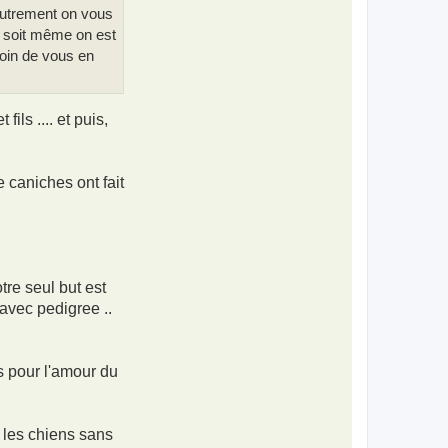
 autrement on vous
z soit même on est
soin de vous en
ils .... et puis,
e caniches ont fait
re seul but est
 avec pedigree ..
is pour l'amour du
I, les chiens sans