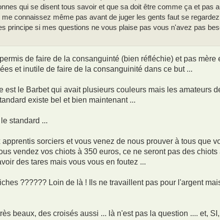
sonnes qui se disent tous savoir et que sa doit être comme ça et pas
ne me connaissez même pas avant de juger les gents faut se regarde
ses principe si mes questions ne vous plaise pas vous n'avez pas be
permis de faire de la consanguinté (bien réfléchie) et pas mère et f
ées et inutile de faire de la consanguinité dans ce but ...
he est le Barbet qui avait plusieurs couleurs mais les amateurs d
tandard existe bel et bien maintenant ...
le standard ...
apprentis sorciers et vous venez de nous prouver à tous que vot
 vous vendez vos chiots à 350 euros, ce ne seront pas des chiots
voir des tares mais vous vous en foutez ...
iches ?????? Loin de là ! Ils ne travaillent pas pour l'argent ma
ès beaux, des croisés aussi ... là n'est pas la question .... et, S