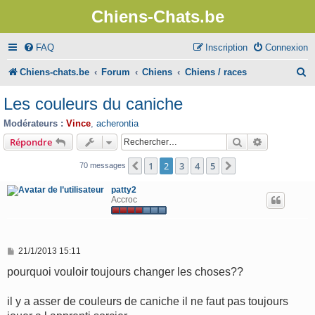
Chiens-Chats.be
FAQ
Inscription
Connexion
R
Chiens-chats.be
Forum
Chiens
Chiens / races
e
Les couleurs du caniche
c
Modérateurs :
Vince
,
acherontia
h
Rechercher
Recherche 
Répondre
e
1
2
3
4
5
Précédent
Suivant
70 messages
r
patty2
c
Accroc
h
e
M
21/1/2013 15:11
r
e
s
pourquoi vouloir toujours changer les choses??
s
a
g
il y a asser de couleurs de caniche il ne faut pas toujours
e