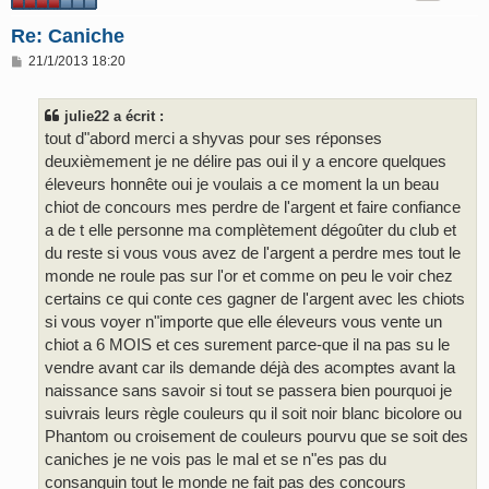
Re: Caniche
M
21/1/2013 18:20
e
s
s
julie22 a écrit :
a
g
tout d"abord merci a shyvas pour ses réponses
e
deuxièmement je ne délire pas oui il y a encore quelques
éleveurs honnête oui je voulais a ce moment la un beau
chiot de concours mes perdre de l'argent et faire confiance
a de t elle personne ma complètement dégoûter du club et
du reste si vous vous avez de l'argent a perdre mes tout le
monde ne roule pas sur l'or et comme on peu le voir chez
certains ce qui conte ces gagner de l'argent avec les chiots
si vous voyer n"importe que elle éleveurs vous vente un
chiot a 6 MOIS et ces surement parce-que il na pas su le
vendre avant car ils demande déjà des acomptes avant la
naissance sans savoir si tout se passera bien pourquoi je
suivrais leurs règle couleurs qu il soit noir blanc bicolore ou
Phantom ou croisement de couleurs pourvu que se soit des
caniches je ne vois pas le mal et se n"es pas du
consanguin tout le monde ne fait pas des concours