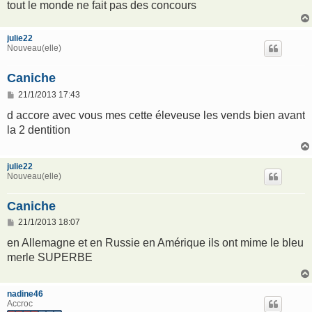
tout le monde ne fait pas des concours
julie22
Nouveau(elle)
Caniche
M
21/1/2013 17:43
e
s
d accore avec vous mes cette éleveuse les vends bien avant
s
la 2 dentition
a
g
e
julie22
Nouveau(elle)
Caniche
M
21/1/2013 18:07
e
s
en Allemagne et en Russie en Amérique ils ont mime le bleu
s
merle SUPERBE
a
g
e
nadine46
Accroc