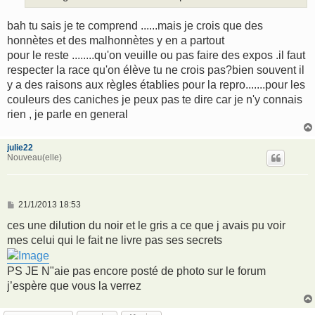
bah tu sais je te comprend ......mais je crois que des
honnètes et des malhonnètes y en a partout
pour le reste ........qu'on veuille ou pas faire des expos .il faut
respecter la race qu'on élève tu ne crois pas?bien souvent il
y a des raisons aux règles établies pour la repro.......pour les
couleurs des caniches je peux pas te dire car je n'y connais
rien , je parle en general
julie22
Nouveau(elle)
M
21/1/2013 18:53
e
s
ces une dilution du noir et le gris a ce que j avais pu voir
s
mes celui qui le fait ne livre pas ses secrets
a
g
e
PS JE N"aie pas encore posté de photo sur le forum
j’espère que vous la verrez