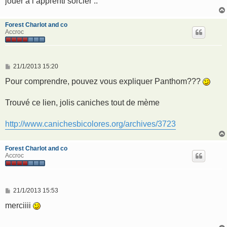
jouer a l apprenti sorcier ..
Forest Charlot and co
Accroc
M
21/1/2013 15:20
e
s
Pour comprendre, pouvez vous expliquer Panthom???
s
a
g
Trouvé ce lien, jolis caniches tout de mème
e
http://www.canichesbicolores.org/archives/3723
Forest Charlot and co
Accroc
M
21/1/2013 15:53
e
s
merciiii
s
a
g