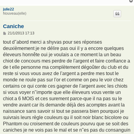
e
julie22
Nouveau(elle)
Caniche
M
21/1/2013 17:13
e
s
tout d"abord merci a shyvas pour ses réponses
s
deuxièmement je ne délire pas oui il y a encore quelques
a
g
éleveurs honnête oui je voulais a ce moment la un beau
e
chiot de concours mes perdre de l'argent et faire confiance a
de t elle personne ma complètement dégoûter du club et du
reste si vous vous avez de l'argent a perdre mes tout le
monde ne roule pas sur l'or et comme on peu le voir chez
certains ce qui conte ces gagner de l'argent avec les chiots
si vous voyer n"importe que elle éleveurs vous vente un
chiot a 6 MOIS et ces surement parce-que il na pas su le
vendre avant car ils demande déjà des acomptes avant la
naissance sans savoir si tout se passera bien pourquoi je
suivrais leurs règle couleurs qu il soit noir blanc bicolore ou
Phantom ou croisement de couleurs pourvu que se soit des
caniches je ne vois pas le mal et se n"es pas du consanguin