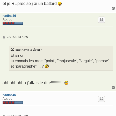
et je REprecise j ai un battard
nadine46
Accroc
M
23/1/2013 5:25
e
s
s
surinette a écrit :
a
g
Et sinon ...
e
tu connais les mots "point", "majuscule", "virgule", "phrase"
et "paragraphe" ... ?
ahhhhhhhhh j'allais le dire!!!!!!!!!!!!
nadine46
Accroc