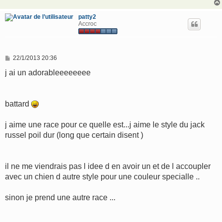
patty2
Accroc
M
22/1/2013 20:36
e
s
j ai un adorableeeeeeee
s
a
g
e
battard
j aime une race pour ce quelle est...j aime le style du jack
russel poil dur (long que certain disent )
il ne me viendrais pas l idee d en avoir un et de l accoupler
avec un chien d autre style pour une couleur specialle ..
sinon je prend une autre race ...