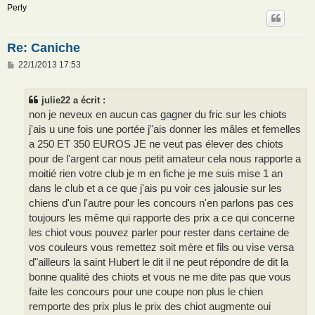
Perly
Re: Caniche
M
22/1/2013 17:53
e
s
s
julie22 a écrit :
a
g
non je neveux en aucun cas gagner du fric sur les chiots
e
j'ais u une fois une portée j"ais donner les mâles et femelles
a 250 ET 350 EUROS JE ne veut pas élever des chiots
pour de l'argent car nous petit amateur cela nous rapporte a
moitié rien votre club je m en fiche je me suis mise 1 an
dans le club et a ce que j'ais pu voir ces jalousie sur les
chiens d'un l'autre pour les concours n'en parlons pas ces
toujours les même qui rapporte des prix a ce qui concerne
les chiot vous pouvez parler pour rester dans certaine de
vos couleurs vous remettez soit mère et fils ou vise versa
d"ailleurs la saint Hubert le dit il ne peut répondre de dit la
bonne qualité des chiots et vous ne me dite pas que vous
faite les concours pour une coupe non plus le chien
remporte des prix plus le prix des chiot augmente oui