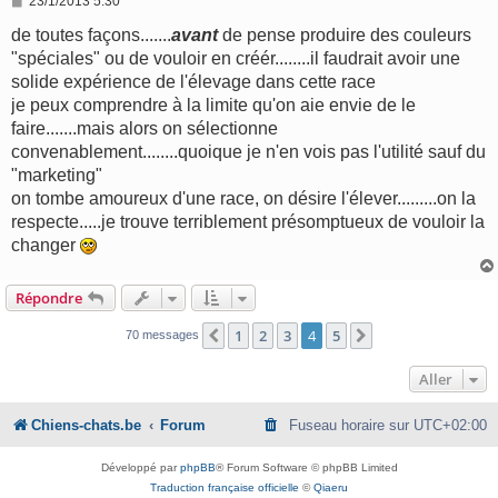
M
23/1/2013 5:30
e
s
de toutes façons.......
avant
de pense produire des couleurs
s
"spéciales" ou de vouloir en créér........il faudrait avoir une
a
g
solide expérience de l'élevage dans cette race
e
je peux comprendre à la limite qu'on aie envie de le
faire.......mais alors on sélectionne
convenablement........quoique je n'en vois pas l'utilité sauf du
"marketing"
on tombe amoureux d'une race, on désire l'élever.........on la
respecte.....je trouve terriblement présomptueux de vouloir la
changer
Répondre
1
2
3
4
5
Précédent
Suivant
70 messages
Aller
Chiens-chats.be
Forum
Fuseau horaire sur
UTC+02:00
Développé par
phpBB
® Forum Software © phpBB Limited
Traduction française officielle
©
Qiaeru