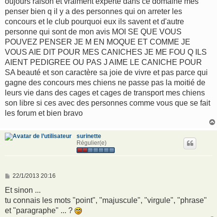
oujours raison et vraiment experte dans ce domaine mes
e
penser bien q il y a des personnes qui on arreter les
concours et le club pourquoi eux ils savent et d'autre
personne qui sont de mon avis MOI SE QUE VOUS
POUVEZ PENSER JE M EN MOQUE ET COMME JE
VOUS AIE DIT POUR MES CANICHES JE ME FOU Q ILS
AIENT PEDIGREE OU PAS J AIME LE CANICHE POUR
SA beauté et son caractère sa joie de vivre et pas parce qui
gagne des concours mes chiens ne passe pas la moitié de
leurs vie dans des cages et cages de transport mes chiens
son libre si ces avec des personnes comme vous que se fait
les forum et bien bravo
surinette
Régulier(e)
M
22/1/2013 20:16
e
s
Et sinon ...
s
tu connais les mots "point", "majuscule", "virgule", "phrase"
a
g
et "paragraphe" ... ?
e