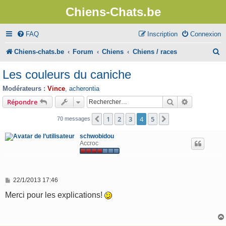
Chiens-Chats.be
FAQ
Inscription
Connexion
R
Chiens-chats.be
Forum
Chiens
Chiens / races
e
Les couleurs du caniche
c
Modérateurs :
Vince
,
acherontia
h
Rechercher
Recherche 
Répondre
e
1
2
3
4
5
Précédent
Suivant
70 messages
r
schwobidou
c
Accroc
h
e
M
22/1/2013 17:46
r
e
s
Merci pour les explications!
s
a
g
e