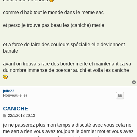
comme d hab tout le monde dans le meme sac
et perso je trouve pas beau les (caniche) merle
et a force de faire des couleurs spécialle elle deviennent
banale
avant on trouvais rare des border merle et maintenant ca va
du nombre immense de boercer au chi et voila les caniche
julie22
Nouveau(elle)
CANICHE
M
22/1/2013 20:13
e
s
je ne passerez plus mon temps a discuté avec vous cela ne
s
me sert a rien vous avez toujours le dernier mot et vous avez
a
g