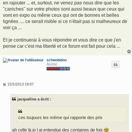
en rajouter ... et, surtout, ne venez pas nous dire que les
"caniches" sur votre photos sont aussi beaux que ceux qui
vont en expo ou même ceux qui ont de bonnes et belles
lignées .... ce serait risible si ce n'était pas si malheureux de
voir ça ...
Et je continuerai à vous répondre et vous dire ce que j'en
pense car c'est ma liberté et ce forum est fait pour cela ...
schwobidou
Accroc
M
22/1/2013 18:07
e
s
s
jacqueline a écrit :
a
g
e
ces toujours les même qui rapporte des prix
ah celle là je l ai entendue des centaines de fois