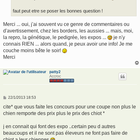
faut peut etre se poser les bonnes question !
Merci ... oui, j'ai souvent vu ce genre de commentaires ou
d'avertissement, chez les borders, les aussies ... mais, moi,
la repro, la génétique, le pedigrée, les expos ...
je n'y
connais RIEN ... alors quand, je peux avoir une info! Je me
couche moins bête le soir!
Merci
patty2
Accroc
M
22/1/2013 18:53
e
s
cite* que vous faite les concours pour une coupe non plus le
s
chien remporte des prix plus le prix des chiot *
a
g
e
j en connait qui font des expo ..certain peu d autres
beaucoups et il ne sont pas éleveurs ne font pas faire de
chiot a leur chiennes