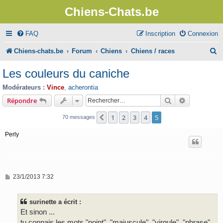
Chiens-Chats.be
FAQ
Inscription
Connexion
R
Chiens-chats.be
Forum
Chiens
Chiens / races
e
Les couleurs du caniche
c
Modérateurs :
Vince
,
acherontia
h
Rechercher
Recherche 
Répondre
e
1
2
3
4
5
Précédent
70 messages
r
Perly
c
h
e
M
23/1/2013 7:32
r
e
s
s
surinette a écrit :
a
g
Et sinon ...
e
tu connais les mots "point", "majuscule", "virgule", "phrase"