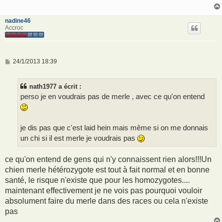
g
e
nadine46
Accroc
M
24/1/2013 18:39
e
s
s
nath1977 a écrit :
a
g
perso je en voudrais pas de merle , avec ce qu'on entend
e
je dis pas que c'est laid hein mais même si on me donnais
un chi si il est merle je voudrais pas
ce qu'on entend de gens qui n'y connaissent rien alors!!!Un
chien merle hétérozygote est tout à fait normal et en bonne
santé, le risque n'existe que pour les homozygotes....
maintenant effectivement je ne vois pas pourquoi vouloir
absolument faire du merle dans des races ou cela n'existe
pas