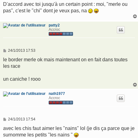
D'accord avec toi jusqu'à un certain point : moi, "merle ou
pas", c'est le "chi" dont je veux pas, na
patty2
Accroc
M
24/1/2013 17:53
e
s
le border merle ok mais maintenant on en fait dans toutes
s
les race
a
g
e
un caniche ! rooo
nath1977
Accroc
M
24/1/2013 17:54
e
s
avec les chis faut aimer les "nains" lol (je dis ça parce que je
s
surnomme les petits "les nains "
a