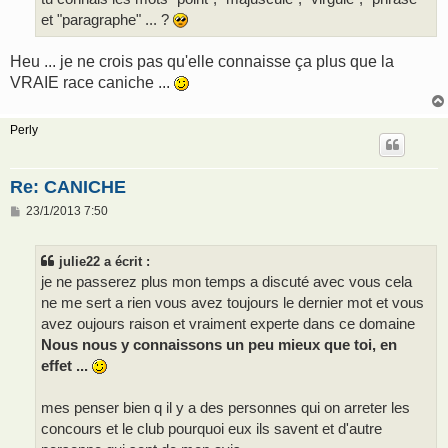
et "paragraphe" ... ?
Heu ... je ne crois pas qu'elle connaisse ça plus que la
VRAIE race caniche ...
Perly
Re: CANICHE
M
23/1/2013 7:50
e
s
s
julie22 a écrit :
a
g
je ne passerez plus mon temps a discuté avec vous cela
e
ne me sert a rien vous avez toujours le dernier mot et vous
avez oujours raison et vraiment experte dans ce domaine
Nous nous y connaissons un peu mieux que toi, en
effet ...
mes penser bien q il y a des personnes qui on arreter les
concours et le club pourquoi eux ils savent et d'autre