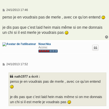
M
24/1/2013 17:46
e
s
perso je en voudrais pas de merle , avec ce qu'on entend
s
a
g
je dis pas que c'est laid hein mais même si on me donnais
e
un chi si il est merle je voudrais pas
Nouchka
Accroc
M
24/1/2013 17:52
e
s
s
nath1977 a écrit :
a
g
perso je en voudrais pas de merle , avec ce qu'on entend
e
je dis pas que c'est laid hein mais même si on me donnais
un chi si il est merle je voudrais pas