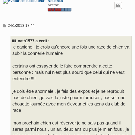
Nouchka
Accroc
M
24/1/2013 17:44
e
s
s
nath1977 a écrit :
a
g
le caniche : je crois qu'encore une fois une race de chien va
e
subir la connerie humaine
certains ont essayer de le faire comprendre a cette
personne : mais nul n'est plus sourd que celui qui ne veut
entendre !!!!
je dois être anormale , je fais des expos et je ne reproduit
pas de chien , je vais la juste pour m'amuser , passer une
chouette journée avec mon éleveur et les gens du club de
race
mon prochain chien est réserver je ne sais pas quand il
seras parmi nous , un an, deux ans ou plus je m'en fous , je