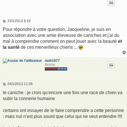
M
23/1/2013 8:10
e
s
Pour répondre à votre question, Jacqueline, je suis en
s
association avec une amie éleveuse de caniches et j'ai du
a
g
mal à comprendre comment on peut jouer avec la beauté
et
e
la santé
de ces merveilleux chiens ...
nath1977
Accroc
M
24/1/2013 11:28
e
s
le caniche : je crois qu'encore une fois une race de chien va
s
subir la connerie humaine
a
g
e
certains ont essayer de le faire comprendre a cette personne
: mais nul n'est plus sourd que celui qui ne veut entendre !!!!