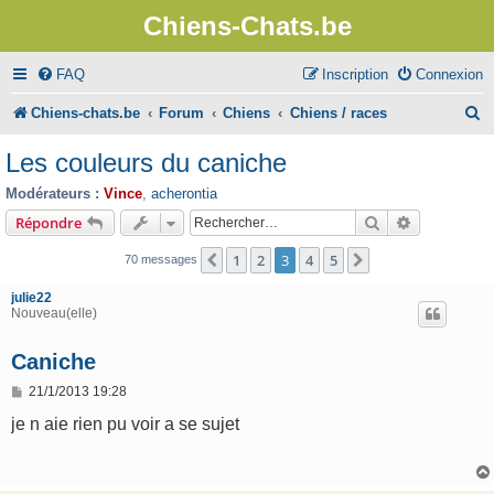
Chiens-Chats.be
FAQ
Inscription
Connexion
R
Chiens-chats.be
Forum
Chiens
Chiens / races
e
Les couleurs du caniche
c
Modérateurs :
Vince
,
acherontia
h
Rechercher
Recherche 
Répondre
e
1
2
3
4
5
Précédent
Suivant
70 messages
r
julie22
c
Nouveau(elle)
h
Caniche
e
M
21/1/2013 19:28
r
e
s
je n aie rien pu voir a se sujet
s
a
g
e