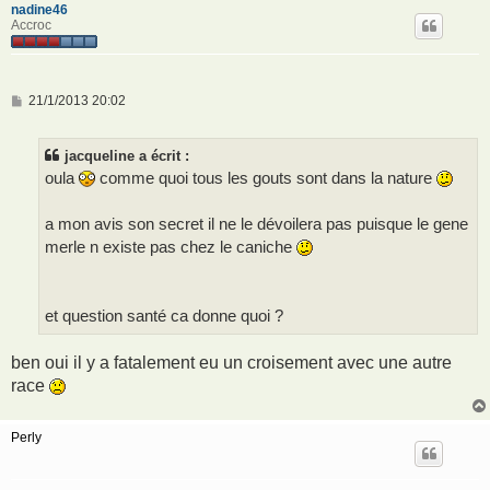
nadine46
Accroc
M
21/1/2013 20:02
e
s
s
jacqueline a écrit :
a
g
oula
comme quoi tous les gouts sont dans la nature
e
a mon avis son secret il ne le dévoilera pas puisque le gene
merle n existe pas chez le caniche
et question santé ca donne quoi ?
ben oui il y a fatalement eu un croisement avec une autre
race
Perly