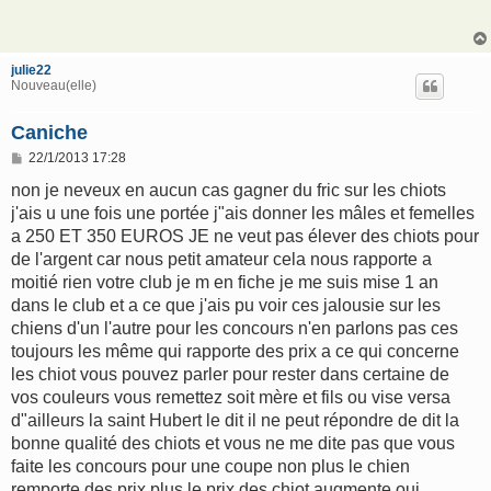
s
a
g
e
julie22
Nouveau(elle)
Caniche
M
22/1/2013 17:28
e
s
non je neveux en aucun cas gagner du fric sur les chiots
s
j'ais u une fois une portée j"ais donner les mâles et femelles
a
g
a 250 ET 350 EUROS JE ne veut pas élever des chiots pour
e
de l'argent car nous petit amateur cela nous rapporte a
moitié rien votre club je m en fiche je me suis mise 1 an
dans le club et a ce que j'ais pu voir ces jalousie sur les
chiens d'un l'autre pour les concours n'en parlons pas ces
toujours les même qui rapporte des prix a ce qui concerne
les chiot vous pouvez parler pour rester dans certaine de
vos couleurs vous remettez soit mère et fils ou vise versa
d"ailleurs la saint Hubert le dit il ne peut répondre de dit la
bonne qualité des chiots et vous ne me dite pas que vous
faite les concours pour une coupe non plus le chien
remporte des prix plus le prix des chiot augmente oui