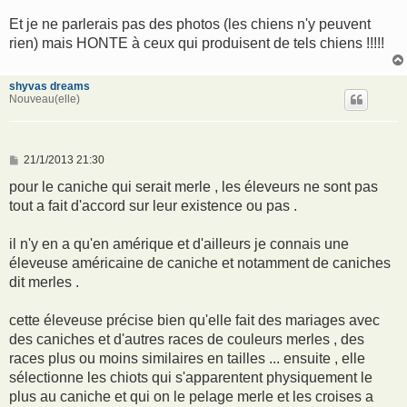
Et je ne parlerais pas des photos (les chiens n'y peuvent
rien) mais HONTE à ceux qui produisent de tels chiens !!!!!
shyvas dreams
Nouveau(elle)
M
21/1/2013 21:30
e
s
pour le caniche qui serait merle , les éleveurs ne sont pas
s
tout a fait d'accord sur leur existence ou pas .
a
g
e
il n'y en a qu'en amérique et d'ailleurs je connais une
éleveuse américaine de caniche et notamment de caniches
dit merles .
cette éleveuse précise bien qu'elle fait des mariages avec
des caniches et d'autres races de couleurs merles , des
races plus ou moins similaires en tailles ... ensuite , elle
sélectionne les chiots qui s'apparentent physiquement le
plus au caniche et qui on le pelage merle et les croises a