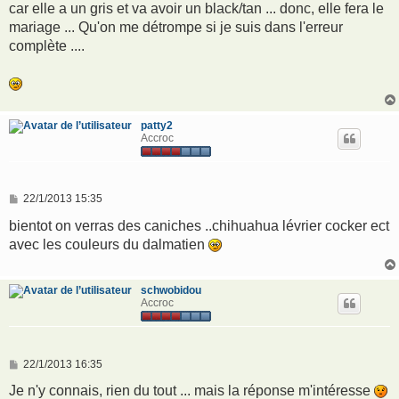
car elle a un gris et va avoir un black/tan ... donc, elle fera le
mariage ... Qu'on me détrompe si je suis dans l'erreur
complète ....
patty2
Accroc
M
22/1/2013 15:35
e
s
bientot on verras des caniches ..chihuahua lévrier cocker ect
s
avec les couleurs du dalmatien
a
g
e
schwobidou
Accroc
M
22/1/2013 16:35
e
s
Je n'y connais, rien du tout ... mais la réponse m'intéresse