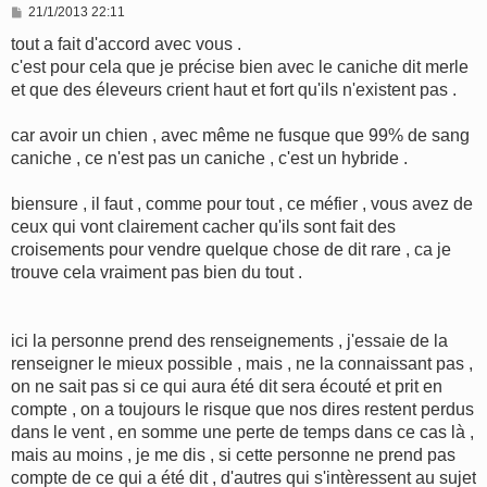
M
21/1/2013 22:11
e
s
tout a fait d'accord avec vous .
s
c'est pour cela que je précise bien avec le caniche dit merle
a
g
et que des éleveurs crient haut et fort qu'ils n'existent pas .
e
car avoir un chien , avec même ne fusque que 99% de sang
caniche , ce n'est pas un caniche , c'est un hybride .
biensure , il faut , comme pour tout , ce méfier , vous avez de
ceux qui vont clairement cacher qu'ils sont fait des
croisements pour vendre quelque chose de dit rare , ca je
trouve cela vraiment pas bien du tout .
ici la personne prend des renseignements , j'essaie de la
renseigner le mieux possible , mais , ne la connaissant pas ,
on ne sait pas si ce qui aura été dit sera écouté et prit en
compte , on a toujours le risque que nos dires restent perdus
dans le vent , en somme une perte de temps dans ce cas là ,
mais au moins , je me dis , si cette personne ne prend pas
compte de ce qui a été dit , d'autres qui s'intèressent au sujet