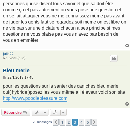
personnes qui se disent tous savoir et que sa doit être
comme ça et pas autrement on vous pose une question et
on se fait attaquer vous ne me connaissez même pas avant
de juger les gents faut se regardez soit même on est libre on
ne vie pas sur une dictature chacun a ses principe si mes
questions ne vous plaise pas vous n'avez pas besoin de
vous en emmêler
julie22
Nouveau(elle)
Bleu merle
M
22/1/2013 17:45
e
s
pour les questions sur la santer des caniches bleu merle
s
oui( hybride )posez les vous même a l éleveur voici son site
a
g
http://www.poodlepleasure.com
e
Répondre
1
2
3
4
5
Précédent
Suivant
70 messages