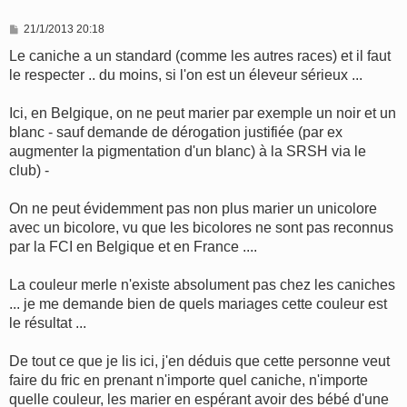
M
21/1/2013 20:18
e
s
Le caniche a un standard (comme les autres races) et il faut
s
le respecter .. du moins, si l'on est un éleveur sérieux ...
a
g
e
Ici, en Belgique, on ne peut marier par exemple un noir et un
blanc - sauf demande de dérogation justifiée (par ex
augmenter la pigmentation d'un blanc) à la SRSH via le
club) -
On ne peut évidemment pas non plus marier un unicolore
avec un bicolore, vu que les bicolores ne sont pas reconnus
par la FCI en Belgique et en France ....
La couleur merle n'existe absolument pas chez les caniches
... je me demande bien de quels mariages cette couleur est
le résultat ...
De tout ce que je lis ici, j'en déduis que cette personne veut
faire du fric en prenant n'importe quel caniche, n'importe
quelle couleur, les marier en espérant avoir des bébé d'une