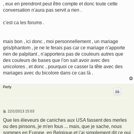
, eux en prendront peut être compte et donc toute cette
conversation n'aura pas servit a rien .
c'est ca les forums .
mais bon , ici donc , moi personnellement , un mariage
gris/phantom , je ne le ferais pas car ce mariage n'apporte
rien de palpitant , n'apportera pas de couleurs autres que
des couleurs de bases que l'on sait avoir avec des
unicolores , et donc , pourquoi ce casser la tête avec des
mariages avec du bicolore dans ce cas là .
Perly
M
22/1/2013 15:03
e
s
Que les éleveurs de caniches aux USA fassent des merles
s
ou des pinsons, je m'en fous ... mais, que je sache, nous
a
g
sommes en Europe, en Belgique et j'ai simplement dit ce qui