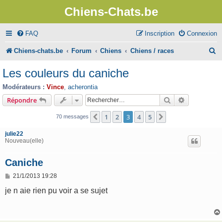
Chiens-Chats.be
FAQ
Inscription
Connexion
R
Chiens-chats.be
Forum
Chiens
Chiens / races
e
Les couleurs du caniche
c
Modérateurs :
Vince
,
acherontia
h
Rechercher
Recherche 
Répondre
e
1
2
3
4
5
Précédent
Suivant
70 messages
r
julie22
c
Nouveau(elle)
h
Caniche
e
M
21/1/2013 19:28
r
e
s
je n aie rien pu voir a se sujet
s
a
g
e