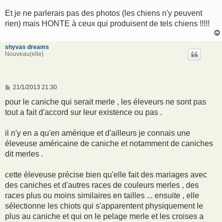
Et je ne parlerais pas des photos (les chiens n'y peuvent
rien) mais HONTE à ceux qui produisent de tels chiens !!!!!
shyvas dreams
Nouveau(elle)
M
21/1/2013 21:30
e
s
pour le caniche qui serait merle , les éleveurs ne sont pas
s
tout a fait d'accord sur leur existence ou pas .
a
g
e
il n'y en a qu'en amérique et d'ailleurs je connais une
éleveuse américaine de caniche et notamment de caniches
dit merles .
cette éleveuse précise bien qu'elle fait des mariages avec
des caniches et d'autres races de couleurs merles , des
races plus ou moins similaires en tailles ... ensuite , elle
sélectionne les chiots qui s'apparentent physiquement le
plus au caniche et qui on le pelage merle et les croises a