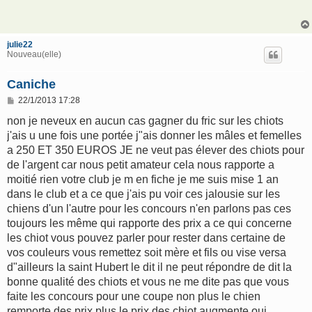
s
a
g
e
julie22
Nouveau(elle)
Caniche
M
22/1/2013 17:28
e
s
non je neveux en aucun cas gagner du fric sur les chiots
s
j'ais u une fois une portée j"ais donner les mâles et femelles
a
g
a 250 ET 350 EUROS JE ne veut pas élever des chiots pour
e
de l'argent car nous petit amateur cela nous rapporte a
moitié rien votre club je m en fiche je me suis mise 1 an
dans le club et a ce que j'ais pu voir ces jalousie sur les
chiens d'un l'autre pour les concours n'en parlons pas ces
toujours les même qui rapporte des prix a ce qui concerne
les chiot vous pouvez parler pour rester dans certaine de
vos couleurs vous remettez soit mère et fils ou vise versa
d"ailleurs la saint Hubert le dit il ne peut répondre de dit la
bonne qualité des chiots et vous ne me dite pas que vous
faite les concours pour une coupe non plus le chien
remporte des prix plus le prix des chiot augmente oui