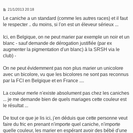
M
21/1/2013 20:18
e
s
Le caniche a un standard (comme les autres races) et il faut
s
le respecter .. du moins, si l'on est un éleveur sérieux ...
a
g
e
Ici, en Belgique, on ne peut marier par exemple un noir et un
blanc - sauf demande de dérogation justifiée (par ex
augmenter la pigmentation d'un blanc) à la SRSH via le
club) -
On ne peut évidemment pas non plus marier un unicolore
avec un bicolore, vu que les bicolores ne sont pas reconnus
par la FCI en Belgique et en France ....
La couleur merle n'existe absolument pas chez les caniches
... je me demande bien de quels mariages cette couleur est
le résultat ...
De tout ce que je lis ici, j'en déduis que cette personne veut
faire du fric en prenant n'importe quel caniche, n'importe
quelle couleur, les marier en espérant avoir des bébé d'une