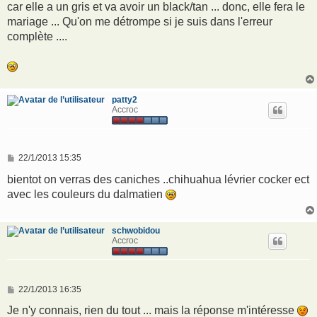
car elle a un gris et va avoir un black/tan ... donc, elle fera le
mariage ... Qu'on me détrompe si je suis dans l'erreur
complète ....
patty2
Accroc
M
22/1/2013 15:35
e
s
bientot on verras des caniches ..chihuahua lévrier cocker ect
s
avec les couleurs du dalmatien
a
g
e
schwobidou
Accroc
M
22/1/2013 16:35
e
s
Je n'y connais, rien du tout ... mais la réponse m'intéresse