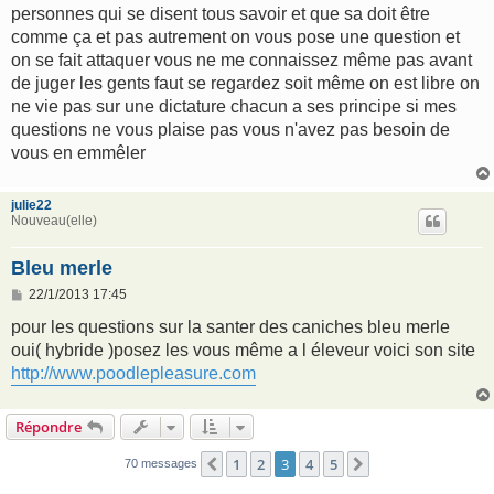
personnes qui se disent tous savoir et que sa doit être
comme ça et pas autrement on vous pose une question et
on se fait attaquer vous ne me connaissez même pas avant
de juger les gents faut se regardez soit même on est libre on
ne vie pas sur une dictature chacun a ses principe si mes
questions ne vous plaise pas vous n'avez pas besoin de
vous en emmêler
julie22
Nouveau(elle)
Bleu merle
M
22/1/2013 17:45
e
s
pour les questions sur la santer des caniches bleu merle
s
oui( hybride )posez les vous même a l éleveur voici son site
a
g
http://www.poodlepleasure.com
e
Répondre
1
2
3
4
5
Précédent
Suivant
70 messages