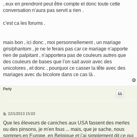
, eux en prendront peut être compte et donc toute cette
conversation n'aura pas servit a rien .
c'est ca les forums .
mais bon , ici donc , moi personnellement , un mariage
gris/phantom , je ne le ferais pas car ce mariage n'apporte
rien de palpitant , n'apportera pas de couleurs autres que
des couleurs de bases que l'on sait avoir avec des
unicolores , et donc , pourquoi ce casser la tête avec des
mariages avec du bicolore dans ce cas là .
Perly
M
22/1/2013 15:03
e
s
Que les éleveurs de caniches aux USA fassent des merles
s
ou des pinsons, je m'en fous ... mais, que je sache, nous
a
g
sommes en Europe, en Belgique et j'ai simplement dit ce qui