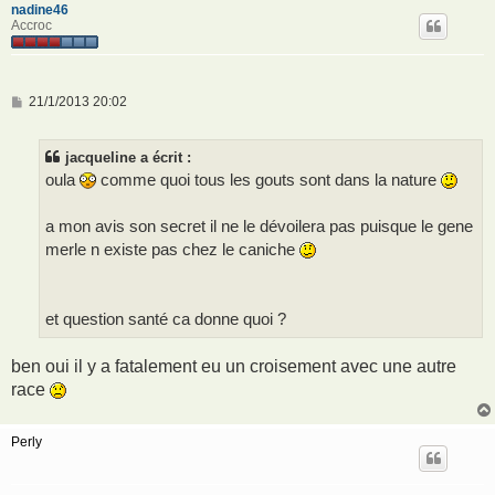
nadine46
Accroc
M
21/1/2013 20:02
e
s
s
jacqueline a écrit :
a
g
oula
comme quoi tous les gouts sont dans la nature
e
a mon avis son secret il ne le dévoilera pas puisque le gene
merle n existe pas chez le caniche
et question santé ca donne quoi ?
ben oui il y a fatalement eu un croisement avec une autre
race
Perly