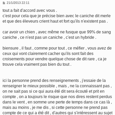
M
21/1/2013 22:11
e
s
tout a fait d'accord avec vous .
s
c'est pour cela que je précise bien avec le caniche dit merle
a
g
et que des éleveurs crient haut et fort qu'ils n'existent pas .
e
car avoir un chien , avec même ne fusque que 99% de sang
caniche , ce n'est pas un caniche , c'est un hybride .
biensure , il faut , comme pour tout , ce méfier , vous avez de
ceux qui vont clairement cacher qu'ils sont fait des
croisements pour vendre quelque chose de dit rare , ca je
trouve cela vraiment pas bien du tout .
ici la personne prend des renseignements , j'essaie de la
renseigner le mieux possible , mais , ne la connaissant pas ,
on ne sait pas si ce qui aura été dit sera écouté et prit en
compte , on a toujours le risque que nos dires restent perdus
dans le vent , en somme une perte de temps dans ce cas là ,
mais au moins , je me dis , si cette personne ne prend pas
compte de ce qui a été dit , d'autres qui s'intèressent au sujet