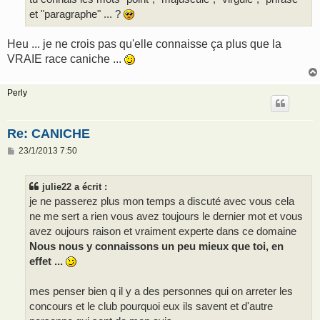
et "paragraphe" ... ?
Heu ... je ne crois pas qu'elle connaisse ça plus que la
VRAIE race caniche ...
Perly
Re: CANICHE
M
23/1/2013 7:50
e
s
s
julie22 a écrit :
a
g
je ne passerez plus mon temps a discuté avec vous cela
e
ne me sert a rien vous avez toujours le dernier mot et vous
avez oujours raison et vraiment experte dans ce domaine
Nous nous y connaissons un peu mieux que toi, en
effet ...
mes penser bien q il y a des personnes qui on arreter les
concours et le club pourquoi eux ils savent et d'autre