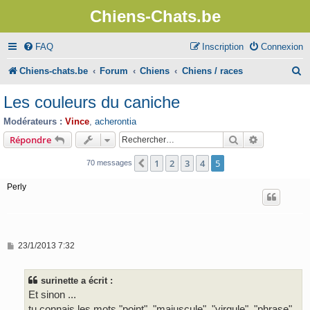
Chiens-Chats.be
FAQ
Inscription
Connexion
R
Chiens-chats.be
Forum
Chiens
Chiens / races
e
Les couleurs du caniche
c
Modérateurs :
Vince
,
acherontia
h
Rechercher
Recherche 
Répondre
e
1
2
3
4
5
Précédent
70 messages
r
Perly
c
h
e
M
23/1/2013 7:32
r
e
s
s
surinette a écrit :
a
g
Et sinon ...
e
tu connais les mots "point", "majuscule", "virgule", "phrase"