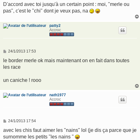
D'accord avec toi jusqu'à un certain point : moi, "merle ou
pas", c'est le "chi" dont je veux pas, na
patty2
Accroc
M
24/1/2013 17:53
e
s
le border merle ok mais maintenant on en fait dans toutes
s
les race
a
g
e
un caniche ! rooo
nath1977
Accroc
M
24/1/2013 17:54
e
s
avec les chis faut aimer les "nains" lol (je dis ça parce que je
s
surnomme les petits "les nains "
a