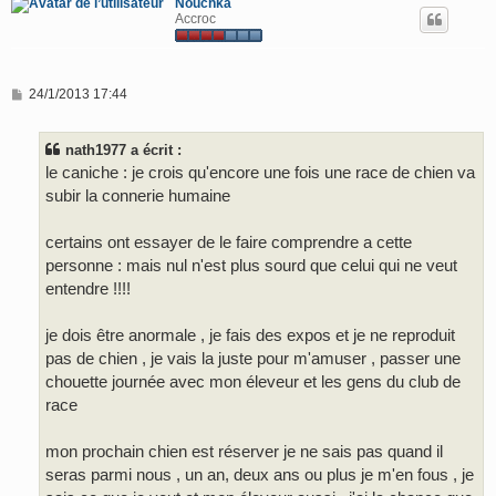
Nouchka
Accroc
M
24/1/2013 17:44
e
s
s
nath1977 a écrit :
a
g
le caniche : je crois qu'encore une fois une race de chien va
e
subir la connerie humaine
certains ont essayer de le faire comprendre a cette
personne : mais nul n'est plus sourd que celui qui ne veut
entendre !!!!
je dois être anormale , je fais des expos et je ne reproduit
pas de chien , je vais la juste pour m'amuser , passer une
chouette journée avec mon éleveur et les gens du club de
race
mon prochain chien est réserver je ne sais pas quand il
seras parmi nous , un an, deux ans ou plus je m'en fous , je