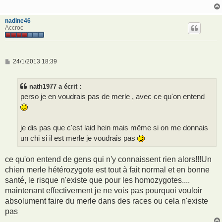
g
e
nadine46
Accroc
M
24/1/2013 18:39
e
s
s
nath1977 a écrit :
a
g
perso je en voudrais pas de merle , avec ce qu'on entend
e
je dis pas que c'est laid hein mais même si on me donnais
un chi si il est merle je voudrais pas
ce qu'on entend de gens qui n'y connaissent rien alors!!!Un
chien merle hétérozygote est tout à fait normal et en bonne
santé, le risque n'existe que pour les homozygotes....
maintenant effectivement je ne vois pas pourquoi vouloir
absolument faire du merle dans des races ou cela n'existe
pas