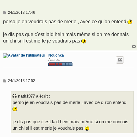
M
24/1/2013 17:46
e
s
perso je en voudrais pas de merle , avec ce qu'on entend
s
a
g
je dis pas que c'est laid hein mais même si on me donnais
e
un chi si il est merle je voudrais pas
Nouchka
Accroc
M
24/1/2013 17:52
e
s
s
nath1977 a écrit :
a
g
perso je en voudrais pas de merle , avec ce qu'on entend
e
je dis pas que c'est laid hein mais même si on me donnais
un chi si il est merle je voudrais pas