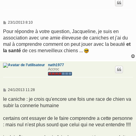
M
23/1/2013 8:10
e
s
Pour répondre à votre question, Jacqueline, je suis en
s
association avec une amie éleveuse de caniches et j'ai du
a
g
mal à comprendre comment on peut jouer avec la beauté
et
e
la santé
de ces merveilleux chiens ...
nath1977
Accroc
M
24/1/2013 11:28
e
s
le caniche : je crois qu'encore une fois une race de chien va
s
subir la connerie humaine
a
g
e
certains ont essayer de le faire comprendre a cette personne
: mais nul n'est plus sourd que celui qui ne veut entendre !!!!