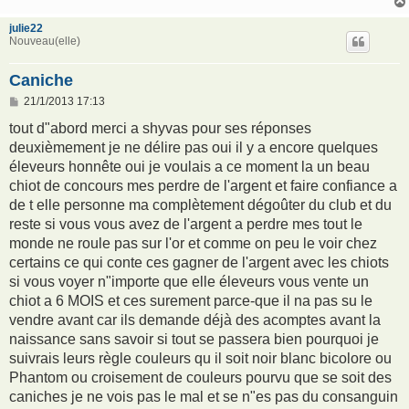
e
julie22
Nouveau(elle)
Caniche
M
21/1/2013 17:13
e
s
tout d"abord merci a shyvas pour ses réponses
s
deuxièmement je ne délire pas oui il y a encore quelques
a
g
éleveurs honnête oui je voulais a ce moment la un beau
e
chiot de concours mes perdre de l'argent et faire confiance a
de t elle personne ma complètement dégoûter du club et du
reste si vous vous avez de l'argent a perdre mes tout le
monde ne roule pas sur l'or et comme on peu le voir chez
certains ce qui conte ces gagner de l'argent avec les chiots
si vous voyer n"importe que elle éleveurs vous vente un
chiot a 6 MOIS et ces surement parce-que il na pas su le
vendre avant car ils demande déjà des acomptes avant la
naissance sans savoir si tout se passera bien pourquoi je
suivrais leurs règle couleurs qu il soit noir blanc bicolore ou
Phantom ou croisement de couleurs pourvu que se soit des
caniches je ne vois pas le mal et se n"es pas du consanguin