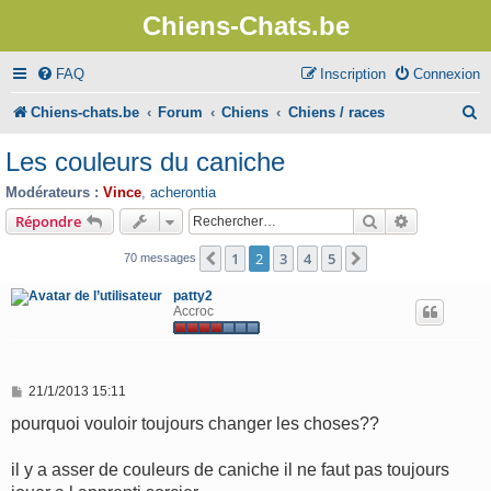
Chiens-Chats.be
FAQ
Inscription
Connexion
R
Chiens-chats.be
Forum
Chiens
Chiens / races
e
Les couleurs du caniche
c
Modérateurs :
Vince
,
acherontia
h
Rechercher
Recherche 
Répondre
e
1
2
3
4
5
Précédent
Suivant
70 messages
r
patty2
c
Accroc
h
e
M
21/1/2013 15:11
r
e
s
pourquoi vouloir toujours changer les choses??
s
a
g
il y a asser de couleurs de caniche il ne faut pas toujours
e