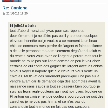
Re: Caniche
M
21/1/2013 18:20
e
s
s
julie22 a écrit :
a
g
tout d"abord merci a shyvas pour ses réponses
e
deuxièmement je ne délire pas oui il y a encore quelques
éleveurs honnête oui je voulais a ce moment la un beau
chiot de concours mes perdre de l'argent et faire confiance
a de t elle personne ma complètement dégoûter du club et
du reste si vous vous avez de l'argent a perdre mes tout le
monde ne roule pas sur l'or et comme on peu le voir chez
certains ce qui conte ces gagner de l'argent avec les chiots
si vous voyer n"importe que elle éleveurs vous vente un
chiot a 6 MOIS et ces surement parce-que il na pas su le
vendre avant car ils demande déjà des acomptes avant la
naissance sans savoir si tout se passera bien pourquoi je
suivrais leurs règle couleurs qu il soit noir blanc bicolore ou
Phantom ou croisement de couleurs pourvu que se soit des
caniches je ne vois pas le mal et se n"es pas du
consanguin tout le monde ne fait pas des concours