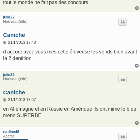
tout le monde ne fait pas des concours
julie22
Nouveau(elle)
Caniche
M
21/1/2013 17:43
e
s
d accore avec vous mes cette éleveuse les vends bien avant
s
la 2 dentition
a
g
e
julie22
Nouveau(elle)
Caniche
M
21/1/2013 18:07
e
s
en Allemagne et en Russie en Amérique ils ont mime le bleu
s
merle SUPERBE
a
g
e
nadine46
Accroc