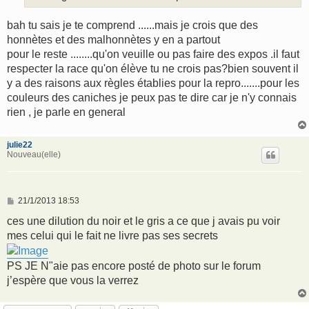
bah tu sais je te comprend ......mais je crois que des
honnètes et des malhonnètes y en a partout
pour le reste ........qu'on veuille ou pas faire des expos .il faut
respecter la race qu'on élève tu ne crois pas?bien souvent il
y a des raisons aux règles établies pour la repro.......pour les
couleurs des caniches je peux pas te dire car je n'y connais
rien , je parle en general
julie22
Nouveau(elle)
M
21/1/2013 18:53
e
s
ces une dilution du noir et le gris a ce que j avais pu voir
s
mes celui qui le fait ne livre pas ses secrets
a
g
e
PS JE N"aie pas encore posté de photo sur le forum
j’espère que vous la verrez