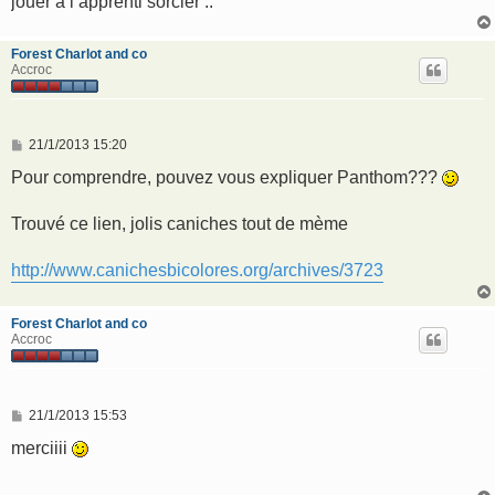
jouer a l apprenti sorcier ..
Forest Charlot and co
Accroc
M
21/1/2013 15:20
e
s
Pour comprendre, pouvez vous expliquer Panthom???
s
a
g
Trouvé ce lien, jolis caniches tout de mème
e
http://www.canichesbicolores.org/archives/3723
Forest Charlot and co
Accroc
M
21/1/2013 15:53
e
s
merciiii
s
a
g