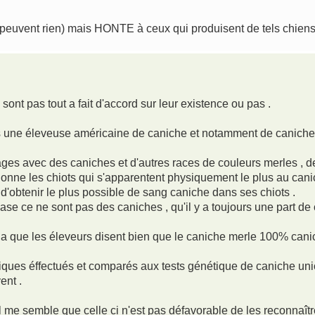
 peuvent rien) mais HONTE à ceux qui produisent de tels chiens !
 sont pas tout a fait d'accord sur leur existence ou pas .
ais une éleveuse américaine de caniche et notamment de caniches
iages avec des caniches et d'autres races de couleurs merles , d
ectionne les chiots qui s'apparentent physiquement le plus au cani
 d'obtenir le plus possible de sang caniche dans ses chiots .
base ce ne sont pas des caniches , qu'il y a toujours une part de
 cela que les éleveurs disent bien que le caniche merle 100% cani
tiques éffectués et comparés aux tests génétique de caniche unic
ent .
 il me semble que celle ci n'est pas défavorable de les reconnaî