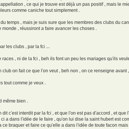
ppellation , ce qui je trouve est déjà un pas positif , mais le mi
ouleurs comme caniche tout simplement .
dra du temps , mais je suis sure que les membres des clubs du can
le monde , réussiront a faire avancer les choses .
 les clubs , par la fci ...
aces , ni de la fci , beh ils font un peu les mariages qu'ils veule
n club on fait ce que l'on veut , beh non , on ce renseigne avant , 
ais tout comme je veux .
nd même bien .
dit c'est interdit par la fci , et que l'on est pas d'accord , et que 
ci a dans l'idée de le faire , qu'on lui dise la saint hubert est con
a ce braquer et faire ce qu'elle a dans l'idée de toute facon mais 