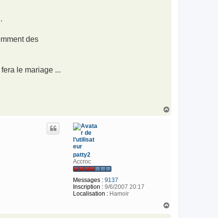
.
demment des
fera le mariage ...
H
a
u
t
patty2
Accroc
Messages :
9137
Inscription :
9/6/2007 20:17
Localisation :
Hamoir
H
a