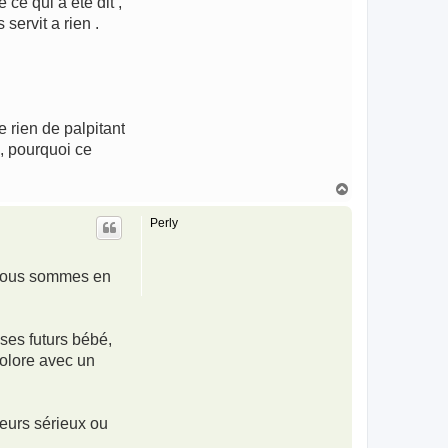
ce qui a été dit ,
servit a rien .
e rien de palpitant
 , pourquoi ce
H
a
u
Perly
t
, nous sommes en
 ses futurs bébé,
colore avec un
veurs sérieux ou