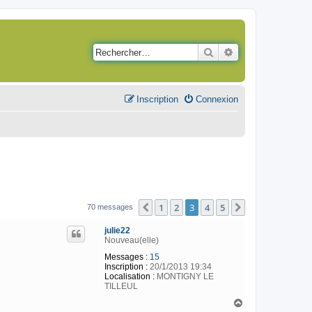
Rechercher
Recherche avancé
Inscription
Connexion
1
2
3
4
5
Précédent
Suivant
70 messages
julie22
Nouveau(elle)
Messages :
15
Inscription :
20/1/2013 19:34
Localisation :
MONTIGNY LE
TILLEUL
H
a