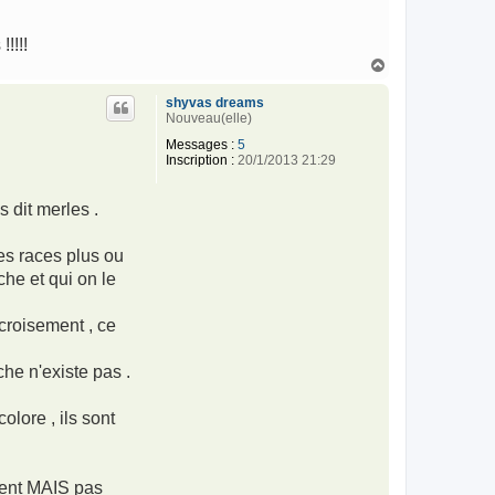
!!!!
H
a
u
shyvas dreams
t
Nouveau(elle)
Messages :
5
Inscription :
20/1/2013 21:29
 dit merles .
es races plus ou
che et qui on le
 croisement , ce
che n'existe pas .
olore , ils sont
trent MAIS pas