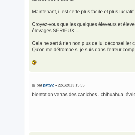
Maintenant, il est certe plus facile et plus lucrat
Croyez-vous que les quelques éleveurs et éle
élevages SERIEUX ....
Cela ne sert à rien non plus de lui déconseiller ce
Qu'on me détrompe si je suis dans l'erreur complè
M
par
patty2
»
22/1/2013 15:35
e
s
bientot on verras des caniches ..chihuahua lévri
s
a
g
e