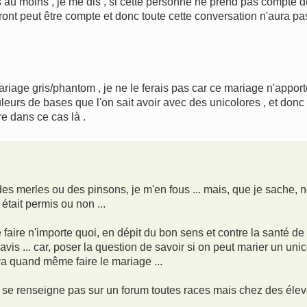
u moins , je me dis , si cette personne ne prend pas compte de 
ront peut être compte et donc toute cette conversation n'aura pas 
riage gris/phantom , je ne le ferais pas car ce mariage n'apport
leurs de bases que l'on sait avoir avec des unicolores , et donc
e dans ce cas là .
es merles ou des pinsons, je m'en fous ... mais, que je sache
était permis ou non ...
 faire n'importe quoi, en dépit du bon sens et contre la santé de
avis ... car, poser la question de savoir si on peut marier un uni
e va quand même faire le mariage ...
e se renseigne pas sur un forum toutes races mais chez des éle