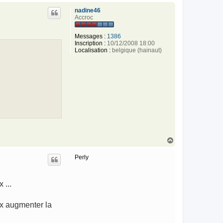
u
nadine46
t
Accroc
Messages :
1386
Inscription :
10/12/2008 18:00
Localisation :
belgique (hainaut)
H
a
u
Perly
t
 ...
ex augmenter la