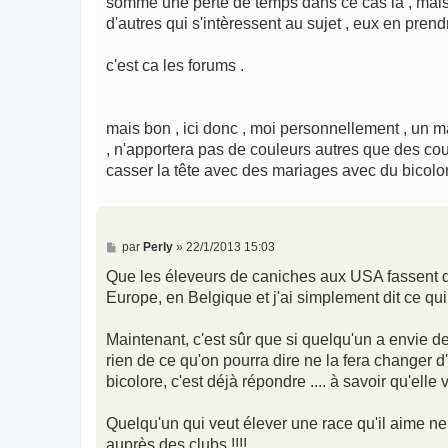
somme une perte de temps dans ce cas là , mais a
d'autres qui s'intèressent au sujet , eux en prend
c'est ca les forums .
mais bon , ici donc , moi personnellement , un ma
, n'apportera pas de couleurs autres que des cou
casser la tête avec des mariages avec du bicolor
M
par
Perly
»
22/1/2013 15:03
e
s
Que les éleveurs de caniches aux USA fassent d
s
Europe, en Belgique et j'ai simplement dit ce qui 
a
g
e
Maintenant, c'est sûr que si quelqu'un a envie de
rien de ce qu'on pourra dire ne la fera changer d'
bicolore, c'est déjà répondre .... à savoir qu'ell
Quelqu'un qui veut élever une race qu'il aime n
auprès des clubs !!!!