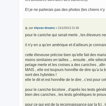
Et je ne parlerais pas des photos (les chiens n'y
M
par
shyvas dreams
»
21/1/2013 21:30
e
s
pour le caniche qui serait merle , les éleveurs ne
s
a
g
il n'y en a qu'en amérique et d'ailleurs je conn
e
cette éleveuse précise bien qu'elle fait des mar
moins similaires en tailles ... ensuite , elle sél
pelage merle et les croises a des caniches , afin
MAIS , elle est toujours honnête de dire qu'a la 
sont des hybrides !
elle le dit et est honnête de le dire , c'est pour
pour le caniche bicolore , d'après les tests géné
bien des caniches , les tests génétiques le prouv
pour ce qui est de la reconnaissance par la fci ,