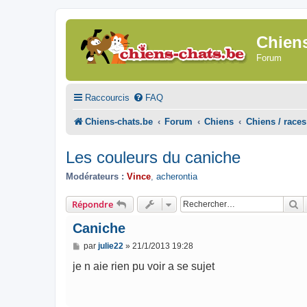
Chien
Forum
Raccourcis
FAQ
Chiens-chats.be
Forum
Chiens
Chiens / races
Les couleurs du caniche
Modérateurs :
Vince
,
acherontia
R
Répondre
Caniche
M
par
julie22
»
21/1/2013 19:28
e
s
je n aie rien pu voir a se sujet
s
a
g
e