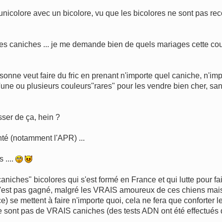
icolore avec un bicolore, vu que les bicolores ne sont pas re
es caniches ... je me demande bien de quels mariages cette cou
ersonne veut faire du fric en prenant n'importe quel caniche, n'im
'une ou plusieurs couleurs"rares" pour les vendre bien cher, sa
sser de ça, hein ?
té (notamment l'APR) ...
 ....
aniches" bicolores qui s'est formé en France et qui lutte pour fa
 n'est pas gagné, malgré les VRAIS amoureux de ces chiens mais 
e) se mettent à faire n'importe quoi, cela ne fera que conforter 
e sont pas de VRAIS caniches (des tests ADN ont été effectués