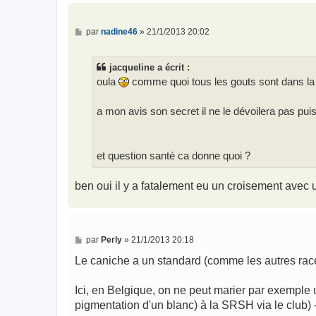
M
par
nadine46
»
21/1/2013 20:02
e
s
s
jacqueline a écrit :
a
g
oula
comme quoi tous les gouts sont dans la
e
a mon avis son secret il ne le dévoilera pas pu
et question santé ca donne quoi ?
ben oui il y a fatalement eu un croisement avec
M
par
Perly
»
21/1/2013 20:18
e
s
Le caniche a un standard (comme les autres races) 
s
a
g
Ici, en Belgique, on ne peut marier par exemple 
e
pigmentation d'un blanc) à la SRSH via le club) 