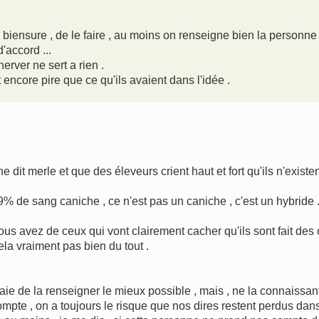
 biensure , de le faire , au moins on renseigne bien la personne 
d'accord ...
erver ne sert a rien .
t encore pire que ce qu'ils avaient dans l'idée .
 dit merle et que des éleveurs crient haut et fort qu'ils n'existen
% de sang caniche , ce n'est pas un caniche , c'est un hybride 
 vous avez de ceux qui vont clairement cacher qu'ils sont fait de
ela vraiment pas bien du tout .
ie de la renseigner le mieux possible , mais , ne la connaissant
compte , on a toujours le risque que nos dires restent perdus dans