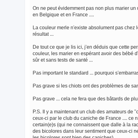
On ne peut évidemment pas non plus marier un un
en Belgique et en France ....
La couleur merle n'existe absolument pas chez l
résultat ...
De tout ce que je lis ici, j'en déduis que cette p
couleur, les marier en espérant avoir des bébé d
sûr et sans tests de santé ...
Pas important le standard ... pourquoi s'embarra
Pas grave si les chiots ont des problèmes de san
Pas grave ... cela ne fera que des bâtards de plus
P.S. Il y a maintenant un club des amateurs de "c
ceux-ci par le club du caniche de France .... ce
certain(e)s (qui ne connaissent que dalle à la rac
des bicolores dans leur sentiment que ceux-ci n
les bicolores sont bien des caniches).