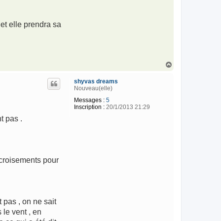
et elle prendra sa
H
a
u
shyvas dreams
t
Nouveau(elle)
Messages :
5
Inscription :
20/1/2013 21:29
t pas .
.
s croisements pour
 pas , on ne sait
 le vent , en