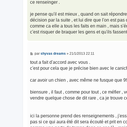
ce renseinger .
je pense qu'il est mieux , quand on sait répondre
décision par la suite , et lui dire que l'on est pas 
comme ca elle a tous les faits en main , mais s'én
c'est risquer de braquer les gens et qu'ils fassen
M
par
shyvas dreams
»
21/1/2013 22:11
e
s
tout a fait d'accord avec vous .
s
c'est pour cela que je précise bien avec le caniche
a
g
e
car avoir un chien , avec même ne fusque que 99
biensure , il faut , comme pour tout , ce méfier ,
vendre quelque chose de dit rare , ca je trouve c
ici la personne prend des renseignements , j'essa
pas si ce qui aura été dit sera écouté et prit en 