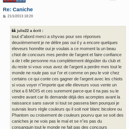
Re: Caniche
M
21/1/2013 18:20
e
s
s
julie22 a écrit :
a
g
tout d"abord merci a shyvas pour ses réponses
e
deuxièmement je ne délire pas oui il y a encore quelques
éleveurs honnête oui je voulais a ce moment la un beau
chiot de concours mes perdre de l'argent et faire confiance
a de t elle personne ma complètement dégoûter du club et
du reste si vous vous avez de l'argent a perdre mes tout le
monde ne roule pas sur l'or et comme on peu le voir chez
certains ce qui conte ces gagner de l'argent avec les chiots
si vous voyer n"importe que elle éleveurs vous vente un
chiot a 6 MOIS et ces surement parce-que il na pas su le
vendre avant car ils demande déjà des acomptes avant la
naissance sans savoir si tout se passera bien pourquoi je
suivrais leurs règle couleurs qu il soit noir blanc bicolore ou
Phantom ou croisement de couleurs pourvu que se soit des
caniches je ne vois pas le mal et se n"es pas du
consanguin tout le monde ne fait pas des concours