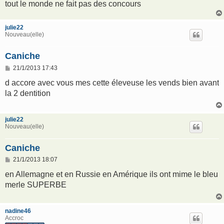
tout le monde ne fait pas des concours
julie22
Nouveau(elle)
Caniche
M
21/1/2013 17:43
e
s
d accore avec vous mes cette éleveuse les vends bien avant
s
la 2 dentition
a
g
e
julie22
Nouveau(elle)
Caniche
M
21/1/2013 18:07
e
s
en Allemagne et en Russie en Amérique ils ont mime le bleu
s
merle SUPERBE
a
g
e
nadine46
Accroc