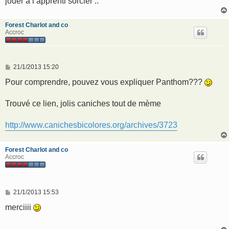
jouer a l apprenti sorcier ..
Forest Charlot and co
Accroc
M
21/1/2013 15:20
e
s
Pour comprendre, pouvez vous expliquer Panthom???
s
a
g
Trouvé ce lien, jolis caniches tout de mème
e
http://www.canichesbicolores.org/archives/3723
Forest Charlot and co
Accroc
M
21/1/2013 15:53
e
s
merciiii
s
a
g