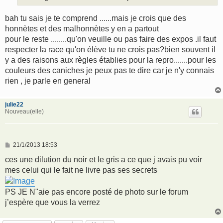
bah tu sais je te comprend ......mais je crois que des
honnètes et des malhonnètes y en a partout
pour le reste ........qu'on veuille ou pas faire des expos .il faut
respecter la race qu'on élève tu ne crois pas?bien souvent il
y a des raisons aux règles établies pour la repro.......pour les
couleurs des caniches je peux pas te dire car je n'y connais
rien , je parle en general
julie22
Nouveau(elle)
M
21/1/2013 18:53
e
s
ces une dilution du noir et le gris a ce que j avais pu voir
s
mes celui qui le fait ne livre pas ses secrets
a
g
e
PS JE N"aie pas encore posté de photo sur le forum
j’espère que vous la verrez