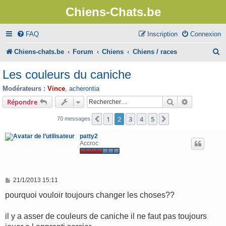
Chiens-Chats.be
FAQ
Inscription
Connexion
R
Chiens-chats.be
Forum
Chiens
Chiens / races
e
Les couleurs du caniche
c
Modérateurs :
Vince
,
acherontia
h
Rechercher
Recherche 
Répondre
e
1
2
3
4
5
Précédent
Suivant
70 messages
r
patty2
c
Accroc
h
e
M
21/1/2013 15:11
r
e
s
pourquoi vouloir toujours changer les choses??
s
a
g
il y a asser de couleurs de caniche il ne faut pas toujours
e