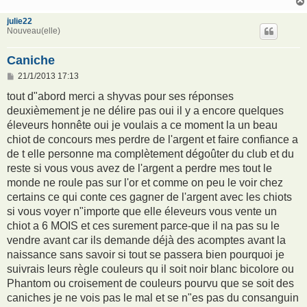
e
julie22
Nouveau(elle)
Caniche
M
21/1/2013 17:13
e
s
tout d"abord merci a shyvas pour ses réponses
s
deuxièmement je ne délire pas oui il y a encore quelques
a
g
éleveurs honnête oui je voulais a ce moment la un beau
e
chiot de concours mes perdre de l'argent et faire confiance a
de t elle personne ma complètement dégoûter du club et du
reste si vous vous avez de l'argent a perdre mes tout le
monde ne roule pas sur l'or et comme on peu le voir chez
certains ce qui conte ces gagner de l'argent avec les chiots
si vous voyer n"importe que elle éleveurs vous vente un
chiot a 6 MOIS et ces surement parce-que il na pas su le
vendre avant car ils demande déjà des acomptes avant la
naissance sans savoir si tout se passera bien pourquoi je
suivrais leurs règle couleurs qu il soit noir blanc bicolore ou
Phantom ou croisement de couleurs pourvu que se soit des
caniches je ne vois pas le mal et se n"es pas du consanguin