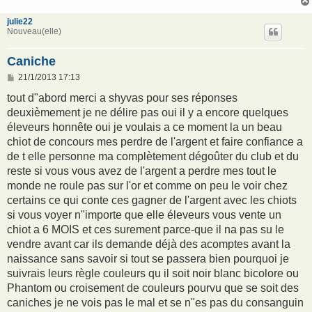
e
julie22
Nouveau(elle)
Caniche
M
21/1/2013 17:13
e
s
tout d"abord merci a shyvas pour ses réponses
s
deuxièmement je ne délire pas oui il y a encore quelques
a
g
éleveurs honnête oui je voulais a ce moment la un beau
e
chiot de concours mes perdre de l'argent et faire confiance a
de t elle personne ma complètement dégoûter du club et du
reste si vous vous avez de l'argent a perdre mes tout le
monde ne roule pas sur l'or et comme on peu le voir chez
certains ce qui conte ces gagner de l'argent avec les chiots
si vous voyer n"importe que elle éleveurs vous vente un
chiot a 6 MOIS et ces surement parce-que il na pas su le
vendre avant car ils demande déjà des acomptes avant la
naissance sans savoir si tout se passera bien pourquoi je
suivrais leurs règle couleurs qu il soit noir blanc bicolore ou
Phantom ou croisement de couleurs pourvu que se soit des
caniches je ne vois pas le mal et se n"es pas du consanguin