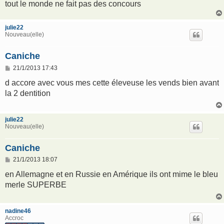
tout le monde ne fait pas des concours
julie22
Nouveau(elle)
Caniche
M
21/1/2013 17:43
e
s
d accore avec vous mes cette éleveuse les vends bien avant
s
la 2 dentition
a
g
e
julie22
Nouveau(elle)
Caniche
M
21/1/2013 18:07
e
s
en Allemagne et en Russie en Amérique ils ont mime le bleu
s
merle SUPERBE
a
g
e
nadine46
Accroc