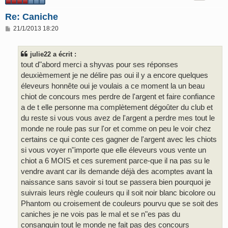
Re: Caniche
M
21/1/2013 18:20
e
s
s
julie22 a écrit :
a
g
tout d"abord merci a shyvas pour ses réponses
e
deuxièmement je ne délire pas oui il y a encore quelques
éleveurs honnête oui je voulais a ce moment la un beau
chiot de concours mes perdre de l'argent et faire confiance
a de t elle personne ma complètement dégoûter du club et
du reste si vous vous avez de l'argent a perdre mes tout le
monde ne roule pas sur l'or et comme on peu le voir chez
certains ce qui conte ces gagner de l'argent avec les chiots
si vous voyer n"importe que elle éleveurs vous vente un
chiot a 6 MOIS et ces surement parce-que il na pas su le
vendre avant car ils demande déjà des acomptes avant la
naissance sans savoir si tout se passera bien pourquoi je
suivrais leurs règle couleurs qu il soit noir blanc bicolore ou
Phantom ou croisement de couleurs pourvu que se soit des
caniches je ne vois pas le mal et se n"es pas du
consanguin tout le monde ne fait pas des concours