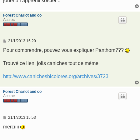
jouer a l apprenti sorcier ..
Forest Charlot and co
Accroc
M
21/1/2013 15:20
e
s
Pour comprendre, pouvez vous expliquer Panthom???
s
a
g
Trouvé ce lien, jolis caniches tout de mème
e
http://www.canichesbicolores.org/archives/3723
Forest Charlot and co
Accroc
M
21/1/2013 15:53
e
s
merciiii
s
a
g