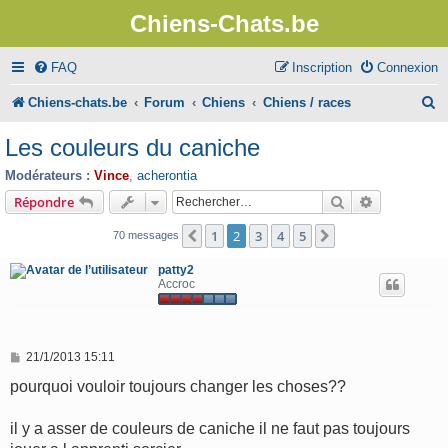
Chiens-Chats.be
FAQ
Inscription
Connexion
R
Chiens-chats.be
Forum
Chiens
Chiens / races
e
Les couleurs du caniche
c
Modérateurs :
Vince
,
acherontia
h
Rechercher
Recherche 
Répondre
e
1
2
3
4
5
Précédent
Suivant
70 messages
r
patty2
c
Accroc
h
e
M
21/1/2013 15:11
r
e
s
pourquoi vouloir toujours changer les choses??
s
a
g
il y a asser de couleurs de caniche il ne faut pas toujours
e