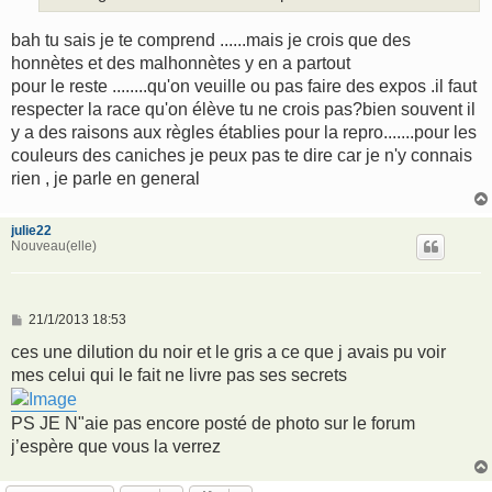
bah tu sais je te comprend ......mais je crois que des
honnètes et des malhonnètes y en a partout
pour le reste ........qu'on veuille ou pas faire des expos .il faut
respecter la race qu'on élève tu ne crois pas?bien souvent il
y a des raisons aux règles établies pour la repro.......pour les
couleurs des caniches je peux pas te dire car je n'y connais
rien , je parle en general
julie22
Nouveau(elle)
M
21/1/2013 18:53
e
s
ces une dilution du noir et le gris a ce que j avais pu voir
s
mes celui qui le fait ne livre pas ses secrets
a
g
e
PS JE N"aie pas encore posté de photo sur le forum
j’espère que vous la verrez