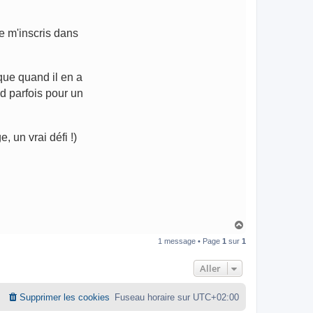
je m'inscris dans
que quand il en a
nd parfois pour un
 un vrai défi !)
H
a
1 message • Page
1
sur
1
u
t
Aller
Supprimer les cookies
Fuseau horaire sur
UTC+02:00