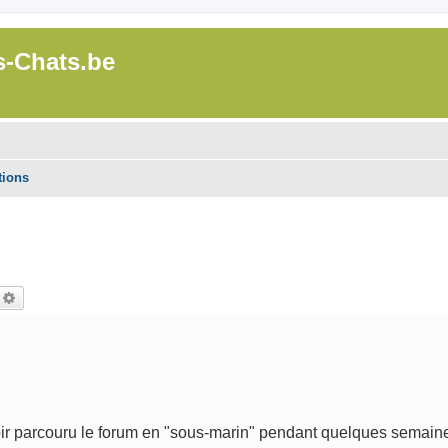
s-Chats.be
tions
echercher
Recherche avancée
avoir parcouru le forum en "sous-marin" pendant quelques semain