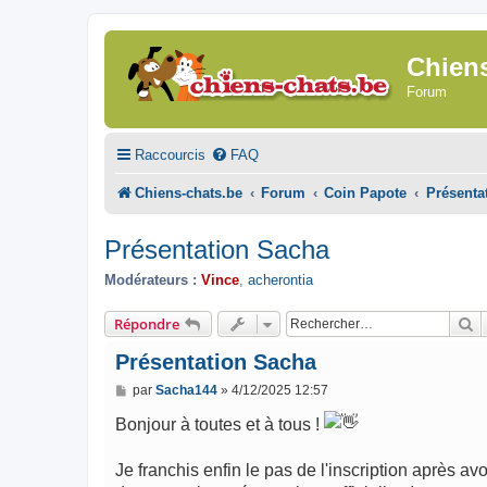
Chien
Forum
Raccourcis
FAQ
Chiens-chats.be
Forum
Coin Papote
Présenta
Présentation Sacha
Modérateurs :
Vince
,
acherontia
R
Répondre
Présentation Sacha
M
par
Sacha144
»
4/12/2025 12:57
e
s
Bonjour à toutes et à tous !
s
a
g
Je franchis enfin le pas de l'inscription après 
e