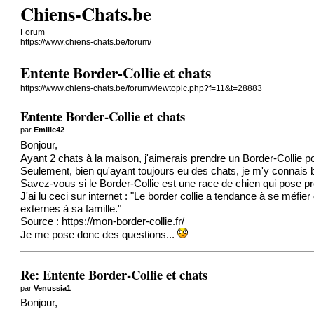
Chiens-Chats.be
Forum
https://www.chiens-chats.be/forum/
Entente Border-Collie et chats
https://www.chiens-chats.be/forum/viewtopic.php?f=11&t=28883
Entente Border-Collie et chats
par
Emilie42
Bonjour,
Ayant 2 chats à la maison, j'aimerais prendre un Border-Collie p
Seulement, bien qu'ayant toujours eu des chats, je m'y connais
Savez-vous si le Border-Collie est une race de chien qui pose p
J'ai lu ceci sur internet : "Le border collie a tendance à se méfi
externes à sa famille."
Source : https://mon-border-collie.fr/
Je me pose donc des questions...
Re: Entente Border-Collie et chats
par
Venussia1
Bonjour,