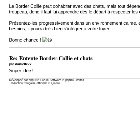
Le Border Collie peut cohabiter avec des chats, mais tout dépend 
troupeau, donc il faut lui apprendre dès le départ à respecter les 
Présentez-les progressivement dans un environnement calme, et 
besoins, il pourra très bien s’intégrer à votre foyer.
Bonne chance !
Re: Entente Border-Collie et chats
par
danielle77
Super idée !
Développé par
phpBB
® Forum Software © phpBB Limited
Traduction française officielle
©
Qiaeru