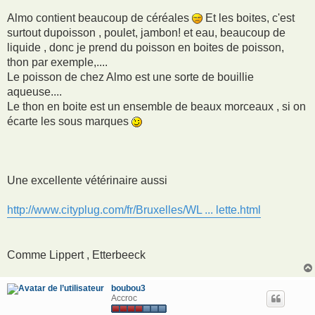
a
g
Almo contient beaucoup de céréales
Et les boites, c'est
e
surtout dupoisson , poulet, jambon! et eau, beaucoup de
liquide , donc je prend du poisson en boites de poisson,
thon par exemple,....
Le poisson de chez Almo est une sorte de bouillie
aqueuse....
Le thon en boite est un ensemble de beaux morceaux , si on
écarte les sous marques
Une excellente vétérinaire aussi
http://www.cityplug.com/fr/Bruxelles/WL ... lette.html
Comme Lippert , Etterbeeck
boubou3
Accroc