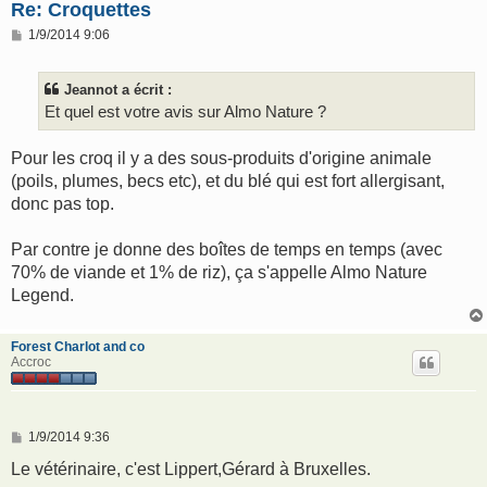
Re: Croquettes
M
1/9/2014 9:06
e
s
s
Jeannot a écrit :
a
g
Et quel est votre avis sur Almo Nature ?
e
Pour les croq il y a des sous-produits d'origine animale
(poils, plumes, becs etc), et du blé qui est fort allergisant,
donc pas top.
Par contre je donne des boîtes de temps en temps (avec
70% de viande et 1% de riz), ça s'appelle Almo Nature
Legend.
Forest Charlot and co
Accroc
M
1/9/2014 9:36
e
s
Le vétérinaire, c'est Lippert,Gérard à Bruxelles.
s