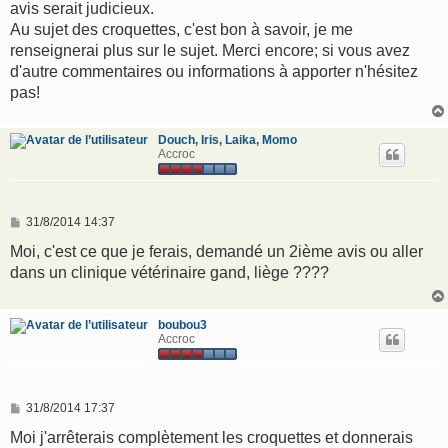
avis serait judicieux.
Au sujet des croquettes, c'est bon à savoir, je me
renseignerai plus sur le sujet. Merci encore; si vous avez
d'autre commentaires ou informations à apporter n'hésitez
pas!
Douch, Iris, Laika, Momo
Accroc
M
31/8/2014 14:37
e
s
Moi, c'est ce que je ferais, demandé un 2ième avis ou aller
s
dans un clinique vétérinaire gand, liège ????
a
g
e
boubou3
Accroc
M
31/8/2014 17:37
e
s
Moi j'arrêterais complètement les croquettes et donnerais