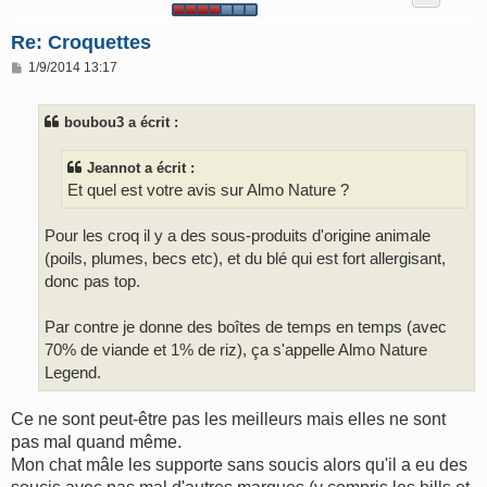
Re: Croquettes
M
1/9/2014 13:17
e
s
s
boubou3 a écrit :
a
g
e
Jeannot a écrit :
Et quel est votre avis sur Almo Nature ?
Pour les croq il y a des sous-produits d'origine animale
(poils, plumes, becs etc), et du blé qui est fort allergisant,
donc pas top.
Par contre je donne des boîtes de temps en temps (avec
70% de viande et 1% de riz), ça s'appelle Almo Nature
Legend.
Ce ne sont peut-être pas les meilleurs mais elles ne sont
pas mal quand même.
Mon chat mâle les supporte sans soucis alors qu'il a eu des