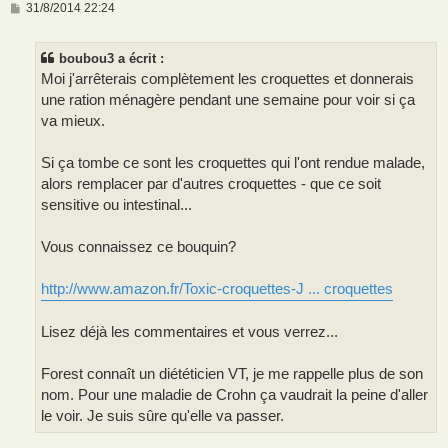
M
31/8/2014 22:24
e
s
s
boubou3 a écrit :
a
g
Moi j'arrêterais complètement les croquettes et donnerais
e
une ration ménagère pendant une semaine pour voir si ça
va mieux.
Si ça tombe ce sont les croquettes qui l'ont rendue malade,
alors remplacer par d'autres croquettes - que ce soit
sensitive ou intestinal...
Vous connaissez ce bouquin?
http://www.amazon.fr/Toxic-croquettes-J ... croquettes
Lisez déjà les commentaires et vous verrez...
Forest connaît un diététicien VT, je me rappelle plus de son
nom. Pour une maladie de Crohn ça vaudrait la peine d'aller
le voir. Je suis sûre qu'elle va passer.