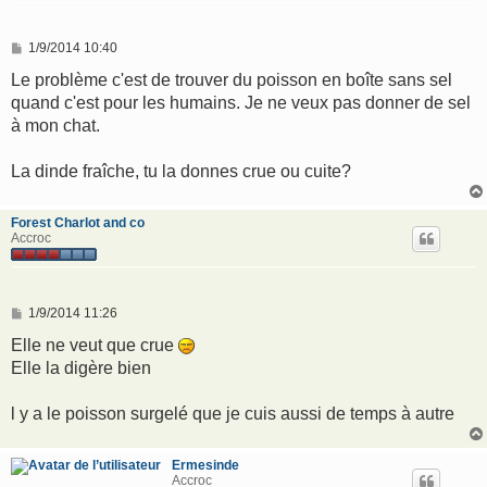
M
1/9/2014 10:40
e
s
Le problème c'est de trouver du poisson en boîte sans sel
s
quand c'est pour les humains. Je ne veux pas donner de sel
a
g
à mon chat.
e
La dinde fraîche, tu la donnes crue ou cuite?
Forest Charlot and co
Accroc
M
1/9/2014 11:26
e
s
Elle ne veut que crue
s
Elle la digère bien
a
g
e
l y a le poisson surgelé que je cuis aussi de temps à autre
Ermesinde
Accroc