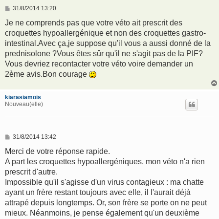
M
31/8/2014 13:20
e
s
Je ne comprends pas que votre véto ait prescrit des
s
croquettes hypoallergénique et non des croquettes gastro-
a
g
intestinal.Avec ça,je suppose qu'il vous a aussi donné de la
e
prednisolone ?Vous êtes sûr qu'il ne s'agit pas de la PIF?
Vous devriez recontacter votre véto voire demander un
2ème avis.Bon courage
kiarasiamois
Nouveau(elle)
M
31/8/2014 13:42
e
s
Merci de votre réponse rapide.
s
A part les croquettes hypoallergéniques, mon véto n'a rien
a
g
prescrit d'autre.
e
Impossible qu'il s'agisse d'un virus contagieux : ma chatte
ayant un frère restant toujours avec elle, il l'aurait déjà
attrapé depuis longtemps. Or, son frère se porte on ne peut
mieux. Néanmoins, je pense également qu'un deuxième