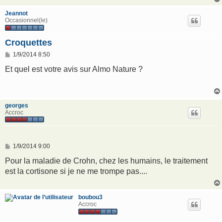
Jeannot
Occasionnel(le)
Croquettes
M
1/9/2014 8:50
e
s
Et quel est votre avis sur Almo Nature ?
s
a
g
e
georges
Accroc
M
1/9/2014 9:00
e
s
Pour la maladie de Crohn, chez les humains, le traitement
s
est la cortisone si je ne me trompe pas....
a
g
e
boubou3
Accroc