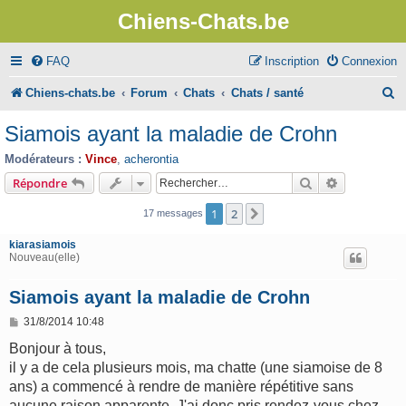
Chiens-Chats.be
FAQ
Inscription
Connexion
R
Chiens-chats.be
Forum
Chats
Chats / santé
e
Siamois ayant la maladie de Crohn
c
Modérateurs :
Vince
,
acherontia
h
Rechercher
Recherche 
Répondre
e
1
2
Suivant
17 messages
r
kiarasiamois
c
Nouveau(elle)
h
Siamois ayant la maladie de Crohn
e
M
31/8/2014 10:48
r
e
s
Bonjour à tous,
s
il y a de cela plusieurs mois, ma chatte (une siamoise de 8
a
g
ans) a commencé à rendre de manière répétitive sans
e
aucune raison apparente. J'ai donc pris rendez-vous chez