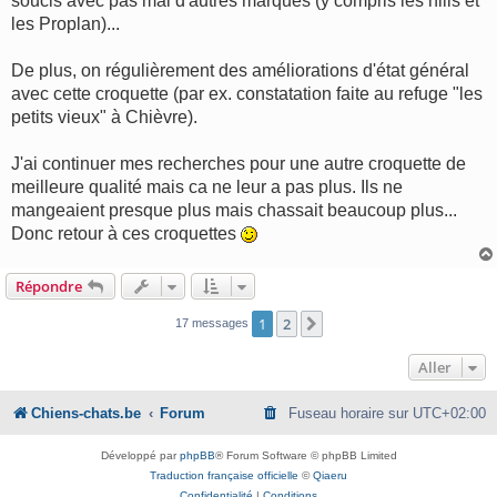
soucis avec pas mal d'autres marques (y compris les hills et
les Proplan)...
De plus, on régulièrement des améliorations d'état général
avec cette croquette (par ex. constatation faite au refuge "les
petits vieux" à Chièvre).
J'ai continuer mes recherches pour une autre croquette de
meilleure qualité mais ca ne leur a pas plus. Ils ne
mangeaient presque plus mais chassait beaucoup plus...
Donc retour à ces croquettes
Répondre
1
2
Suivant
17 messages
Aller
Chiens-chats.be
Forum
Fuseau horaire sur
UTC+02:00
Développé par
phpBB
® Forum Software © phpBB Limited
Traduction française officielle
©
Qiaeru
Confidentialité
|
Conditions