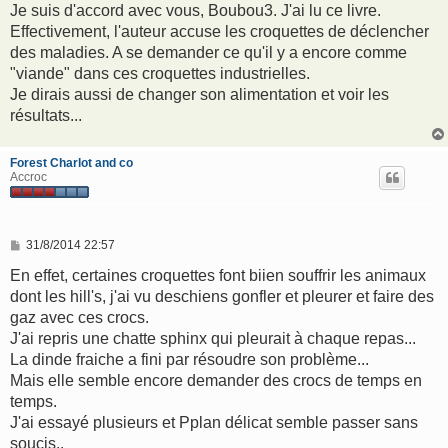
Je suis d'accord avec vous, Boubou3. J'ai lu ce livre.
Effectivement, l'auteur accuse les croquettes de déclencher
des maladies. A se demander ce qu'il y a encore comme
"viande" dans ces croquettes industrielles.
Je dirais aussi de changer son alimentation et voir les
résultats...
Forest Charlot and co
Accroc
M
31/8/2014 22:57
e
s
En effet, certaines croquettes font biien souffrir les animaux
s
dont les hill's, j'ai vu deschiens gonfler et pleurer et faire des
a
g
gaz avec ces crocs.
e
J'ai repris une chatte sphinx qui pleurait à chaque repas...
La dinde fraiche a fini par résoudre son problème...
Mais elle semble encore demander des crocs de temps en
temps.
J'ai essayé plusieurs et Pplan délicat semble passer sans
soucis..