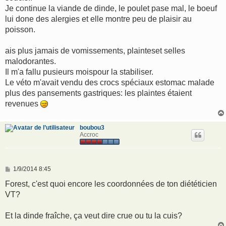
Je continue la viande de dinde, le poulet pase mal, le boeuf
lui done des alergies et elle montre peu de plaisir au
poisson.
ais plus jamais de vomissements, plainteset selles
malodorantes.
Il m'a fallu pusieurs moispour la stabiliser.
Le véto m'avait vendu des crocs spéciaux estomac malade
plus des pansements gastriques: les plaintes étaient
revenues
boubou3
Accroc
M
1/9/2014 8:45
e
s
Forest, c'est quoi encore les coordonnées de ton diététicien
s
VT?
a
g
e
Et la dinde fraîche, ça veut dire crue ou tu la cuis?