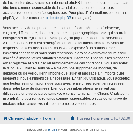
de faciliter les discussions sur internet et phpBB Limited ne peut en aucun cas
être tenu comme responsable de la conduite et du contenu que nous
acceptons et que nous n’acceptons pas. Pour plus d’informations concernant
phpBB, veuillez consulter
le site de phpBB
(en anglais).
Vous acceptez de ne publier aucun contenu à caractère abusif, obscène,
vulgaire, diffamatoire, choquant, menaçant, pornographique, etc. qui pourrait
transgresser la législation de votre pays, du pays dans lequel le serveur de
« Chiens-Chats.be » est hébergé ou encore la loi internationale. Si vous ne
respectez pas ces dispositions, vous vous exposez à un bannissement
immédiat et définitif et nous nous réservons le droit d’avertir votre fournisseur
d’accès à internet et les autorités officielles. L’adresse IP de tous les messages
est enregistrée afin d’aider au renforcement de ces conditions. Vous acceptez
le fait que « Chiens-Chats.be » ait le droit de supprimer, de modifier, de
déplacer ou de verrouiller n’importe quel sujet et message à n’importe quel
moment si nous estimons cela nécessaire. En tant qu’utilisateur, vous acceptez
que toutes les informations que vous avez renseignées soient enregistrées
dans notre base de données. Bien que ces informations ne seront pas
diffusées à une tierce partie sans votre consentement, ni « Chiens-Chats.be »,
ni phpBB, ne pourront être tenus comme responsables en cas de tentative de
piratage informatique visant à compromettre vos données.
Chiens-chats.be
Forum
Fuseau horaire sur
UTC+02:00
Développé par
phpBB
® Forum Software © phpBB Limited