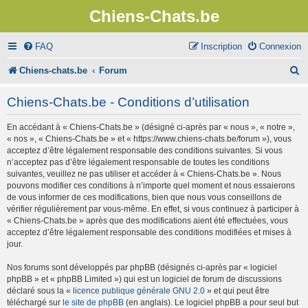
Chiens-Chats.be
FAQ
Inscription
Connexion
R
Chiens-chats.be
Forum
e
Chiens-Chats.be - Conditions d’utilisation
c
En accédant à « Chiens-Chats.be » (désigné ci-après par « nous », « notre »,
h
« nos », « Chiens-Chats.be » et « https://www.chiens-chats.be/forum »), vous
e
acceptez d’être légalement responsable des conditions suivantes. Si vous
n’acceptez pas d’être légalement responsable de toutes les conditions
r
suivantes, veuillez ne pas utiliser et accéder à « Chiens-Chats.be ». Nous
pouvons modifier ces conditions à n’importe quel moment et nous essaierons
c
de vous informer de ces modifications, bien que nous vous conseillons de
vérifier régulièrement par vous-même. En effet, si vous continuez à participer à
h
« Chiens-Chats.be » après que des modifications aient été effectuées, vous
e
acceptez d’être légalement responsable des conditions modifiées et mises à
jour.
r
Nos forums sont développés par phpBB (désignés ci-après par « logiciel
phpBB » et « phpBB Limited ») qui est un logiciel de forum de discussions
déclaré sous la «
licence publique générale GNU 2.0
» et qui peut être
téléchargé sur
le site de phpBB
(en anglais). Le logiciel phpBB a pour seul but