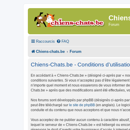
Chien
Forum
Raccourcis
FAQ
Chiens-chats.be
Forum
Chiens-Chats.be - Conditions d’utilisati
En accédant à « Chiens-Chats.be » (désigné ci-après par « nous
conditions suivantes. Si vous n’acceptez pas d’être légalement
n’importe quel moment et nous essaierons de vous informer de c
Chats.be » après que des modifications aient été effectuées, v
Nos forums sont développés par phpBB (désignés ci-après par «
peut être téléchargé sur
le site de phpBB
(en anglais). Le logic
conduite et du contenu que nous acceptons et que nous n’acce
Vous acceptez de ne publier aucun contenu à caractère abusif, 
lequel le serveur de « Chiens-Chats.be » est hébergé ou encore
réservons le droit d’avertir votre fournisseur d’accès à internet