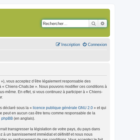
Rechercher
Recherche avancé
Inscription
Connexion
m »), vous acceptez d’être légalement responsable des
r à « Chiens-Chats.be ». Nous pouvons modifier ces conditions à
s-même. En effet, si vous continuez à participer à « Chiens-
r.
ns déclaré sous la «
licence publique générale GNU 2.0
» et qui
ed ne peut en aucun cas être tenu comme responsable de la
de phpBB
(en anglais).
ait transgresser la législation de votre pays, du pays dans
ez à un bannissement immédiat et définitif et nous nous
d’aider au renforcement de ces conditions. Vous acceptez le fait