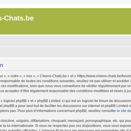
s-Chats.be
on
 », « notre », « nos », « Chiens-Chats.be » et « https://www.chiens-chats.be/foru
 responsable de toutes les conditions suivantes, veuillez ne pas utiliser et accéde
es modifications, bien que nous vous conseillons de vérifier régulièrement par vou
ous acceptez d’être légalement responsable des conditions modifiées et mises à jou
 logiciel phpBB » et « phpBB Limited ») qui est un logiciel de forum de discussio
iel phpBB a pour seul but de faciliter les discussions sur internet et phpBB Limit
ptons pas. Pour plus d’informations concernant phpBB, veuillez consulter
le site 
obscène, vulgaire, diffamatoire, choquant, menaçant, pornographique, etc. qui pourr
 la loi internationale. Si vous ne respectez pas ces dispositions, vous vous expos
 et les autorités officielles. L’adresse IP de tous les messages est enregistrée afin 