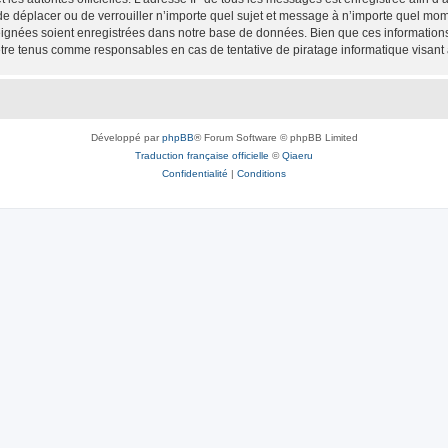
 de déplacer ou de verrouiller n’importe quel sujet et message à n’importe quel mome
ignées soient enregistrées dans notre base de données. Bien que ces informations n
être tenus comme responsables en cas de tentative de piratage informatique visan
Développé par
phpBB
® Forum Software © phpBB Limited
Traduction française officielle
©
Qiaeru
Confidentialité
|
Conditions