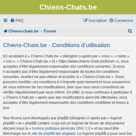
Chiens-Chats.be
FAQ
Inscription
Connexion
R
Chiens-chats.be
Forum
e
Chiens-Chats.be - Conditions d’utilisation
c
En accédant à « Chiens-Chats.be » (désigné ci-après par « nous », « notre »,
h
« nos », « Chiens-Chats.be » et « https://www.chiens-chats.be/forum »), vous
e
acceptez d’être légalement responsable des conditions suivantes. Si vous
n’acceptez pas d’être légalement responsable de toutes les conditions
r
suivantes, veuillez ne pas utiliser et accéder à « Chiens-Chats.be ». Nous
pouvons modifier ces conditions à n’importe quel moment et nous essaierons
c
de vous informer de ces modifications, bien que nous vous conseillons de
vérifier régulièrement par vous-même. En effet, si vous continuez à participer à
h
« Chiens-Chats.be » après que des modifications aient été effectuées, vous
e
acceptez d’être légalement responsable des conditions modifiées et mises à
jour.
r
Nos forums sont développés par phpBB (désignés ci-après par « logiciel
phpBB » et « phpBB Limited ») qui est un logiciel de forum de discussions
déclaré sous la «
licence publique générale GNU 2.0
» et qui peut être
téléchargé sur
le site de phpBB
(en anglais). Le logiciel phpBB a pour seul but