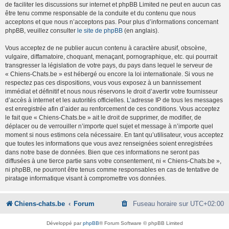
de faciliter les discussions sur internet et phpBB Limited ne peut en aucun cas
être tenu comme responsable de la conduite et du contenu que nous
acceptons et que nous n’acceptons pas. Pour plus d’informations concernant
phpBB, veuillez consulter
le site de phpBB
(en anglais).
Vous acceptez de ne publier aucun contenu à caractère abusif, obscène,
vulgaire, diffamatoire, choquant, menaçant, pornographique, etc. qui pourrait
transgresser la législation de votre pays, du pays dans lequel le serveur de
« Chiens-Chats.be » est hébergé ou encore la loi internationale. Si vous ne
respectez pas ces dispositions, vous vous exposez à un bannissement
immédiat et définitif et nous nous réservons le droit d’avertir votre fournisseur
d’accès à internet et les autorités officielles. L’adresse IP de tous les messages
est enregistrée afin d’aider au renforcement de ces conditions. Vous acceptez
le fait que « Chiens-Chats.be » ait le droit de supprimer, de modifier, de
déplacer ou de verrouiller n’importe quel sujet et message à n’importe quel
moment si nous estimons cela nécessaire. En tant qu’utilisateur, vous acceptez
que toutes les informations que vous avez renseignées soient enregistrées
dans notre base de données. Bien que ces informations ne seront pas
diffusées à une tierce partie sans votre consentement, ni « Chiens-Chats.be »,
ni phpBB, ne pourront être tenus comme responsables en cas de tentative de
piratage informatique visant à compromettre vos données.
Chiens-chats.be
Forum
Fuseau horaire sur
UTC+02:00
Développé par
phpBB
® Forum Software © phpBB Limited