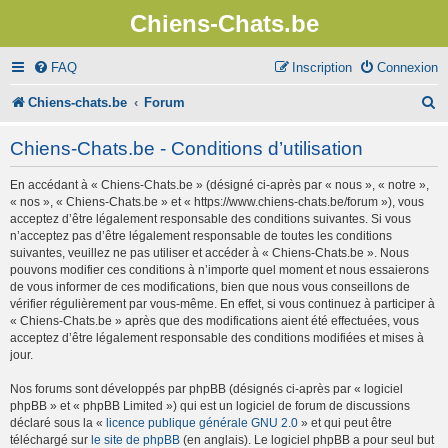
Chiens-Chats.be
FAQ
Inscription
Connexion
R
Chiens-chats.be
Forum
e
Chiens-Chats.be - Conditions d’utilisation
c
En accédant à « Chiens-Chats.be » (désigné ci-après par « nous », « notre »,
h
« nos », « Chiens-Chats.be » et « https://www.chiens-chats.be/forum »), vous
e
acceptez d’être légalement responsable des conditions suivantes. Si vous
n’acceptez pas d’être légalement responsable de toutes les conditions
r
suivantes, veuillez ne pas utiliser et accéder à « Chiens-Chats.be ». Nous
pouvons modifier ces conditions à n’importe quel moment et nous essaierons
c
de vous informer de ces modifications, bien que nous vous conseillons de
vérifier régulièrement par vous-même. En effet, si vous continuez à participer à
h
« Chiens-Chats.be » après que des modifications aient été effectuées, vous
e
acceptez d’être légalement responsable des conditions modifiées et mises à
jour.
r
Nos forums sont développés par phpBB (désignés ci-après par « logiciel
phpBB » et « phpBB Limited ») qui est un logiciel de forum de discussions
déclaré sous la «
licence publique générale GNU 2.0
» et qui peut être
téléchargé sur
le site de phpBB
(en anglais). Le logiciel phpBB a pour seul but