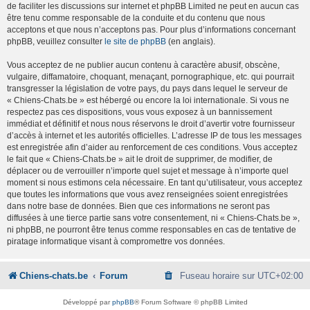
de faciliter les discussions sur internet et phpBB Limited ne peut en aucun cas
être tenu comme responsable de la conduite et du contenu que nous
acceptons et que nous n’acceptons pas. Pour plus d’informations concernant
phpBB, veuillez consulter
le site de phpBB
(en anglais).
Vous acceptez de ne publier aucun contenu à caractère abusif, obscène,
vulgaire, diffamatoire, choquant, menaçant, pornographique, etc. qui pourrait
transgresser la législation de votre pays, du pays dans lequel le serveur de
« Chiens-Chats.be » est hébergé ou encore la loi internationale. Si vous ne
respectez pas ces dispositions, vous vous exposez à un bannissement
immédiat et définitif et nous nous réservons le droit d’avertir votre fournisseur
d’accès à internet et les autorités officielles. L’adresse IP de tous les messages
est enregistrée afin d’aider au renforcement de ces conditions. Vous acceptez
le fait que « Chiens-Chats.be » ait le droit de supprimer, de modifier, de
déplacer ou de verrouiller n’importe quel sujet et message à n’importe quel
moment si nous estimons cela nécessaire. En tant qu’utilisateur, vous acceptez
que toutes les informations que vous avez renseignées soient enregistrées
dans notre base de données. Bien que ces informations ne seront pas
diffusées à une tierce partie sans votre consentement, ni « Chiens-Chats.be »,
ni phpBB, ne pourront être tenus comme responsables en cas de tentative de
piratage informatique visant à compromettre vos données.
Chiens-chats.be
Forum
Fuseau horaire sur
UTC+02:00
Développé par
phpBB
® Forum Software © phpBB Limited