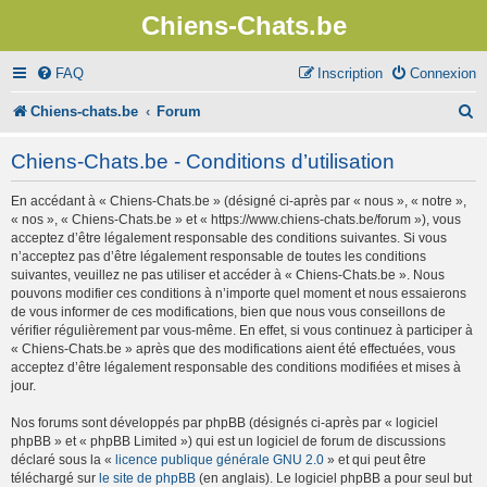
Chiens-Chats.be
FAQ
Inscription
Connexion
R
Chiens-chats.be
Forum
e
Chiens-Chats.be - Conditions d’utilisation
c
En accédant à « Chiens-Chats.be » (désigné ci-après par « nous », « notre »,
h
« nos », « Chiens-Chats.be » et « https://www.chiens-chats.be/forum »), vous
e
acceptez d’être légalement responsable des conditions suivantes. Si vous
n’acceptez pas d’être légalement responsable de toutes les conditions
r
suivantes, veuillez ne pas utiliser et accéder à « Chiens-Chats.be ». Nous
pouvons modifier ces conditions à n’importe quel moment et nous essaierons
c
de vous informer de ces modifications, bien que nous vous conseillons de
vérifier régulièrement par vous-même. En effet, si vous continuez à participer à
h
« Chiens-Chats.be » après que des modifications aient été effectuées, vous
e
acceptez d’être légalement responsable des conditions modifiées et mises à
jour.
r
Nos forums sont développés par phpBB (désignés ci-après par « logiciel
phpBB » et « phpBB Limited ») qui est un logiciel de forum de discussions
déclaré sous la «
licence publique générale GNU 2.0
» et qui peut être
téléchargé sur
le site de phpBB
(en anglais). Le logiciel phpBB a pour seul but