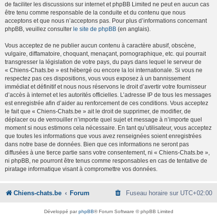
de faciliter les discussions sur internet et phpBB Limited ne peut en aucun cas
être tenu comme responsable de la conduite et du contenu que nous
acceptons et que nous n’acceptons pas. Pour plus d’informations concernant
phpBB, veuillez consulter
le site de phpBB
(en anglais).
Vous acceptez de ne publier aucun contenu à caractère abusif, obscène,
vulgaire, diffamatoire, choquant, menaçant, pornographique, etc. qui pourrait
transgresser la législation de votre pays, du pays dans lequel le serveur de
« Chiens-Chats.be » est hébergé ou encore la loi internationale. Si vous ne
respectez pas ces dispositions, vous vous exposez à un bannissement
immédiat et définitif et nous nous réservons le droit d’avertir votre fournisseur
d’accès à internet et les autorités officielles. L’adresse IP de tous les messages
est enregistrée afin d’aider au renforcement de ces conditions. Vous acceptez
le fait que « Chiens-Chats.be » ait le droit de supprimer, de modifier, de
déplacer ou de verrouiller n’importe quel sujet et message à n’importe quel
moment si nous estimons cela nécessaire. En tant qu’utilisateur, vous acceptez
que toutes les informations que vous avez renseignées soient enregistrées
dans notre base de données. Bien que ces informations ne seront pas
diffusées à une tierce partie sans votre consentement, ni « Chiens-Chats.be »,
ni phpBB, ne pourront être tenus comme responsables en cas de tentative de
piratage informatique visant à compromettre vos données.
Chiens-chats.be
Forum
Fuseau horaire sur
UTC+02:00
Développé par
phpBB
® Forum Software © phpBB Limited