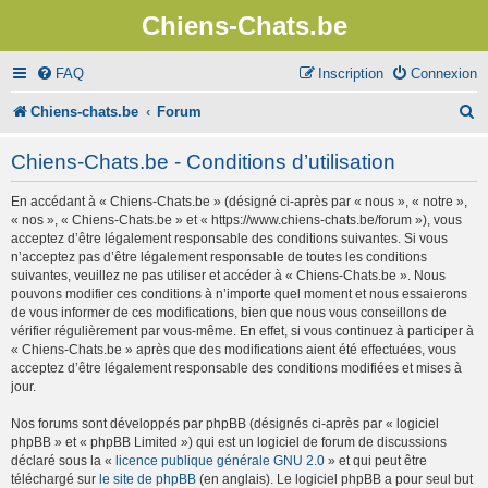
Chiens-Chats.be
FAQ
Inscription
Connexion
R
Chiens-chats.be
Forum
e
Chiens-Chats.be - Conditions d’utilisation
c
En accédant à « Chiens-Chats.be » (désigné ci-après par « nous », « notre »,
h
« nos », « Chiens-Chats.be » et « https://www.chiens-chats.be/forum »), vous
e
acceptez d’être légalement responsable des conditions suivantes. Si vous
n’acceptez pas d’être légalement responsable de toutes les conditions
r
suivantes, veuillez ne pas utiliser et accéder à « Chiens-Chats.be ». Nous
pouvons modifier ces conditions à n’importe quel moment et nous essaierons
c
de vous informer de ces modifications, bien que nous vous conseillons de
vérifier régulièrement par vous-même. En effet, si vous continuez à participer à
h
« Chiens-Chats.be » après que des modifications aient été effectuées, vous
e
acceptez d’être légalement responsable des conditions modifiées et mises à
jour.
r
Nos forums sont développés par phpBB (désignés ci-après par « logiciel
phpBB » et « phpBB Limited ») qui est un logiciel de forum de discussions
déclaré sous la «
licence publique générale GNU 2.0
» et qui peut être
téléchargé sur
le site de phpBB
(en anglais). Le logiciel phpBB a pour seul but