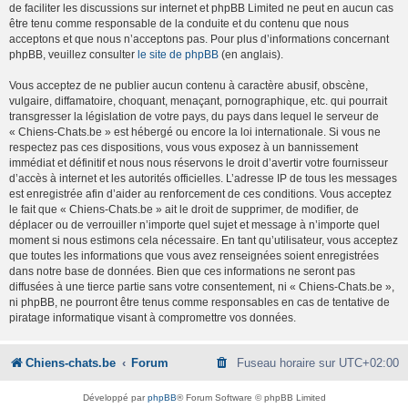
de faciliter les discussions sur internet et phpBB Limited ne peut en aucun cas
être tenu comme responsable de la conduite et du contenu que nous
acceptons et que nous n’acceptons pas. Pour plus d’informations concernant
phpBB, veuillez consulter
le site de phpBB
(en anglais).
Vous acceptez de ne publier aucun contenu à caractère abusif, obscène,
vulgaire, diffamatoire, choquant, menaçant, pornographique, etc. qui pourrait
transgresser la législation de votre pays, du pays dans lequel le serveur de
« Chiens-Chats.be » est hébergé ou encore la loi internationale. Si vous ne
respectez pas ces dispositions, vous vous exposez à un bannissement
immédiat et définitif et nous nous réservons le droit d’avertir votre fournisseur
d’accès à internet et les autorités officielles. L’adresse IP de tous les messages
est enregistrée afin d’aider au renforcement de ces conditions. Vous acceptez
le fait que « Chiens-Chats.be » ait le droit de supprimer, de modifier, de
déplacer ou de verrouiller n’importe quel sujet et message à n’importe quel
moment si nous estimons cela nécessaire. En tant qu’utilisateur, vous acceptez
que toutes les informations que vous avez renseignées soient enregistrées
dans notre base de données. Bien que ces informations ne seront pas
diffusées à une tierce partie sans votre consentement, ni « Chiens-Chats.be »,
ni phpBB, ne pourront être tenus comme responsables en cas de tentative de
piratage informatique visant à compromettre vos données.
Chiens-chats.be
Forum
Fuseau horaire sur
UTC+02:00
Développé par
phpBB
® Forum Software © phpBB Limited