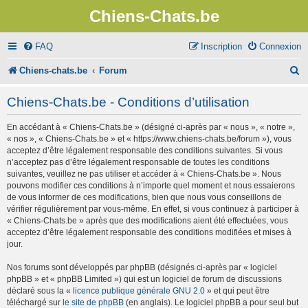
Chiens-Chats.be
FAQ
Inscription
Connexion
R
Chiens-chats.be
Forum
e
Chiens-Chats.be - Conditions d’utilisation
c
En accédant à « Chiens-Chats.be » (désigné ci-après par « nous », « notre »,
h
« nos », « Chiens-Chats.be » et « https://www.chiens-chats.be/forum »), vous
e
acceptez d’être légalement responsable des conditions suivantes. Si vous
n’acceptez pas d’être légalement responsable de toutes les conditions
r
suivantes, veuillez ne pas utiliser et accéder à « Chiens-Chats.be ». Nous
pouvons modifier ces conditions à n’importe quel moment et nous essaierons
c
de vous informer de ces modifications, bien que nous vous conseillons de
vérifier régulièrement par vous-même. En effet, si vous continuez à participer à
h
« Chiens-Chats.be » après que des modifications aient été effectuées, vous
e
acceptez d’être légalement responsable des conditions modifiées et mises à
jour.
r
Nos forums sont développés par phpBB (désignés ci-après par « logiciel
phpBB » et « phpBB Limited ») qui est un logiciel de forum de discussions
déclaré sous la «
licence publique générale GNU 2.0
» et qui peut être
téléchargé sur
le site de phpBB
(en anglais). Le logiciel phpBB a pour seul but