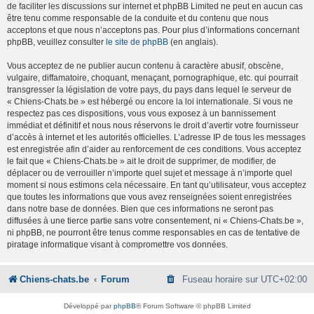
de faciliter les discussions sur internet et phpBB Limited ne peut en aucun cas
être tenu comme responsable de la conduite et du contenu que nous
acceptons et que nous n’acceptons pas. Pour plus d’informations concernant
phpBB, veuillez consulter
le site de phpBB
(en anglais).
Vous acceptez de ne publier aucun contenu à caractère abusif, obscène,
vulgaire, diffamatoire, choquant, menaçant, pornographique, etc. qui pourrait
transgresser la législation de votre pays, du pays dans lequel le serveur de
« Chiens-Chats.be » est hébergé ou encore la loi internationale. Si vous ne
respectez pas ces dispositions, vous vous exposez à un bannissement
immédiat et définitif et nous nous réservons le droit d’avertir votre fournisseur
d’accès à internet et les autorités officielles. L’adresse IP de tous les messages
est enregistrée afin d’aider au renforcement de ces conditions. Vous acceptez
le fait que « Chiens-Chats.be » ait le droit de supprimer, de modifier, de
déplacer ou de verrouiller n’importe quel sujet et message à n’importe quel
moment si nous estimons cela nécessaire. En tant qu’utilisateur, vous acceptez
que toutes les informations que vous avez renseignées soient enregistrées
dans notre base de données. Bien que ces informations ne seront pas
diffusées à une tierce partie sans votre consentement, ni « Chiens-Chats.be »,
ni phpBB, ne pourront être tenus comme responsables en cas de tentative de
piratage informatique visant à compromettre vos données.
Chiens-chats.be
Forum
Fuseau horaire sur
UTC+02:00
Développé par
phpBB
® Forum Software © phpBB Limited