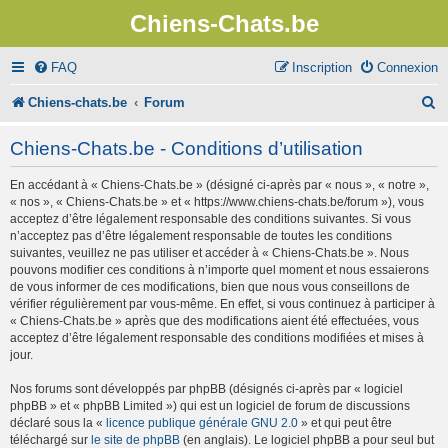
Chiens-Chats.be
FAQ
Inscription
Connexion
R
Chiens-chats.be
Forum
e
Chiens-Chats.be - Conditions d’utilisation
c
En accédant à « Chiens-Chats.be » (désigné ci-après par « nous », « notre »,
h
« nos », « Chiens-Chats.be » et « https://www.chiens-chats.be/forum »), vous
e
acceptez d’être légalement responsable des conditions suivantes. Si vous
n’acceptez pas d’être légalement responsable de toutes les conditions
r
suivantes, veuillez ne pas utiliser et accéder à « Chiens-Chats.be ». Nous
pouvons modifier ces conditions à n’importe quel moment et nous essaierons
c
de vous informer de ces modifications, bien que nous vous conseillons de
vérifier régulièrement par vous-même. En effet, si vous continuez à participer à
h
« Chiens-Chats.be » après que des modifications aient été effectuées, vous
e
acceptez d’être légalement responsable des conditions modifiées et mises à
jour.
r
Nos forums sont développés par phpBB (désignés ci-après par « logiciel
phpBB » et « phpBB Limited ») qui est un logiciel de forum de discussions
déclaré sous la «
licence publique générale GNU 2.0
» et qui peut être
téléchargé sur
le site de phpBB
(en anglais). Le logiciel phpBB a pour seul but