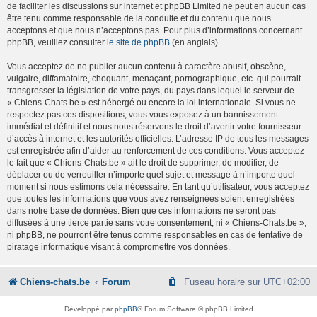
de faciliter les discussions sur internet et phpBB Limited ne peut en aucun cas
être tenu comme responsable de la conduite et du contenu que nous
acceptons et que nous n’acceptons pas. Pour plus d’informations concernant
phpBB, veuillez consulter
le site de phpBB
(en anglais).
Vous acceptez de ne publier aucun contenu à caractère abusif, obscène,
vulgaire, diffamatoire, choquant, menaçant, pornographique, etc. qui pourrait
transgresser la législation de votre pays, du pays dans lequel le serveur de
« Chiens-Chats.be » est hébergé ou encore la loi internationale. Si vous ne
respectez pas ces dispositions, vous vous exposez à un bannissement
immédiat et définitif et nous nous réservons le droit d’avertir votre fournisseur
d’accès à internet et les autorités officielles. L’adresse IP de tous les messages
est enregistrée afin d’aider au renforcement de ces conditions. Vous acceptez
le fait que « Chiens-Chats.be » ait le droit de supprimer, de modifier, de
déplacer ou de verrouiller n’importe quel sujet et message à n’importe quel
moment si nous estimons cela nécessaire. En tant qu’utilisateur, vous acceptez
que toutes les informations que vous avez renseignées soient enregistrées
dans notre base de données. Bien que ces informations ne seront pas
diffusées à une tierce partie sans votre consentement, ni « Chiens-Chats.be »,
ni phpBB, ne pourront être tenus comme responsables en cas de tentative de
piratage informatique visant à compromettre vos données.
Chiens-chats.be
Forum
Fuseau horaire sur
UTC+02:00
Développé par
phpBB
® Forum Software © phpBB Limited