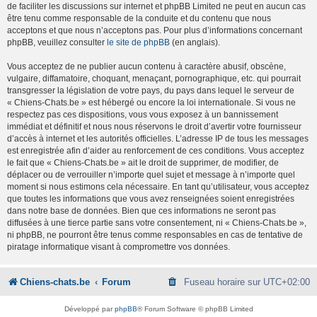
de faciliter les discussions sur internet et phpBB Limited ne peut en aucun cas
être tenu comme responsable de la conduite et du contenu que nous
acceptons et que nous n’acceptons pas. Pour plus d’informations concernant
phpBB, veuillez consulter
le site de phpBB
(en anglais).
Vous acceptez de ne publier aucun contenu à caractère abusif, obscène,
vulgaire, diffamatoire, choquant, menaçant, pornographique, etc. qui pourrait
transgresser la législation de votre pays, du pays dans lequel le serveur de
« Chiens-Chats.be » est hébergé ou encore la loi internationale. Si vous ne
respectez pas ces dispositions, vous vous exposez à un bannissement
immédiat et définitif et nous nous réservons le droit d’avertir votre fournisseur
d’accès à internet et les autorités officielles. L’adresse IP de tous les messages
est enregistrée afin d’aider au renforcement de ces conditions. Vous acceptez
le fait que « Chiens-Chats.be » ait le droit de supprimer, de modifier, de
déplacer ou de verrouiller n’importe quel sujet et message à n’importe quel
moment si nous estimons cela nécessaire. En tant qu’utilisateur, vous acceptez
que toutes les informations que vous avez renseignées soient enregistrées
dans notre base de données. Bien que ces informations ne seront pas
diffusées à une tierce partie sans votre consentement, ni « Chiens-Chats.be »,
ni phpBB, ne pourront être tenus comme responsables en cas de tentative de
piratage informatique visant à compromettre vos données.
Chiens-chats.be
Forum
Fuseau horaire sur
UTC+02:00
Développé par
phpBB
® Forum Software © phpBB Limited