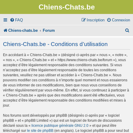
Chiens-Chats.be
FAQ
Inscription
Connexion
R
Chiens-chats.be
Forum
e
Chiens-Chats.be - Conditions d’utilisation
c
En accédant à « Chiens-Chats.be » (désigné ci-après par « nous », « notre »,
h
« nos », « Chiens-Chats.be » et « https://www.chiens-chats.be/forum »), vous
e
acceptez d’être légalement responsable des conditions suivantes. Si vous
n’acceptez pas d’être légalement responsable de toutes les conditions
r
suivantes, veuillez ne pas utiliser et accéder à « Chiens-Chats.be ». Nous
pouvons modifier ces conditions à n’importe quel moment et nous essaierons
c
de vous informer de ces modifications, bien que nous vous conseillons de
vérifier régulièrement par vous-même. En effet, si vous continuez à participer à
h
« Chiens-Chats.be » après que des modifications aient été effectuées, vous
e
acceptez d’être légalement responsable des conditions modifiées et mises à
jour.
r
Nos forums sont développés par phpBB (désignés ci-après par « logiciel
phpBB » et « phpBB Limited ») qui est un logiciel de forum de discussions
déclaré sous la «
licence publique générale GNU 2.0
» et qui peut être
téléchargé sur
le site de phpBB
(en anglais). Le logiciel phpBB a pour seul but