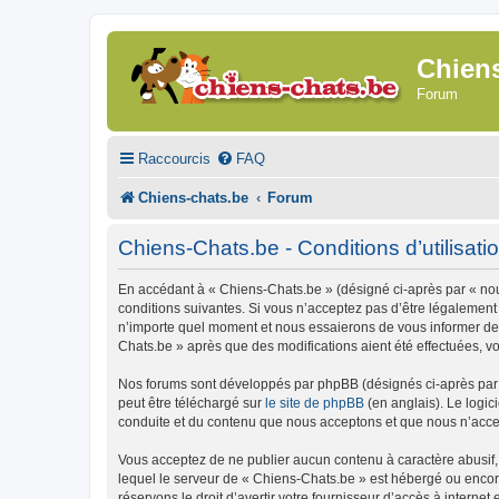
Chien
Forum
Raccourcis
FAQ
Chiens-chats.be
Forum
Chiens-Chats.be - Conditions d’utilisati
En accédant à « Chiens-Chats.be » (désigné ci-après par « nous
conditions suivantes. Si vous n’acceptez pas d’être légalement
n’importe quel moment et nous essaierons de vous informer de c
Chats.be » après que des modifications aient été effectuées, v
Nos forums sont développés par phpBB (désignés ci-après par «
peut être téléchargé sur
le site de phpBB
(en anglais). Le logic
conduite et du contenu que nous acceptons et que nous n’acce
Vous acceptez de ne publier aucun contenu à caractère abusif, 
lequel le serveur de « Chiens-Chats.be » est hébergé ou encore
réservons le droit d’avertir votre fournisseur d’accès à internet