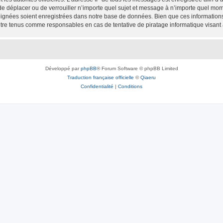
 de déplacer ou de verrouiller n’importe quel sujet et message à n’importe quel mome
ignées soient enregistrées dans notre base de données. Bien que ces informations n
être tenus comme responsables en cas de tentative de piratage informatique visan
Développé par
phpBB
® Forum Software © phpBB Limited
Traduction française officielle
©
Qiaeru
Confidentialité
|
Conditions