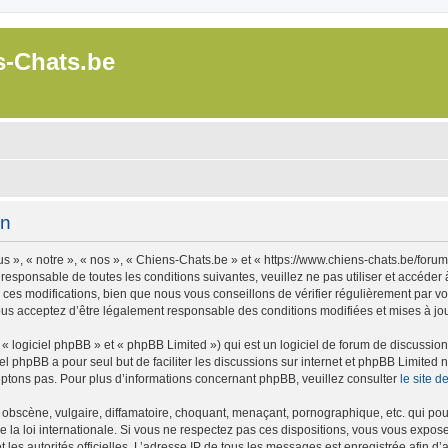
s-Chats.be
on
 », « notre », « nos », « Chiens-Chats.be » et « https://www.chiens-chats.be/foru
 responsable de toutes les conditions suivantes, veuillez ne pas utiliser et accéde
es modifications, bien que nous vous conseillons de vérifier régulièrement par vou
ous acceptez d’être légalement responsable des conditions modifiées et mises à jou
 logiciel phpBB » et « phpBB Limited ») qui est un logiciel de forum de discussio
iel phpBB a pour seul but de faciliter les discussions sur internet et phpBB Limit
ptons pas. Pour plus d’informations concernant phpBB, veuillez consulter
le site 
obscène, vulgaire, diffamatoire, choquant, menaçant, pornographique, etc. qui pourr
 la loi internationale. Si vous ne respectez pas ces dispositions, vous vous expos
 et les autorités officielles. L’adresse IP de tous les messages est enregistrée afin 