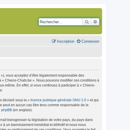
Rechercher
Recherche avancé
Inscription
Connexion
m »), vous acceptez d’être légalement responsable des
r à « Chiens-Chats.be ». Nous pouvons modifier ces conditions à
s-même. En effet, si vous continuez à participer à « Chiens-
r.
ns déclaré sous la «
licence publique générale GNU 2.0
» et qui
ed ne peut en aucun cas être tenu comme responsable de la
de phpBB
(en anglais).
ait transgresser la législation de votre pays, du pays dans
ez à un bannissement immédiat et définitif et nous nous
d’aider au renforcement de ces conditions. Vous acceptez le fait