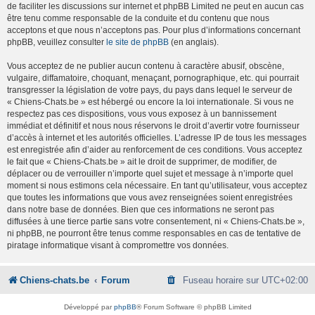
de faciliter les discussions sur internet et phpBB Limited ne peut en aucun cas
être tenu comme responsable de la conduite et du contenu que nous
acceptons et que nous n’acceptons pas. Pour plus d’informations concernant
phpBB, veuillez consulter
le site de phpBB
(en anglais).
Vous acceptez de ne publier aucun contenu à caractère abusif, obscène,
vulgaire, diffamatoire, choquant, menaçant, pornographique, etc. qui pourrait
transgresser la législation de votre pays, du pays dans lequel le serveur de
« Chiens-Chats.be » est hébergé ou encore la loi internationale. Si vous ne
respectez pas ces dispositions, vous vous exposez à un bannissement
immédiat et définitif et nous nous réservons le droit d’avertir votre fournisseur
d’accès à internet et les autorités officielles. L’adresse IP de tous les messages
est enregistrée afin d’aider au renforcement de ces conditions. Vous acceptez
le fait que « Chiens-Chats.be » ait le droit de supprimer, de modifier, de
déplacer ou de verrouiller n’importe quel sujet et message à n’importe quel
moment si nous estimons cela nécessaire. En tant qu’utilisateur, vous acceptez
que toutes les informations que vous avez renseignées soient enregistrées
dans notre base de données. Bien que ces informations ne seront pas
diffusées à une tierce partie sans votre consentement, ni « Chiens-Chats.be »,
ni phpBB, ne pourront être tenus comme responsables en cas de tentative de
piratage informatique visant à compromettre vos données.
Chiens-chats.be
Forum
Fuseau horaire sur
UTC+02:00
Développé par
phpBB
® Forum Software © phpBB Limited