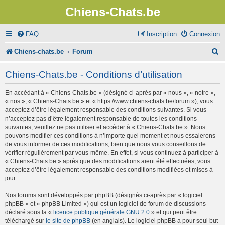
Chiens-Chats.be
FAQ
Inscription
Connexion
R
Chiens-chats.be
Forum
e
Chiens-Chats.be - Conditions d’utilisation
c
En accédant à « Chiens-Chats.be » (désigné ci-après par « nous », « notre »,
h
« nos », « Chiens-Chats.be » et « https://www.chiens-chats.be/forum »), vous
e
acceptez d’être légalement responsable des conditions suivantes. Si vous
n’acceptez pas d’être légalement responsable de toutes les conditions
r
suivantes, veuillez ne pas utiliser et accéder à « Chiens-Chats.be ». Nous
pouvons modifier ces conditions à n’importe quel moment et nous essaierons
c
de vous informer de ces modifications, bien que nous vous conseillons de
vérifier régulièrement par vous-même. En effet, si vous continuez à participer à
h
« Chiens-Chats.be » après que des modifications aient été effectuées, vous
e
acceptez d’être légalement responsable des conditions modifiées et mises à
jour.
r
Nos forums sont développés par phpBB (désignés ci-après par « logiciel
phpBB » et « phpBB Limited ») qui est un logiciel de forum de discussions
déclaré sous la «
licence publique générale GNU 2.0
» et qui peut être
téléchargé sur
le site de phpBB
(en anglais). Le logiciel phpBB a pour seul but