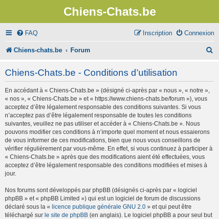
Chiens-Chats.be
FAQ
Inscription
Connexion
R
Chiens-chats.be
Forum
e
Chiens-Chats.be - Conditions d’utilisation
c
En accédant à « Chiens-Chats.be » (désigné ci-après par « nous », « notre »,
h
« nos », « Chiens-Chats.be » et « https://www.chiens-chats.be/forum »), vous
e
acceptez d’être légalement responsable des conditions suivantes. Si vous
n’acceptez pas d’être légalement responsable de toutes les conditions
r
suivantes, veuillez ne pas utiliser et accéder à « Chiens-Chats.be ». Nous
pouvons modifier ces conditions à n’importe quel moment et nous essaierons
c
de vous informer de ces modifications, bien que nous vous conseillons de
vérifier régulièrement par vous-même. En effet, si vous continuez à participer à
h
« Chiens-Chats.be » après que des modifications aient été effectuées, vous
e
acceptez d’être légalement responsable des conditions modifiées et mises à
jour.
r
Nos forums sont développés par phpBB (désignés ci-après par « logiciel
phpBB » et « phpBB Limited ») qui est un logiciel de forum de discussions
déclaré sous la «
licence publique générale GNU 2.0
» et qui peut être
téléchargé sur
le site de phpBB
(en anglais). Le logiciel phpBB a pour seul but