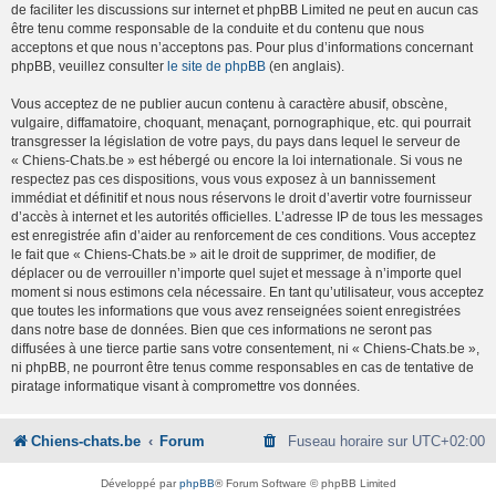
de faciliter les discussions sur internet et phpBB Limited ne peut en aucun cas
être tenu comme responsable de la conduite et du contenu que nous
acceptons et que nous n’acceptons pas. Pour plus d’informations concernant
phpBB, veuillez consulter
le site de phpBB
(en anglais).
Vous acceptez de ne publier aucun contenu à caractère abusif, obscène,
vulgaire, diffamatoire, choquant, menaçant, pornographique, etc. qui pourrait
transgresser la législation de votre pays, du pays dans lequel le serveur de
« Chiens-Chats.be » est hébergé ou encore la loi internationale. Si vous ne
respectez pas ces dispositions, vous vous exposez à un bannissement
immédiat et définitif et nous nous réservons le droit d’avertir votre fournisseur
d’accès à internet et les autorités officielles. L’adresse IP de tous les messages
est enregistrée afin d’aider au renforcement de ces conditions. Vous acceptez
le fait que « Chiens-Chats.be » ait le droit de supprimer, de modifier, de
déplacer ou de verrouiller n’importe quel sujet et message à n’importe quel
moment si nous estimons cela nécessaire. En tant qu’utilisateur, vous acceptez
que toutes les informations que vous avez renseignées soient enregistrées
dans notre base de données. Bien que ces informations ne seront pas
diffusées à une tierce partie sans votre consentement, ni « Chiens-Chats.be »,
ni phpBB, ne pourront être tenus comme responsables en cas de tentative de
piratage informatique visant à compromettre vos données.
Chiens-chats.be
Forum
Fuseau horaire sur
UTC+02:00
Développé par
phpBB
® Forum Software © phpBB Limited