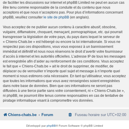
de faciliter les discussions sur internet et phpBB Limited ne peut en aucun cas
être tenu comme responsable de la conduite et du contenu que nous
acceptons et que nous n’acceptons pas. Pour plus d’informations concernant
phpBB, veuillez consulter
le site de phpBB
(en anglais).
Vous acceptez de ne publier aucun contenu à caractère abusif, obscène,
vulgaire, diffamatoire, choquant, menaçant, pornographique, etc. qui pourrait
transgresser la législation de votre pays, du pays dans lequel le serveur de
« Chiens-Chats.be » est hébergé ou encore la loi internationale. Si vous ne
respectez pas ces dispositions, vous vous exposez à un bannissement
immédiat et définitif et nous nous réservons le droit d’avertir votre fournisseur
d’accès à internet et les autorités officielles. L’adresse IP de tous les messages
est enregistrée afin d’aider au renforcement de ces conditions. Vous acceptez
le fait que « Chiens-Chats.be » ait le droit de supprimer, de modifier, de
déplacer ou de verrouiller n’importe quel sujet et message à n’importe quel
moment si nous estimons cela nécessaire. En tant qu’utilisateur, vous acceptez
que toutes les informations que vous avez renseignées soient enregistrées
dans notre base de données. Bien que ces informations ne seront pas
diffusées à une tierce partie sans votre consentement, ni « Chiens-Chats.be »,
ni phpBB, ne pourront être tenus comme responsables en cas de tentative de
piratage informatique visant à compromettre vos données.
Chiens-chats.be
Forum
Fuseau horaire sur
UTC+02:00
Développé par
phpBB
® Forum Software © phpBB Limited