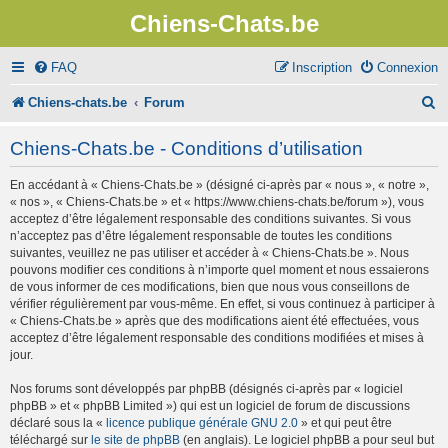
Chiens-Chats.be
FAQ
Inscription
Connexion
R
Chiens-chats.be
Forum
e
Chiens-Chats.be - Conditions d’utilisation
c
En accédant à « Chiens-Chats.be » (désigné ci-après par « nous », « notre »,
h
« nos », « Chiens-Chats.be » et « https://www.chiens-chats.be/forum »), vous
e
acceptez d’être légalement responsable des conditions suivantes. Si vous
n’acceptez pas d’être légalement responsable de toutes les conditions
r
suivantes, veuillez ne pas utiliser et accéder à « Chiens-Chats.be ». Nous
pouvons modifier ces conditions à n’importe quel moment et nous essaierons
c
de vous informer de ces modifications, bien que nous vous conseillons de
vérifier régulièrement par vous-même. En effet, si vous continuez à participer à
h
« Chiens-Chats.be » après que des modifications aient été effectuées, vous
e
acceptez d’être légalement responsable des conditions modifiées et mises à
jour.
r
Nos forums sont développés par phpBB (désignés ci-après par « logiciel
phpBB » et « phpBB Limited ») qui est un logiciel de forum de discussions
déclaré sous la «
licence publique générale GNU 2.0
» et qui peut être
téléchargé sur
le site de phpBB
(en anglais). Le logiciel phpBB a pour seul but