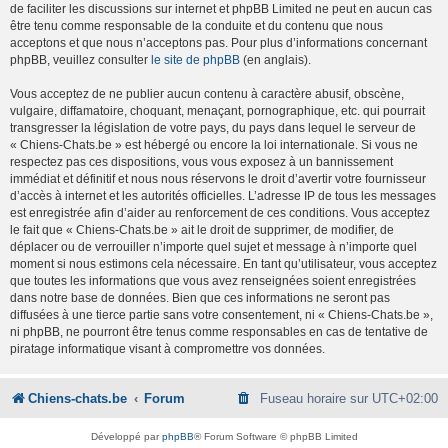
de faciliter les discussions sur internet et phpBB Limited ne peut en aucun cas
être tenu comme responsable de la conduite et du contenu que nous
acceptons et que nous n’acceptons pas. Pour plus d’informations concernant
phpBB, veuillez consulter
le site de phpBB
(en anglais).
Vous acceptez de ne publier aucun contenu à caractère abusif, obscène,
vulgaire, diffamatoire, choquant, menaçant, pornographique, etc. qui pourrait
transgresser la législation de votre pays, du pays dans lequel le serveur de
« Chiens-Chats.be » est hébergé ou encore la loi internationale. Si vous ne
respectez pas ces dispositions, vous vous exposez à un bannissement
immédiat et définitif et nous nous réservons le droit d’avertir votre fournisseur
d’accès à internet et les autorités officielles. L’adresse IP de tous les messages
est enregistrée afin d’aider au renforcement de ces conditions. Vous acceptez
le fait que « Chiens-Chats.be » ait le droit de supprimer, de modifier, de
déplacer ou de verrouiller n’importe quel sujet et message à n’importe quel
moment si nous estimons cela nécessaire. En tant qu’utilisateur, vous acceptez
que toutes les informations que vous avez renseignées soient enregistrées
dans notre base de données. Bien que ces informations ne seront pas
diffusées à une tierce partie sans votre consentement, ni « Chiens-Chats.be »,
ni phpBB, ne pourront être tenus comme responsables en cas de tentative de
piratage informatique visant à compromettre vos données.
Chiens-chats.be
Forum
Fuseau horaire sur
UTC+02:00
Développé par
phpBB
® Forum Software © phpBB Limited