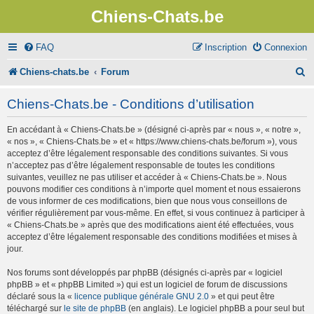
Chiens-Chats.be
FAQ
Inscription
Connexion
R
Chiens-chats.be
Forum
e
Chiens-Chats.be - Conditions d’utilisation
c
En accédant à « Chiens-Chats.be » (désigné ci-après par « nous », « notre »,
h
« nos », « Chiens-Chats.be » et « https://www.chiens-chats.be/forum »), vous
e
acceptez d’être légalement responsable des conditions suivantes. Si vous
n’acceptez pas d’être légalement responsable de toutes les conditions
r
suivantes, veuillez ne pas utiliser et accéder à « Chiens-Chats.be ». Nous
pouvons modifier ces conditions à n’importe quel moment et nous essaierons
c
de vous informer de ces modifications, bien que nous vous conseillons de
vérifier régulièrement par vous-même. En effet, si vous continuez à participer à
h
« Chiens-Chats.be » après que des modifications aient été effectuées, vous
e
acceptez d’être légalement responsable des conditions modifiées et mises à
jour.
r
Nos forums sont développés par phpBB (désignés ci-après par « logiciel
phpBB » et « phpBB Limited ») qui est un logiciel de forum de discussions
déclaré sous la «
licence publique générale GNU 2.0
» et qui peut être
téléchargé sur
le site de phpBB
(en anglais). Le logiciel phpBB a pour seul but