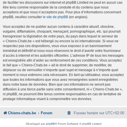
de faciliter les discussions sur internet et phpBB Limited ne peut en aucun cas
être tenu comme responsable de la conduite et du contenu que nous
acceptons et que nous n’acceptons pas. Pour plus d’informations concernant
phpBB, veuillez consulter
le site de phpBB
(en anglais).
Vous acceptez de ne publier aucun contenu à caractère abusif, obscène,
vulgaire, diffamatoire, choquant, menaçant, pornographique, etc. qui pourrait
transgresser la législation de votre pays, du pays dans lequel le serveur de
« Chiens-Chats.be » est hébergé ou encore la loi internationale. Si vous ne
respectez pas ces dispositions, vous vous exposez à un bannissement
immédiat et définitif et nous nous réservons le droit d’avertir votre fournisseur
d’accès à internet et les autorités officielles. L’adresse IP de tous les messages
est enregistrée afin d’aider au renforcement de ces conditions. Vous acceptez
le fait que « Chiens-Chats.be » ait le droit de supprimer, de modifier, de
déplacer ou de verrouiller n’importe quel sujet et message à n’importe quel
moment si nous estimons cela nécessaire. En tant qu’utilisateur, vous acceptez
que toutes les informations que vous avez renseignées soient enregistrées
dans notre base de données. Bien que ces informations ne seront pas
diffusées à une tierce partie sans votre consentement, ni « Chiens-Chats.be »,
ni phpBB, ne pourront être tenus comme responsables en cas de tentative de
piratage informatique visant à compromettre vos données.
Chiens-chats.be
Forum
Fuseau horaire sur
UTC+02:00
Développé par
phpBB
® Forum Software © phpBB Limited