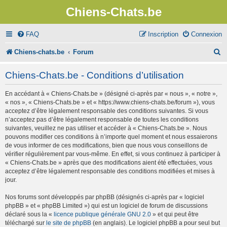
Chiens-Chats.be
FAQ
Inscription
Connexion
R
Chiens-chats.be
Forum
e
Chiens-Chats.be - Conditions d’utilisation
c
En accédant à « Chiens-Chats.be » (désigné ci-après par « nous », « notre »,
h
« nos », « Chiens-Chats.be » et « https://www.chiens-chats.be/forum »), vous
e
acceptez d’être légalement responsable des conditions suivantes. Si vous
n’acceptez pas d’être légalement responsable de toutes les conditions
r
suivantes, veuillez ne pas utiliser et accéder à « Chiens-Chats.be ». Nous
pouvons modifier ces conditions à n’importe quel moment et nous essaierons
c
de vous informer de ces modifications, bien que nous vous conseillons de
vérifier régulièrement par vous-même. En effet, si vous continuez à participer à
h
« Chiens-Chats.be » après que des modifications aient été effectuées, vous
e
acceptez d’être légalement responsable des conditions modifiées et mises à
jour.
r
Nos forums sont développés par phpBB (désignés ci-après par « logiciel
phpBB » et « phpBB Limited ») qui est un logiciel de forum de discussions
déclaré sous la «
licence publique générale GNU 2.0
» et qui peut être
téléchargé sur
le site de phpBB
(en anglais). Le logiciel phpBB a pour seul but