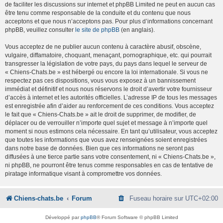
de faciliter les discussions sur internet et phpBB Limited ne peut en aucun cas
être tenu comme responsable de la conduite et du contenu que nous
acceptons et que nous n’acceptons pas. Pour plus d’informations concernant
phpBB, veuillez consulter
le site de phpBB
(en anglais).
Vous acceptez de ne publier aucun contenu à caractère abusif, obscène,
vulgaire, diffamatoire, choquant, menaçant, pornographique, etc. qui pourrait
transgresser la législation de votre pays, du pays dans lequel le serveur de
« Chiens-Chats.be » est hébergé ou encore la loi internationale. Si vous ne
respectez pas ces dispositions, vous vous exposez à un bannissement
immédiat et définitif et nous nous réservons le droit d’avertir votre fournisseur
d’accès à internet et les autorités officielles. L’adresse IP de tous les messages
est enregistrée afin d’aider au renforcement de ces conditions. Vous acceptez
le fait que « Chiens-Chats.be » ait le droit de supprimer, de modifier, de
déplacer ou de verrouiller n’importe quel sujet et message à n’importe quel
moment si nous estimons cela nécessaire. En tant qu’utilisateur, vous acceptez
que toutes les informations que vous avez renseignées soient enregistrées
dans notre base de données. Bien que ces informations ne seront pas
diffusées à une tierce partie sans votre consentement, ni « Chiens-Chats.be »,
ni phpBB, ne pourront être tenus comme responsables en cas de tentative de
piratage informatique visant à compromettre vos données.
Chiens-chats.be
Forum
Fuseau horaire sur
UTC+02:00
Développé par
phpBB
® Forum Software © phpBB Limited