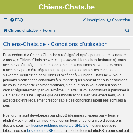
Chiens-Chats.be
FAQ
Inscription
Connexion
R
Chiens-chats.be
Forum
e
Chiens-Chats.be - Conditions d’utilisation
c
En accédant à « Chiens-Chats.be » (désigné ci-après par « nous », « notre »,
h
« nos », « Chiens-Chats.be » et « https://www.chiens-chats.be/forum »), vous
e
acceptez d’être légalement responsable des conditions suivantes. Si vous
n’acceptez pas d’être légalement responsable de toutes les conditions
r
suivantes, veuillez ne pas utiliser et accéder à « Chiens-Chats.be ». Nous
pouvons modifier ces conditions à n’importe quel moment et nous essaierons
c
de vous informer de ces modifications, bien que nous vous conseillons de
vérifier régulièrement par vous-même. En effet, si vous continuez à participer à
h
« Chiens-Chats.be » après que des modifications aient été effectuées, vous
e
acceptez d’être légalement responsable des conditions modifiées et mises à
jour.
r
Nos forums sont développés par phpBB (désignés ci-après par « logiciel
phpBB » et « phpBB Limited ») qui est un logiciel de forum de discussions
déclaré sous la «
licence publique générale GNU 2.0
» et qui peut être
téléchargé sur
le site de phpBB
(en anglais). Le logiciel phpBB a pour seul but